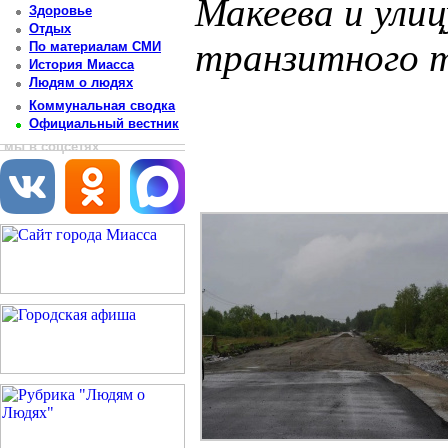
Макеева и ули
Здоровье
Отдых
транзитного 
По материалам СМИ
История Миасса
Людям о людях
Постоянный адрес статьи: http://newsmiass.ru/index.php?news=83533
Коммунальная сводка
Официальный вестник
мы в соцсетях