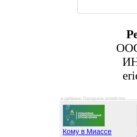
Р
ООО
ИН
er
в рубрике: Городское хозяйство
Кому в Миассе