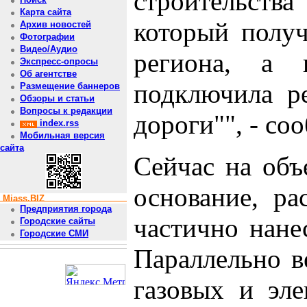
строительства
Карта сайта
который получ
Архив новостей
Фотографии
Видео/Аудио
региона, а 
Экспресс-опросы
Об агентстве
подключила ре
Размещение баннеров
Обзоры и статьи
Вопросы к редакции
дороги"", - с
index.rss
Мобильная версия
сайта
Сейчас на объ
основание, ра
Miass.BIZ
Предприятия города
частично нане
Городские сайты
Городские СМИ
Параллельно в
газовых и эле