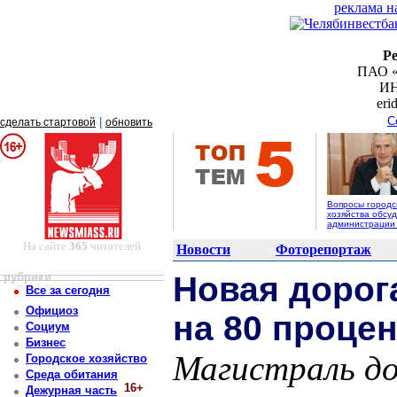
реклама н
Р
ПАО «
ИН
er
С
|
сделать стартовой
обновить
Вопросы городс
хозяйства обсуд
администрации
На сайте
365
читателей
Новости
Фоторепортаж
рубрики
Новая дорог
Все за сегодня
Официоз
на 80 проце
Социум
Бизнес
Магистраль до
Городское хозяйство
Среда обитания
16+
Дежурная часть