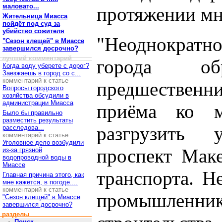
маловато...
протяжении мн
Жительница Миасса
пойдёт под суд за
убийство сожителя
"Неоднократн
"Сезон клещей" в Миассе
завершился досрочно?
лучший комментарий
города о
Когда воду уберете с дорог?
Заезжаешь в город со с...
комментарий к статье
предшествен
Вопросы городского
хозяйства обсудили в
администрации Миасса
приёма ко 
Было бы правильно
разместить результаты
разгрузить
расследова...
комментарий к статье
Уголовное дело возбудили
проспект Маке
из-за грязной
водопроводной воды в
Миассе
транспорта. Н
Главная причина этого, как
мне кажется, в погоде....
комментарий к статье
промышленника
"Сезон клещей" в Миассе
завершился досрочно?
разделы
Поиск