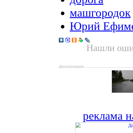
машгородок
Юрий Ефим
Нашли ошиб
фотогалерея
реклама н