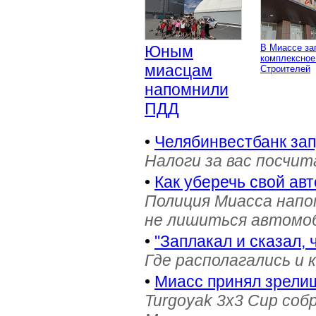
Юным
В Миассе за
комплексное
миасцам
Строителей
напомнили
ПДД
•
Челябинвестбанк за
Налоги за вас посчи
•
Как уберечь свой ав
Полиция Миасса напо
не лишиться автомоб
•
"Заплакал и сказал, 
Где располагались и 
•
Миасс принял зрели
Turgoyak 3x3 Cup соб