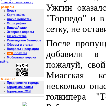
транспортному налогу
Ужгин оказалс
разделы
Поиск
"Торпедо" и в
Карта сайта
Архив новостей
Фотографии
сетку, не оста
Видео/Аудио
Экспресс-опросы
Об агентстве
После пропуще
Размещение баннеров
Обзоры и статьи
Вопросы к редакции
добавили в 
index.rss
Мобильная версия
пожалуй, свой
сайта
Миасская к
Miass.BIZ
несколько опа
Предприятия города
Городские сайты
Городские СМИ
голкипера "Т