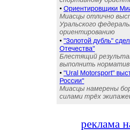
•
Ориентировщики Миа
Миасцы отлично выст
Уральского федераль
ориентированию
•
"Золотой дубль" сде
Отечества"
Блестящий результа
выполнить норматив
•
"Ural Motorsport" вы
России"
Миасцы намерены бо
силами трёх экипаже
реклама н