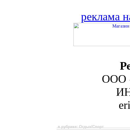
реклама н
Р
ООО 
ИН
er
в рубрике: Отдых/Спорт