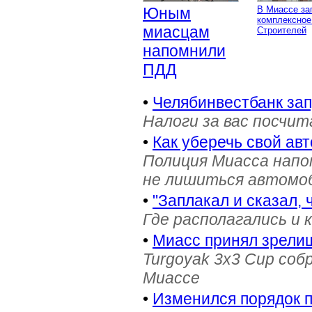
Юным
В Миассе за
комплексное
миасцам
Строителей
напомнили
ПДД
•
Челябинвестбанк за
Налоги за вас посчи
•
Как уберечь свой ав
Полиция Миасса напо
не лишиться автомоб
•
"Заплакал и сказал, 
Где располагались и 
•
Миасс принял зрели
Turgoyak 3x3 Cup соб
Миассе
•
Изменился порядок 