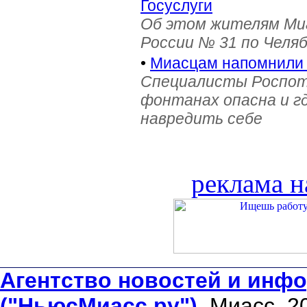
Госуслуги
Об этом жителям Ми
России № 31 по Челя
•
Миасцам напомнили 
Специалисты Роспотр
фонтанах опасна и г
навредить себе
реклама н
Агентство новостей и инфо
("НьюсМиасс.ру")
. Миасс, 2