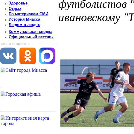
футболистов 
Здоровье
Отдых
ивановскому "
По материалам СМИ
История Миасса
Людям о людях
Постоянный адрес статьи: http://newsmiass.ru/index.php?news=83527
Коммунальная сводка
Официальный вестник
мы в соцсетях