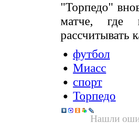
"Торпедо" внов
матче, где
рассчитывать 
футбол
Миасс
спорт
Торпедо
Нашли ошиб