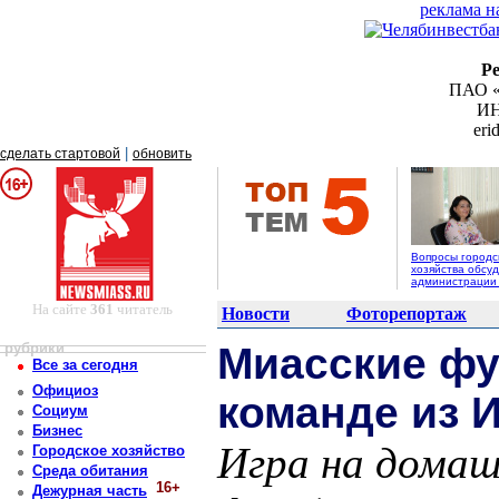
реклама н
Р
ПАО «
ИН
er
|
сделать стартовой
обновить
Вопросы городс
хозяйства обсуд
администрации
На сайте
361
читатель
Новости
Фоторепортаж
рубрики
Миасские фу
Все за сегодня
Официоз
команде из 
Социум
Бизнес
Игра на домаш
Городское хозяйство
Среда обитания
16+
Дежурная часть