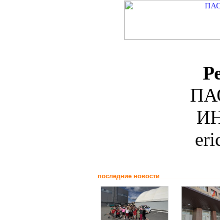
Р
ПА
ИН
er
последние новости