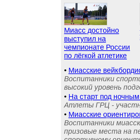
Миасс достойно
выступил на
чемпионате России
по лёгкой атлетике
•
Миасские вейкбордис
Воспитанники спорти
высокий уровень под
•
На старт под ночным
Атлеты ГРЦ - участн
•
Миасские ориентиро
Воспитанники миасск
призовые места на п
спортивному ориент