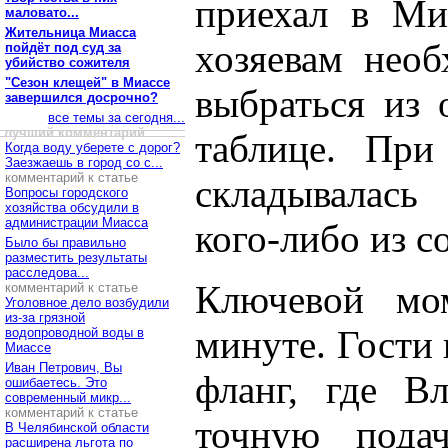
приехал в Миа
маловато...
Жительница Миасса
хозяевам нео
пойдёт под суд за
убийство сожителя
"Сезон клещей" в Миассе
выбраться из 
завершился досрочно?
все темы за сегодня...
лучший комментарий
таблице. При
Когда воду уберете с дорог?
Заезжаешь в город со с...
комментарий к статье
складывалась
Вопросы городского
хозяйства обсудили в
администрации Миасса
кого-либо из с
Было бы правильно
разместить результаты
расследова...
Ключевой мо
комментарий к статье
Уголовное дело возбудили
из-за грязной
минуте. Гости 
водопроводной воды в
Миассе
Иван Петрович, Вы
фланг, где В
ошибаетесь. Это
современный микр...
комментарий к статье
точную пода
В Челябинской области
расширена льгота по