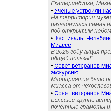
Екатеринбурга, Магн
•
Учёные устроили на
На территории музея
развернулась самая 
под открытым небо
•
Фестиваль "Челябинс
Миассе
В 2026 году акция пр
общей пользы!"
•
Совет ветеранов Миа
экскурсию
Мероприятие было по
Миасса от чехослова
•
Совет ветеранов Миа
Большой группе вете
почётные грамоты и