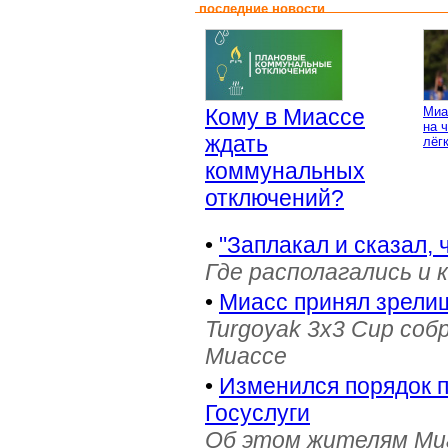
последние новости
Кому в Миассе
Миа
на 
ждать
лёг
коммунальных
отключений?
•
"Заплакал и сказал, 
Где располагались и 
•
Миасс принял зрели
Turgoyak 3x3 Cup соб
Миассе
•
Изменился порядок 
Госуслуги
Об этом жителям Ми