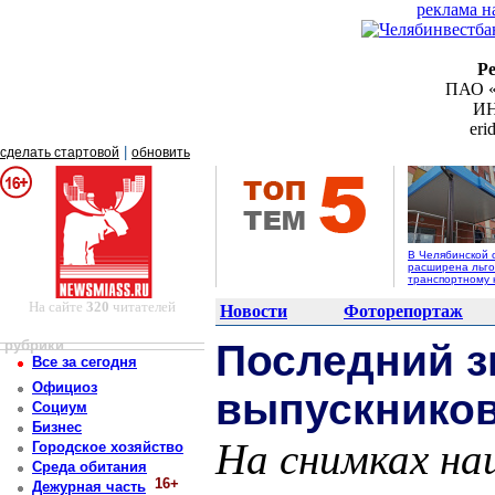
реклама н
Р
ПАО «
ИН
er
|
сделать стартовой
обновить
В Челябинской 
расширена льго
транспортному 
На сайте
320
читателей
Новости
Фоторепортаж
рубрики
Последний з
Все за сегодня
Официоз
выпускников
Социум
Бизнес
На снимках на
Городское хозяйство
Среда обитания
16+
Дежурная часть