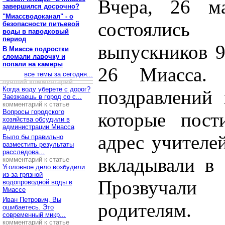
Вчера, 26 м
завершился досрочно?
"Миассводоканал" - о
состоялись
безопасности питьевой
воды в паводковый
период
выпускников 9
В Миассе подростки
сломали лавочку и
попали на камеры
26 Миасса.
все темы за сегодня...
лучший комментарий
Когда воду уберете с дорог?
поздравлений 
Заезжаешь в город со с...
комментарий к статье
Вопросы городского
которые пост
хозяйства обсудили в
администрации Миасса
адрес учителе
Было бы правильно
разместить результаты
расследова...
вкладывали в 
комментарий к статье
Уголовное дело возбудили
из-за грязной
Прозвучали
водопроводной воды в
Миассе
Иван Петрович, Вы
родителям.
ошибаетесь. Это
современный микр...
комментарий к статье