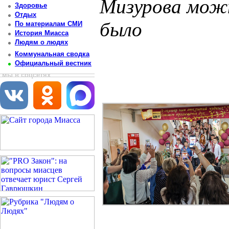
Мизурова можн
Здоровье
Отдых
было
По материалам СМИ
История Миасса
Людям о людях
Постоянный адрес статьи: http://newsmiass.ru/index.php?news=83511
Коммунальная сводка
Официальный вестник
мы в соцсетях