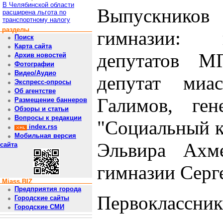
В Челябинской области
Выпускнико
расширена льгота по
транспортному налогу
разделы
гимназии: 
Поиск
Карта сайта
депутатов М
Архив новостей
Фотографии
Видео/Аудио
депутат миа
Экспресс-опросы
Об агентстве
Галимов, ге
Размещение баннеров
Обзоры и статьи
Вопросы к редакции
"Социальный к
index.rss
Мобильная версия
Эльвира Ахм
сайта
гимназии Серг
Miass.BIZ
Предприятия города
Первоклассни
Городские сайты
Городские СМИ