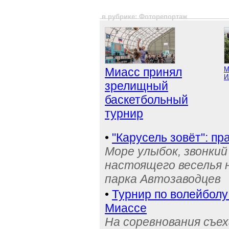
в рубрике: Фоторепортаж
Миасс принял
М
И
зрелищный
баскетбольный
турнир
•
"Карусель зовёт": п
Море улыбок, звонки
настоящего веселья 
парка Автозаводцев
•
Турнир по волейболу
Миассе
На соревнования съех