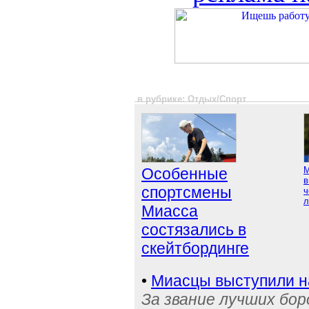
в рубрике: Отдых/Спорт
Особенные
М
в
спортсмены
ч
л
Миасса
состязались в
скейтбординге
•
Миасцы выступили н
За звание лучших бор