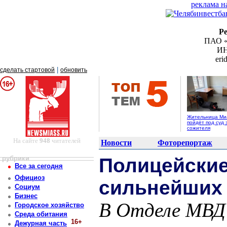
реклама н
Р
ПАО «
ИН
er
|
сделать стартовой
обновить
Жительница Ми
пойдёт под суд 
сожителя
На сайте
948
читателей
Новости
Фоторепортаж
рубрики
Полицейски
Все за сегодня
Официоз
сильнейших 
Социум
Бизнес
В Отделе МВД 
Городское хозяйство
Среда обитания
16+
Дежурная часть