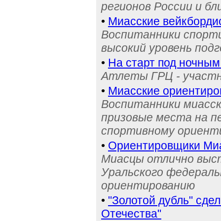
регионов России и бл
•
Миасские вейкбордис
Воспитанники спорти
высокий уровень под
•
На старт под ночным
Атлеты ГРЦ - участн
•
Миасские ориентиро
Воспитанники миасск
призовые места на п
спортивному ориент
•
Ориентировщики Миа
Миасцы отлично выст
Уральского федераль
ориентированию
•
"Золотой дубль" сде
Отечества"