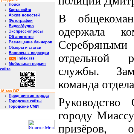
полиции Дмит
Поиск
Карта сайта
​В общекоман
Архив новостей
Фотографии
Видео/Аудио
одержала ком
Экспресс-опросы
Об агентстве
Серебряными 
Размещение баннеров
Обзоры и статьи
Вопросы к редакции
отдельной р
index.rss
Мобильная версия
службы. За
сайта
команда отдел
Miass.BIZ
Предприятия города
​Руководств
Городские сайты
Городские СМИ
городу Миассу
призёров, 