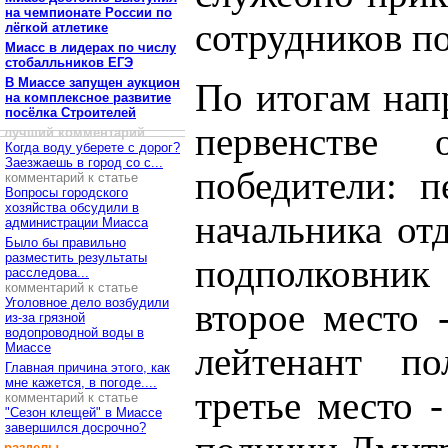
на чемпионате России по
сотрудников п
лёгкой атлетике
Миасс в лидерах по числу
стобалльников ЕГЭ
В Миассе запущен аукцион
По итогам нап
на комплексное развитие
посёлка Строителей
первенстве 
лучший комментарий
Когда воду уберете с дорог?
Заезжаешь в город со с...
победители: п
комментарий к статье
Вопросы городского
хозяйства обсудили в
начальника от
администрации Миасса
Было бы правильно
разместить результаты
подполковник
расследова...
комментарий к статье
Уголовное дело возбудили
второе место
из-за грязной
водопроводной воды в
Миассе
лейтенант по
Главная причина этого, как
мне кажется, в погоде....
третье место 
комментарий к статье
"Сезон клещей" в Миассе
завершился досрочно?
разделы