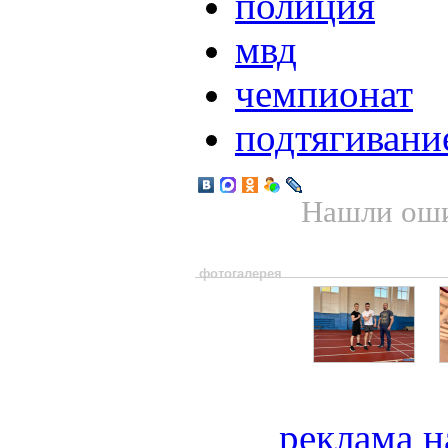
полиция
мвд
чемпионат
подтягивани
Нашли оши
фотогалерея
реклама н