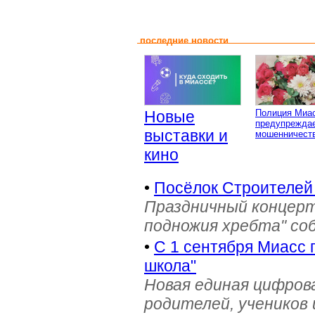
последние новости
Новые
Полиция Миа
предупреждае
выставки и
мошенничеств
кино
•
Посёлок Строителей
Праздничный концерт
подножия хребта" со
•
С 1 сентября Миасс 
школа"
Новая единая цифров
родителей, учеников 