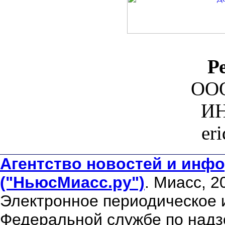
Р
ООО
ИН
er
Агентство новостей и инфо
("НьюсМиасс.ру")
. Миасс, 2
Электронное периодическое 
Федеральной службе по надзо