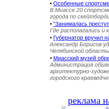
•
Особенные спортсме
В Миассе 20 спортс
города по скейтборди
•
"Занималась престу
Где располагались и 
•
Губернатор вручил н
Александр Борисов уд
Челябинской область
•
Миасский музей обре
Администрация объяв
архитектурно-художе
городского краеведче
реклама н