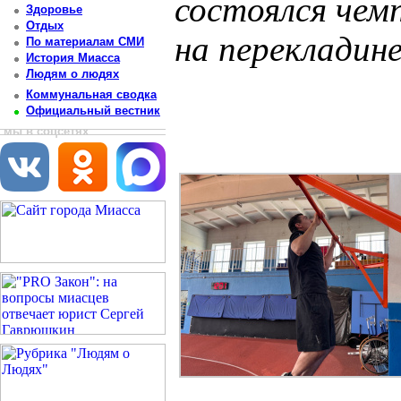
состоялся чем
Здоровье
Отдых
на перекладин
По материалам СМИ
История Миасса
Людям о людях
Постоянный адрес статьи: http://newsmiass.ru/index.php?news=83510
Коммунальная сводка
Официальный вестник
мы в соцсетях