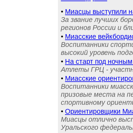
•
Миасцы выступили н
За звание лучших бор
регионов России и бл
•
Миасские вейкбордис
Воспитанники спорти
высокий уровень под
•
На старт под ночным
Атлеты ГРЦ - участн
•
Миасские ориентиро
Воспитанники миасск
призовые места на п
спортивному ориент
•
Ориентировщики Миа
Миасцы отлично выст
Уральского федераль