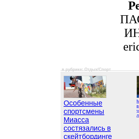
Р
ПА
ИН
er
в рубрике: Отдых/Спорт
Особенные
М
в
спортсмены
ч
л
Миасса
состязались в
скейтбординге