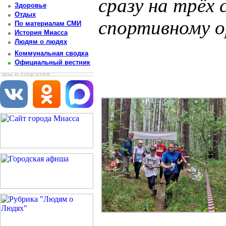
сразу на трёх 
Здоровье
Отдых
спортивному 
По материалам СМИ
История Миасса
Людям о людях
Постоянный адрес статьи: http://newsmiass.ru/index.php?news=83505
Коммунальная сводка
Официальный вестник
мы в соцсетях