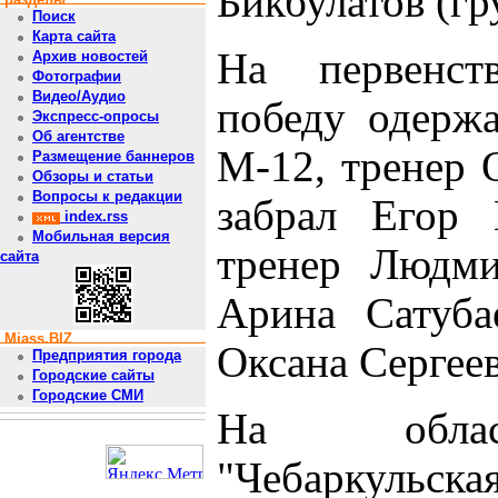
Бикбулатов (гр
Поиск
Карта сайта
На первенст
Архив новостей
Фотографии
Видео/Аудио
победу одерж
Экспресс-опросы
Об агентстве
М-12, тренер О
Размещение баннеров
Обзоры и статьи
Вопросы к редакции
забрал Егор 
index.rss
Мобильная версия
тренер Людми
сайта
Арина Сатуба
Miass.BIZ
Оксана Сергеев
Предприятия города
Городские сайты
Городские СМИ
На област
"Чебаркульс