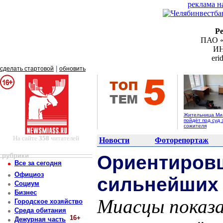
реклама н
Р
ПАО «
ИН
er
|
сделать стартовой
обновить
Жительница Ми
пойдёт под суд 
сожителя
На сайте
358
читателей
Новости
Фоторепортаж
рубрики
Ориентировщ
Все за сегодня
Официоз
сильнейших 
Социум
Бизнес
Миасцы показа
Городское хозяйство
Среда обитания
16+
Дежурная часть