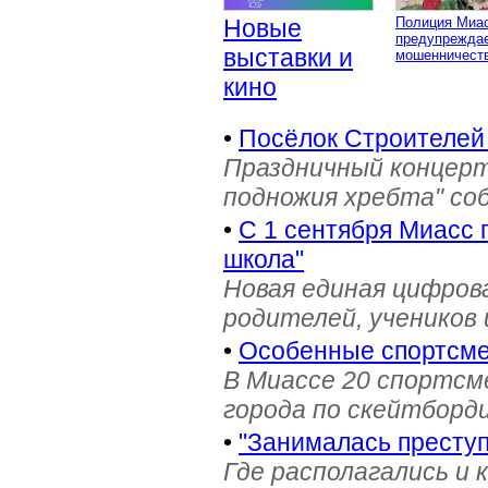
Новые
Полиция Миа
предупреждае
выставки и
мошенничеств
кино
•
Посёлок Строителей
Праздничный концерт
подножия хребта" со
•
С 1 сентября Миасс 
школа"
Новая единая цифров
родителей, учеников 
•
Особенные спортсме
В Миассе 20 спортс
города по скейтборди
•
"Занималась престу
Где располагались и 