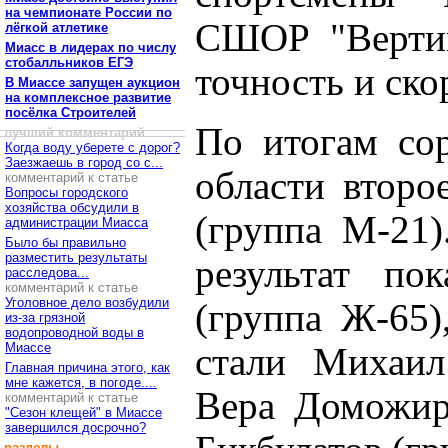
на чемпионате России по
СШОР "Вертика
лёгкой атлетике
Миасс в лидерах по числу
стобалльников ЕГЭ
точность и ско
В Миассе запущен аукцион
на комплексное развитие
посёлка Строителей
По итогам сор
лучший комментарий
Когда воду уберете с дорог?
Заезжаешь в город со с...
области второ
комментарий к статье
Вопросы городского
хозяйства обсудили в
(группа М-21)
администрации Миасса
Было бы правильно
разместить результаты
результат по
расследова...
комментарий к статье
Уголовное дело возбудили
(группа Ж-65)
из-за грязной
водопроводной воды в
Миассе
стали Михаил
Главная причина этого, как
мне кажется, в погоде....
Вера Доможир
комментарий к статье
"Сезон клещей" в Миассе
завершился досрочно?
разделы