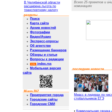
Всего 25 проектов и и
В Челябинской области
номинациях
расширена льгота по
транспортному налогу
разделы
Поиск
Карта сайта
Архив новостей
Фотографии
Видео/Аудио
Экспресс-опросы
Об агентстве
Размещение баннеров
Обзоры и статьи
Вопросы к редакции
index.rss
Мобильная версия
последние новости
сайта
Miass.BIZ
Миасс в лидерах по чис
Предприятия города
стобалльников ЕГЭ
Городские сайты
Городские СМИ
•
Коммунальная сводка 