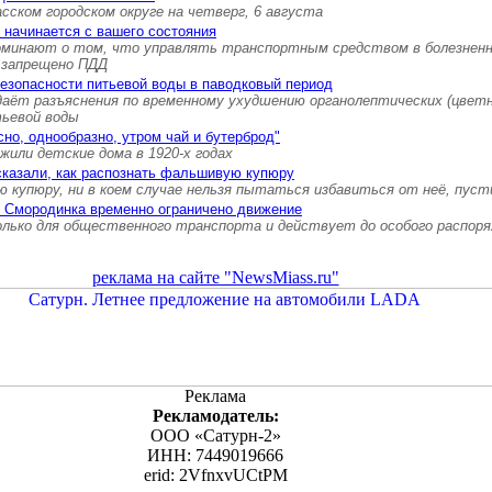
ском городском округе на четверг, 6 августа
 начинается с вашего состояния
минают о том, что управлять транспортным средством в болезненн
 запрещено ПДД
безопасности питьевой воды в паводковый период
даёт разъяснения по временному ухудшению органолептических (цвет
ьевой воды
сно, однообразно, утром чай и бутерброд"
 жили детские дома в 1920-х годах
сказали, как распознать фальшивую купюру
 купюру, ни в коем случае нельзя пытаться избавиться от неё, пуст
е Смородинка временно ограничено движение
олько для общественного транспорта и действует до особого распор
реклама на сайте "NewsMiass.ru"
Реклама
Рекламодатель:
ООО «Сатурн-2»
ИНН: 7449019666
erid: 2VfnxvUCtPM