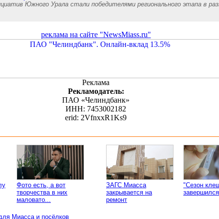
нициатив Южного Урала стали победителями регионального этапа в ра
реклама на сайте "NewsMiass.ru"
Реклама
Рекламодатель:
ПАО «Челиндбанк»
ИНН: 7453002182
erid: 2VfnxxR1Ks9
лу
Фото есть, а вот
ЗАГС Миасса
"Сезон кле
творчества в них
закрывается на
завершился
маловато...
ремонт
для Миасса и посёлков