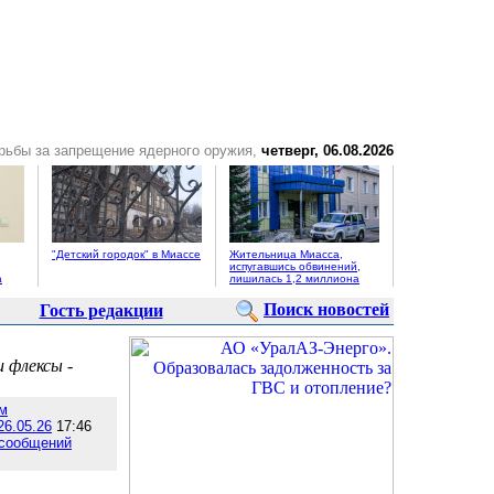
рьбы за запрещение ядерного оружия,
четверг, 06.08.2026
"Детский городок" в Миассе
Жительница Миасса,
испугавшись обвинений,
а
лишилась 1,2 миллиона
Поиск новостей
Гость редакции
 флексы -
м
26.05.26
17:46
 сообщений