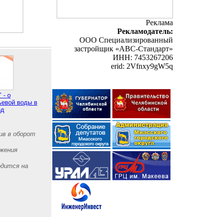
Реклама
Рекламодатель:
ООО Специализированный
застройщик «АВС-Стандарт»
ИНН: 7453267206
erid: 2Vfnxy9gW5q
 - о
ьевой воды в
од
ив в оборот
яжения
одится на