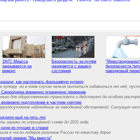
ЗАГС Миасса
Безопасность за рулём
"Миассводоканал"
закрывается на
начинается с вашего
безопасности пит
ремонт
состояния
паводковый пери
сказали, как распознать фальшивую купюру
 купюру, ни в коем случае нельзя пытаться избавиться от неё, пуст
е Смородинка временно ограничено движение
олько для общественного транспорта и действует до особого распор
 возможно подтопление в частном секторе
круглосуточное наблюдение за паводковой обстановкой. Ситуация нах
одлили ещё на пять лет
ь гаражи по упрощённой схеме до 2031 года
 одни из лучших в стране
шла в число лидеров регионов России по качеству дорог
ителей премии "Мы вместе"