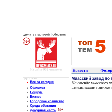
|
сделать стартовой
обновить
На сайте
932
читателя
Новости
Фотор
рубрики
Миасский завод по 
Все за сегодня
На стенде миасского п
измельчённые в мелкие
Официоз
Постоянный адрес статьи: http://newsmiass.ru/index.php?news=83500
Социум
Бизнес
Городское хозяйство
Среда обитания
16+
Дежурная часть