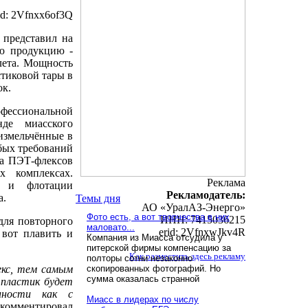
id: 2Vfnxx6of3Q
 представил на
ю продукцию -
лета. Мощность
стиковой тары в
ок.
офессиональной
нде миасского
измельчённые в
бых требований
ва ПЭТ-флексов
х комплексах.
Реклама
и и флотации
Рекламодатель:
а.
Темы дня
АО «УралАЗ-Энерго»
Фото есть, а вот творчества в них
ИНН: 7415036215
для повторного
маловато...
erid: 2VfnxwJkv4R
 вот плавить и
Компания из Миасса отсудила у
питерской фирмы компенсацию за
Как разместить здесь рекламу
полторы сотни незаконно
екс, тем самым
скопированных фотографий. Но
сумма оказалась странной
 пластик будет
нности как с
Миасс в лидерах по числу
окомментировал