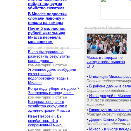
пойдёт под суд за
убийство сожителя
В Миассе подростки
сломали лавочку и
попали на камеры
в рубрике: Социум
Почти 5 миллионов
рублей жительница
Миасса перевела
мошенникам
лучший комментарий
Было бы правильно
разместить результаты
Миасс в лидерах по
расследова...
числу стобалльников
комментарий к статье
ЕГЭ
Уголовное дело возбудили
из-за грязной
•
В полиции Миасса рас
водопроводной воды в
Получив подозрительную
Миассе
•
В районе дамбы в сел
Когда воду уберете с дорог?
Ограничение введено т
Заезжаешь в город со с...
•
Из-за дождей в Миассе
комментарий к статье
В Миассе организовано 
Вопросы городского
контроле
хозяйства обсудили в
•
Гаражную амнистию пр
администрации Миасса
Миасцы смогут оформит
Иван Петрович, Вы
•
Дороги Южного Урала -
ошибаетесь. Это
Челябинская область во
современный микр...
•
Миасс - в числе побед
комментарий к статье