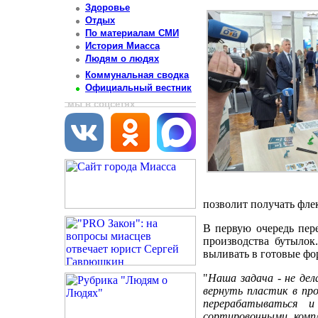
Здоровье
Отдых
По материалам СМИ
История Миасса
Людям о людях
Коммунальная сводка
Официальный вестник
мы в соцсетях
позволит получать фле
В первую очередь пер
производства бутылок
выливать в готовые фо
"
Наша задача - не де
вернуть пластик в пр
перерабатываться 
сортировочными комп