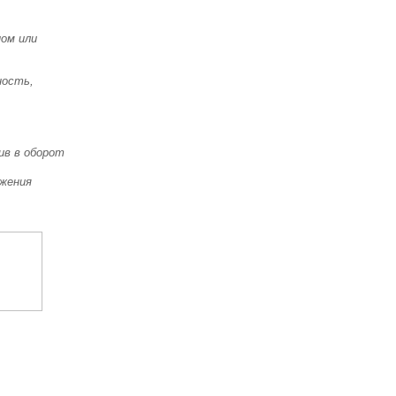
ом или
ность,
ив в оборот
яжения