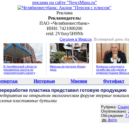
реклама на сайте "NewsMiass.ru"
Реклама
Рекламодатель:
ПАО «Челябинвестбанк»
ИНН: 7421000200
erid: 2Vfnxy5H9Nb
Сегодня в Миассе
, Всемирный день бо
В Челябинской области
Миасцы встретили Ильин
Вопросы городского
расширена льгота по
день
хозяйства обсудили в
транспортному налогу
администрации Миасс
епортаж
Интервью
Мнения
Фотофакт
переработке пластика представил готовую продукцию
редприятия на открытом экологическом форуме впервые показали
 хлопья пластиковые бутылки
Агентство новостей "NewsMiass.ru"
Рубрика:
Социу
Опубликовано:
Обсуждение:
7
фото