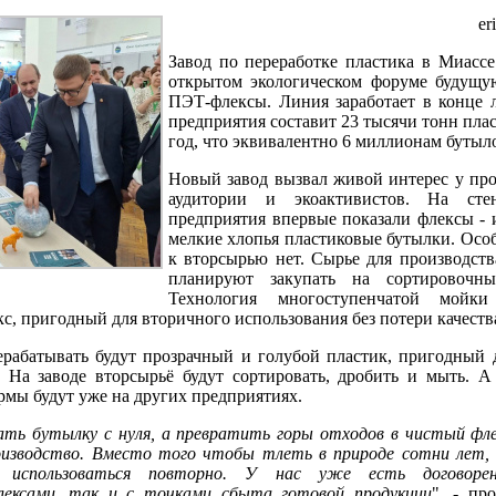
er
Завод по переработке пластика в Миассе
открытом экологическом форуме будущу
ПЭТ-флексы. Линия заработает в конце 
предприятия составит 23 тысячи тонн пла
год, что эквивалентно 6 миллионам бутыл
Новый завод вызвал живой интерес у пр
аудитории и экоактивистов. На сте
предприятия впервые показали флексы - 
мелкие хлопья пластиковые бутылки. Осо
к вторсырью нет. Сырье для производст
планируют закупать на сортировочны
Технология многоступенчатой мойк
кс, пригодный для вторичного использования без потери качеств
ерабатывать будут прозрачный и голубой пластик, пригодный 
. На заводе вторсырьё будут сортировать, дробить и мыть. А
рмы будут уже на других предприятиях.
лать бутылку с нуля, а превратить горы отходов в чистый фл
оизводство. Вместо того чтобы тлеть в природе сотни лет,
и использоваться повторно. У нас уже есть договоре
лексами, так и с точками сбыта готовой продукции
", - пр