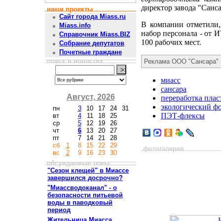
директор завода "Санс
наши проекты
Сайт города Miass.ru
В компании отметили, 
Miass.info
набор персонала - от 
Справочник Miass.BIZ
100 рабочих мест.
Собрание депутатов
Почетные граждане
поиск в новостях
Реклама ООО "Сансара"
миасс
сансара
Август, 2026
переработка плас
экологический ф
пн
3
10
17
24
31
ПЭТ-флексы
вт
4
11
18
25
ср
5
12
19
26
чт
6
13
20
27
пт
7
14
21
28
сб
1
8
15
22
29
фотогалерея
вс
2
9
16
23
30
обсуждаемые темы
"Сезон клещей" в Миассе
завершился досрочно?
"Миассводоканал" - о
безопасности питьевой
воды в паводковый
период
Жительница Миасса