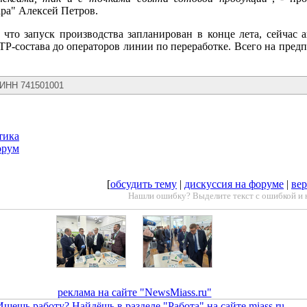
ара" Алексей Петров.
что запуск производства запланирован в конце лета, сейчас а
ИТР-состава до операторов линии по переработке. Всего на пред
 ИНН 741501001
тика
орум
[
обсудить тему
|
дискуссия на форуме
|
вер
Нашли ошибку? Выделите текст с ошибкой и 
реклама на сайте "NewsMiass.ru"