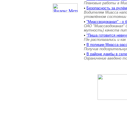
Плановые работы в Миас
•
Безопасность за рулём
Водителям Миасса напо
утомлённом состоянии
•
"Миассводоканал" - о 
ОАО "Миассводоканал" 
мутность) качеств пит
•
"Пища готовится невку
Где располагались и как
•
В полиции Миасса рас
Получив подозрительную
•
В районе дамбы в сел
Ограничение введено т