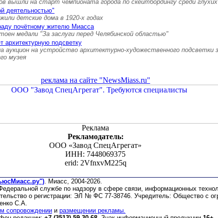
ов вышли на старт чемпионата города по скейтбордингу среди глухих
ой деятельностью"
 жили детские дома в 1920-х годах
граду почётному жителю Миасса
тоен медали "За заслуги перед Челябинской областью"
т архитектурную подсветку
а аукцион на устройство архитектурно-художественного подсветки 
ого музея
реклама на сайте "NewsMiass.ru"
Реклама
Рекламодатель:
ООО «Завод СпецАгрегат»
ИНН: 7448069375
erid: 2VfnxvM225q
ьюсМиасс.ру")
. Миасс, 2004-2026.
 Федеральной службе по надзору в сфере связи, информационных техно
етельство о регистрации: ЭЛ № ФС 77-38746. Учредитель: Общество с о
енко С.А.
м сопровождении
и
размещении рекламы.
ефон редакции:
+7 (3513) 59-30-68
. Знак информационный продукции
16+
.