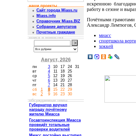
искреннюю благодарно
наши проекты
работу в сезоне и выр
Сайт города Miass.ru
Miass.info
Почётными грамотами 
Справочник Miass.BIZ
Александр Лемтюгов, 
Собрание депутатов
Почетные граждане
миасс
поиск в новостях
спортшкола верт
хоккей
Август, 2026
пн
3
10
17
24
31
вт
4
11
18
25
ср
5
12
19
26
чт
6
13
20
27
пт
7
14
21
28
сб
1
8
15
22
29
вс
2
9
16
23
30
обсуждаемые темы
Губернатор вручил
награду почётному
жителю Миасса
Госавтоинспекция Миасса
проведёт тотальные
проверки водителей
Миасс достойно выступил