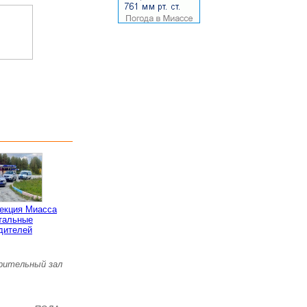
пекция Миасса
тальные
дителей
зрительный зал