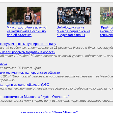
т
Миасс достойно выступил
Вейкбордистки из
"Край г
на чемпионате России по
Миасса поднялись на
вновь с
лёгкой атлетике
пьедестал страны
тенниси
еспубликанском турнире по теннису
ись 49 особенных спортсменов из 11 регионов России и ближнего заруб
ы взяли россыпь медалей в области
й школы "Райдер" Миасса показали высокий уровень подготовки и зав
ебом
и заплыва "X-Waters Урал"
ки отличились на первенстве области
 СШОР "Вертикаль" завоевали призовые места на первенстве Челябин
тированию
а - одни из сильнейших в УрФО
или на чемпионате и первенстве Уральского федерального округа по
л спортсмен из Миасса на "Кубке Отечества"
позволил миасскому спортсмену выполнить норматив мастера спорт
реклама на сайте "NewsMiass.ru"