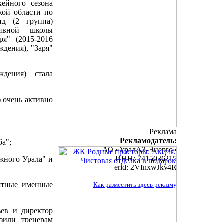
кейного сезона
кой области по
нд (2 группа)
тивной школы
ря" (2015-2016
ждения), "Заря"
ждения) стала
) очень активно
Реклама
Рекламодатель:
ба";
АО «УралАЗ-Энерго»
ИНН: 7415036215
жного Урала" и
erid: 2VfnxwJkv4R
ятные именные
Как разместить здесь рекламу
ьев и директор
зили тренерам