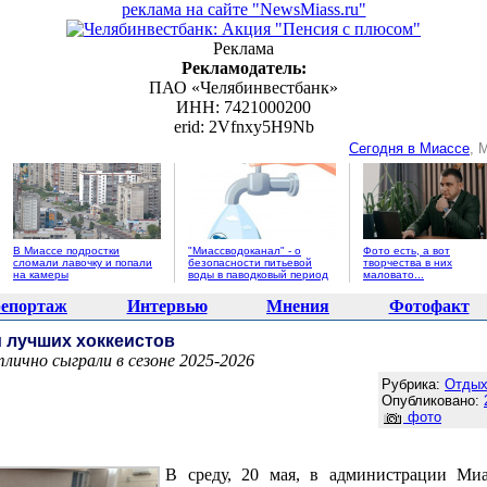
реклама на сайте "NewsMiass.ru"
Реклама
Рекламодатель:
ПАО «Челябинвестбанк»
ИНН: 7421000200
erid: 2Vfnxy5H9Nb
Сегодня в Миассе
, 
В Миассе подростки
"Миассводоканал" - о
Фото есть, а вот
сломали лавочку и попали
безопасности питьевой
творчества в них
на камеры
воды в паводковый период
маловато...
епортаж
Интервью
Мнения
Фотофакт
 лучших хоккеистов
лично сыграли в сезоне 2025-2026
Агентство новостей "NewsMiass.ru"
Рубрика:
Отдых
Опубликовано:
фото
В среду, 20 мая, в администрации Миа