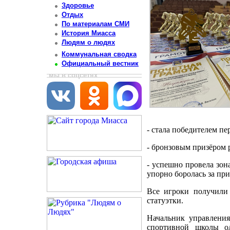
Здоровье
Отдых
По материалам СМИ
История Миасса
Людям о людях
Коммунальная сводка
Официальный вестник
мы в соцсетях
- стала победителем пе
- бронзовым призёром 
- успешно провела зо
упорно боролась за пр
Все игроки получили
статуэтки.
Начальник управлени
спортивной школы ол