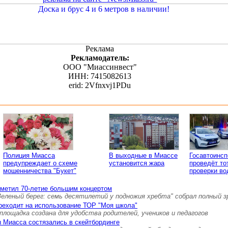
Реклама
Рекламодатель:
ООО "Миассинвест"
ИНН: 7415082613
erid: 2Vfnxvj1PDu
Полиция Миасса
В выходные в Миассе
Госавтоинс
предупреждает о схеме
установится жара
проведёт то
мошенничества "Букет"
проверки во
тметил 70-летие большим концертом
Зеленый берег: семь десятилетий у подножия хребта" собрал полный 
реходит на использование ТОР "Моя школа"
площадка создана для удобства родителей, учеников и педагогов
 Миасса состязались в скейтбординге