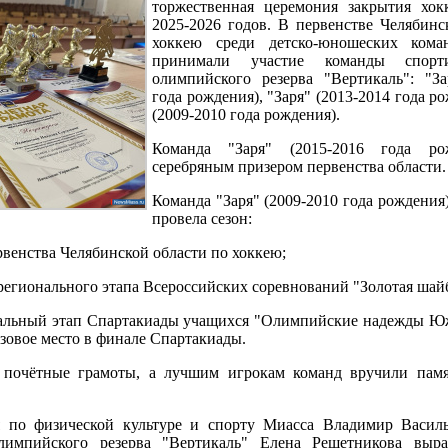
торжественная церемония закрытия хок
2025-2026 годов. В первенстве Челябинс
хоккею среди детско-юношеских кома
принимали участие команды спор
олимпийского резерва "Вертикаль": "За
года рождения), "Заря" (2013-2014 года ро
(2009-2010 года рождения).
Команда "Заря" (2015-2016 года ро
серебряным призером первенства области.
Команда "Заря" (2009-2010 года рождения
провела сезон:
рвенства Челябинской области по хоккею;
регионального этапа Всероссийских соревнований "Золотая шай
нальный этап Спартакиады учащихся "Олимпийские надежды Ю
изовое место в финале Спартакиады.
 почётные грамоты, а лучшим игрокам команд вручили пам
я по физической культуре и спорту Миасса Владимир Васил
импийского резерва "Вертикаль" Елена Решетникова выра