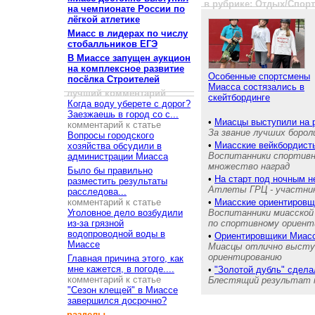
в рубрике: Отдых/Спор
на чемпионате России по
лёгкой атлетике
Миасс в лидерах по числу
стобалльников ЕГЭ
В Миассе запущен аукцион
на комплексное развитие
Особенные спортсмены
посёлка Строителей
Миасса состязались в
лучший комментарий
скейтбординге
Когда воду уберете с дорог?
Заезжаешь в город со с...
•
Миасцы выступили на р
комментарий к статье
За звание лучших борол
Вопросы городского
•
Миасские вейкбордист
хозяйства обсудили в
Воспитанники спортивно
администрации Миасса
множество наград
Было бы правильно
•
На старт под ночным н
разместить результаты
Атлеты ГРЦ - участник
расследова...
комментарий к статье
•
Миасские ориентировщи
Уголовное дело возбудили
Воспитанники миасской
из-за грязной
по спортивному ориен
водопроводной воды в
•
Ориентировщики Миасс
Миассе
Миасцы отлично выступ
ориентированию
Главная причина этого, как
мне кажется, в погоде....
•
"Золотой дубль" сдела
комментарий к статье
Блестящий результат 
"Сезон клещей" в Миассе
завершился досрочно?
разделы