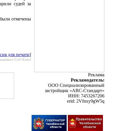
арили судей за
 были отмечены
сия для печати
]
нажмите Ctrl+Enter
Реклама
Рекламодатель:
ООО Специализированный
застройщик «АВС-Стандарт»
ИНН: 7453267206
erid: 2Vfnxy9gW5q