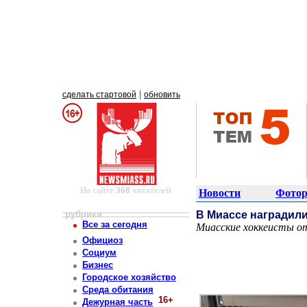
|
сделать стартовой
обновить
На сайте
368
читателей
Новости
Фотор
рубрики
В Миассе наградили
Все за сегодня
Миасские хоккеисты от
Постоянный адрес статьи: http://newsmiass.ru/index.php?news=83476
Официоз
Социум
Бизнес
Городское хозяйство
Среда обитания
16+
Дежурная часть