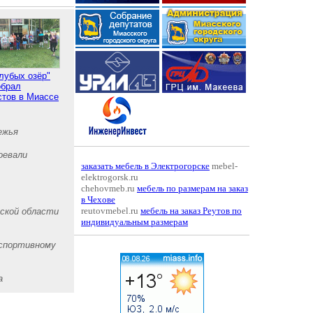
олубых озёр"
обрал
стов в Миассе
ежья
оевали
заказать мебель в Электрогорске
mebel-
elektrogorsk.ru
chehovmeb.ru
мебель по размерам на заказ
в Чехове
reutovmebel.ru
мебель на заказ Реутов по
ской области
индивидуальным размерам
 спортивному
а