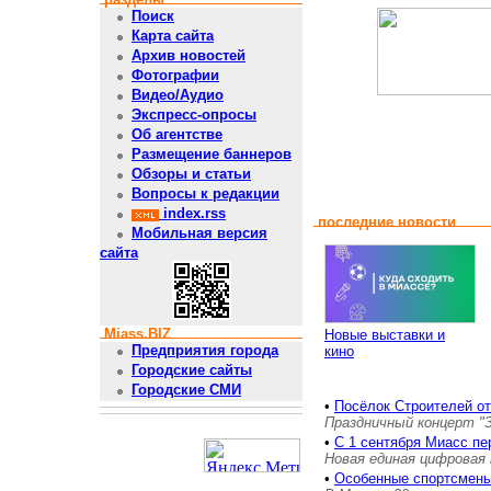
Поиск
Карта сайта
Архив новостей
Фотографии
Видео/Аудио
Экспресс-опросы
Об агентстве
Размещение баннеров
Обзоры и статьи
Вопросы к редакции
index.rss
последние новости
Мобильная версия
сайта
Miass.BIZ
Новые выставки и
Предприятия города
кино
Городские сайты
Городские СМИ
•
Посёлок Строителей о
Праздничный концерт "
•
С 1 сентября Миасс пе
Новая единая цифровая 
•
Особенные спортсмены