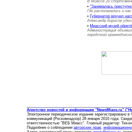
В Миассе 20 спортсмен
•
"Занималась преступн
Где располагались и как
•
Губернатор вручил на
Александр Борисов удос
•
Миасский музей обретё
Администрация объявил
городского краеведческ
Агентство новостей и информации "NewsMiass.ru" ("Н
Электронное периодическое издание зарегистрировано в
коммуникаций (Роскомнадзор) 28 января 2010 года. Свид
ответственностью "ВЕБ Миасс". Главный редактор: Тихон
Подробнее о соблюдении
авторских прав
,
информационно
Адрес электронной почты редакции:
news@miass.ru
, тел