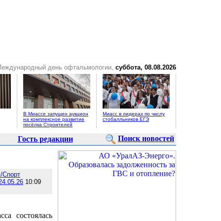
Международный день офтальмологии,
суббота, 08.08.2026
В Миассе запущен аукцион
Миасс в лидерах по числу
на комплексное развитие
стобалльников ЕГЭ
посёлка Строителей
Поиск новостей
Гость редакции
/Спорт
24.05.26
10:09
сса состоялась