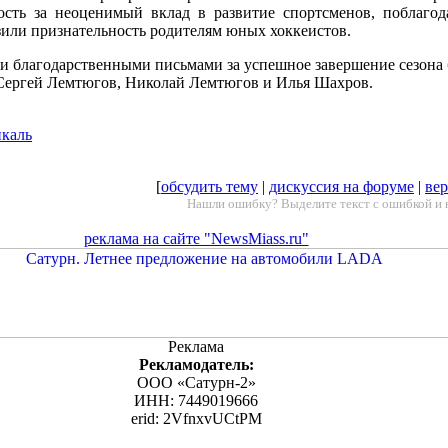
сть за неоценимый вклад в развитие спортсменов, поблагод
азили признательность родителям юных хоккеистов.
и благодарственными письмами за успешное завершение сезона
Сергей Лемтюгов, Николай Лемтюгов и Илья Шахров.
икаль
[
обсудить тему
|
дискуссия на форуме
|
вер
Нашли ошибку? Выделите текст с ошибкой и 
реклама на сайте "NewsMiass.ru"
Реклама
Рекламодатель:
ООО «Сатурн-2»
ИНН: 7449019666
erid: 2VfnxvUCtPM