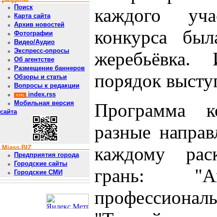
Поиск
каждого уча
Карта сайта
Архив новостей
конкурса был
Фотографии
Видео/Аудио
Экспресс-опросы
жеребьёвка.
Об агентстве
Размещение баннеров
порядок высту
Обзоры и статьи
Вопросы к редакции
index.rss
Мобильная версия
Программа к
сайта
разные направ
каждому рас
Miass.BIZ
Предприятия города
Городские сайты
грань: "
Городские СМИ
профессион