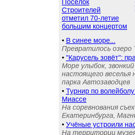
Посёлок
Строителей
отметил 70-летие
большим концертом
•
В синее море...
Превратилось озеро 
•
"Карусель зовёт": п
Море улыбок, звонки
настоящего веселья 
парка Автозаводцев
•
Турнир по волейболу
Миассе
На соревнования съех
Екатеринбурга, Магн
•
Учёные устроили на
На территории музея