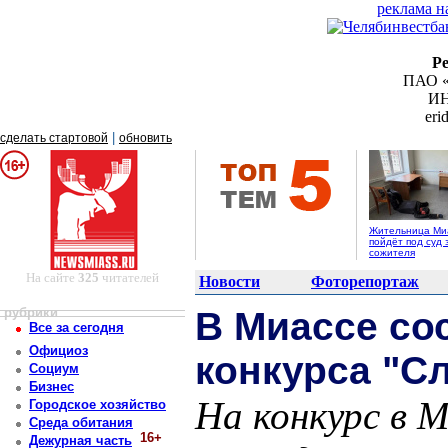
реклама н
Р
ПАО «
ИН
er
|
сделать стартовой
обновить
Жительница Ми
пойдёт под суд 
сожителя
На сайте
325
читателей
Новости
Фоторепортаж
рубрики
В Миассе со
Все за сегодня
Официоз
конкурса "С
Социум
Бизнес
На конкурс в М
Городское хозяйство
Среда обитания
16+
Дежурная часть