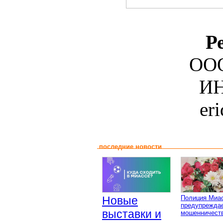
Р
ООО
ИН
er
последние новости
Новые
Полиция Миа
предупреждае
выставки и
мошенничеств