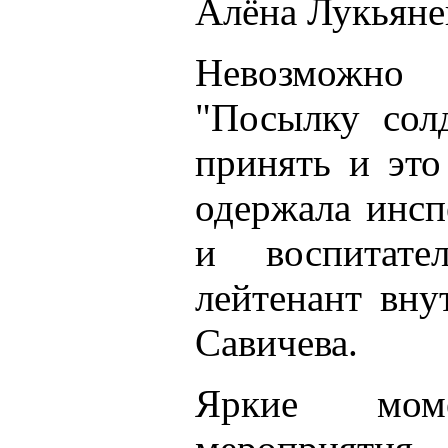
Алёна Лукьяне
Невозможно
"Посылку сол
принять и это
одержала инсп
и воспитат
лейтенант вну
Савичева.
Яркие мом