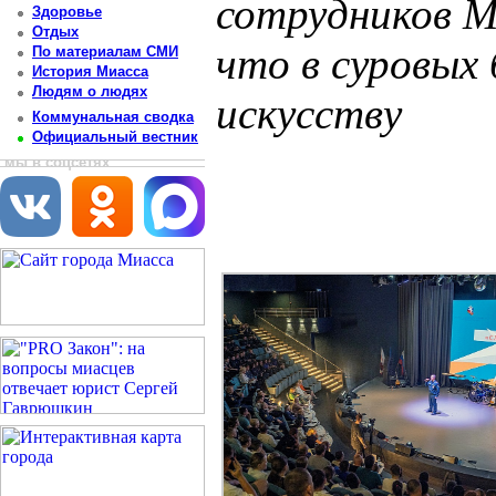
сотрудников М
Здоровье
Отдых
что в суровых
По материалам СМИ
История Миасса
Людям о людях
искусству
Коммунальная сводка
Официальный вестник
Постоянный адрес статьи: http://newsmiass.ru/index.php?news=83467
мы в соцсетях