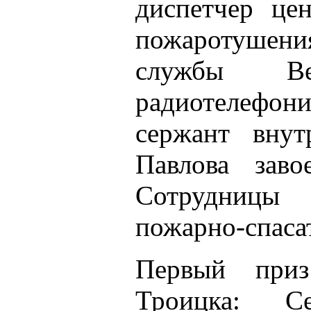
диспетчер це
пожаротушени
службы В
радиотелеф
сержант внут
Павлова заво
Сотрудницы 
пожарно-спаса
Первый приз
Троицка: С