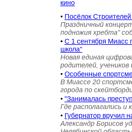
кино
•
Посёлок Строителей
Праздничный концерт
подножия хребта" со
•
С 1 сентября Миасс 
школа"
Новая единая цифров
родителей, учеников 
•
Особенные спортсме
В Миассе 20 спортс
города по скейтборди
•
"Занималась престу
Где располагались и 
•
Губернатор вручил н
Александр Борисов уд
Челябинской область