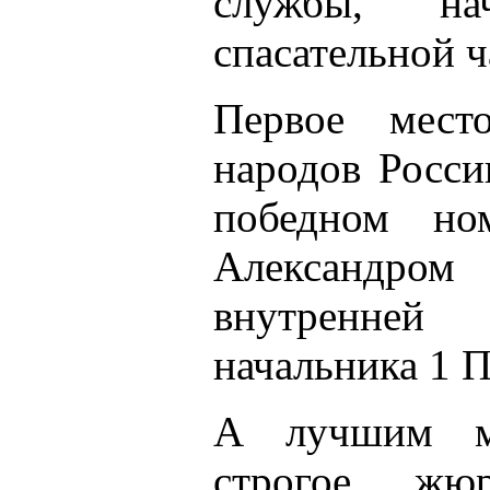
службы, на
спасательной ч
Первое мест
народов Росси
победном но
Александр
внутренней
начальника 1 
А лучшим му
строгое жю