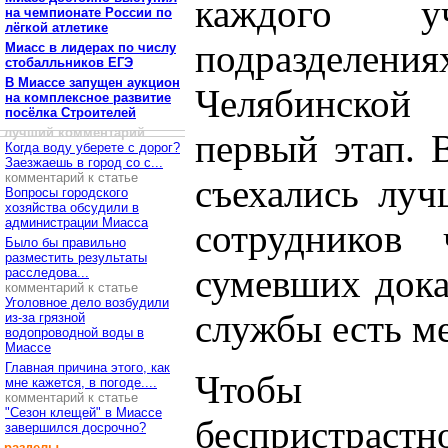
каждого у
на чемпионате России по
лёгкой атлетике
подразделе
Миасс в лидерах по числу
стобалльников ЕГЭ
В Миассе запущен аукцион
Челябинской
на комплексное развитие
посёлка Строителей
лучший комментарий
первый этап. 
Когда воду уберете с дорог?
Заезжаешь в город со с...
комментарий к статье
съехались луч
Вопросы городского
хозяйства обсудили в
администрации Миасса
сотрудников 
Было бы правильно
разместить результаты
сумевших дока
расследова...
комментарий к статье
Уголовное дело возбудили
службы есть ме
из-за грязной
водопроводной воды в
Миассе
Главная причина этого, как
Чтобы об
мне кажется, в погоде....
комментарий к статье
"Сезон клещей" в Миассе
беспристрастн
завершился досрочно?
разделы