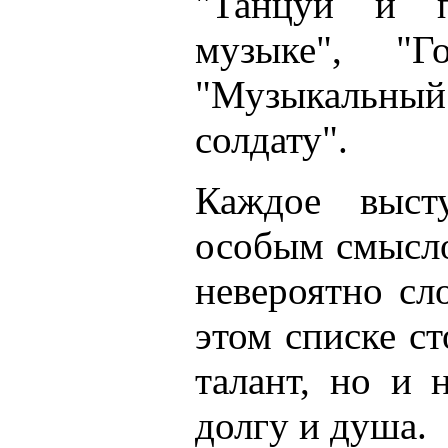
"Танцуй и 
музыке", "Г
"Музыкальный
солдату".
Каждое выст
особым смысло
невероятно сл
этом списке с
талант, но и 
долгу и душа.