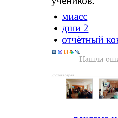
учеников.
миасс
дши 2
отчётный ко
Нашли оши
фотогалерея