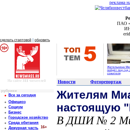
реклама н
Р
ПАО «
ИН
er
|
сделать стартовой
обновить
Жительница Ми
пойдёт под суд 
сожителя
На сайте
311
читателей
Новости
Фоторепортаж
рубрики
Жителям Ми
Все за сегодня
Официоз
настоящую "
Социум
Бизнес
В ДШИ № 2 Ми
Городское хозяйство
Среда обитания
16+
Дежурная часть