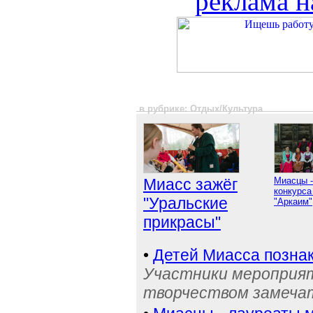
реклама н
в рубрике: Отдых/Культура
Миасс зажёг
Миасцы -
конкурса
"Уральские
"Аркаим"
прикрасы"
•
Детей Миасса позна
Участники мероприят
творчеством замечат