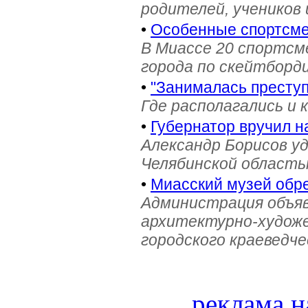
родителей, учеников 
•
Особенные спортсме
В Миассе 20 спортс
города по скейтборди
•
"Занималась престу
Где располагались и 
•
Губернатор вручил н
Александр Борисов уд
Челябинской область
•
Миасский музей обре
Администрация объяв
архитектурно-художе
городского краеведче
реклама н