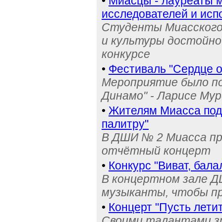
•
Миасцы - лауреаты 
исследователей и исп
Студенты Миасского 
и культуры достойно
конкурсе
•
Фестиваль "Сердце о
Мероприятие было по
Динамо" - Ларисе Му
•
Жителям Миасса по
палитру"
В ДШИ № 2 Миасса пр
отчётный концерт
•
Конкурс "Виват, бал
В концертном зале 
музыканты, чтобы п
•
Концерт "Пусть летит
Своими талантами з