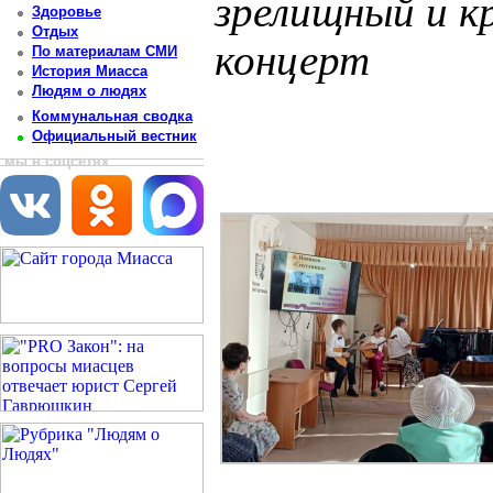
зрелищный и 
Здоровье
Отдых
концерт
По материалам СМИ
История Миасса
Людям о людях
Постоянный адрес статьи: http://newsmiass.ru/index.php?news=83451
Коммунальная сводка
Официальный вестник
мы в соцсетях