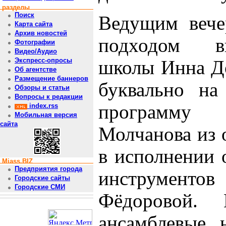
разделы
Поиск
Ведущим вече
Карта сайта
Архив новостей
подходом вы
Фотографии
Видео/Аудио
Экспресс-опросы
школы Инна До
Об агентстве
Размещение баннеров
буквально на
Обзоры и статьи
Вопросы к редакции
программу 
index.rss
Мобильная версия
сайта
Молчанова из 
в исполнении 
Miass.BIZ
Предприятия города
инструментов
Городские сайты
Городские СМИ
Фёдоровой. 
ансамблевые 