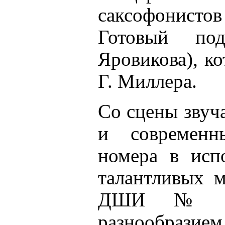
саксофонисто
Готовый по
Яровикова), к
Г. Миллера.
Со сцены звуч
и современн
номера в исп
талантливых м
ДШИ № 2 
разнообразием