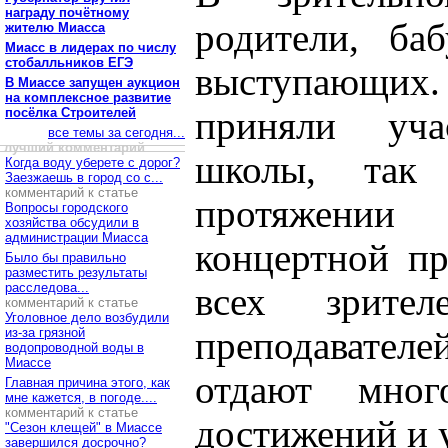
награду почётному
родители, ба
жителю Миасса
Миасс в лидерах по числу
стобалльников ЕГЭ
выступающих
В Миассе запущен аукцион
на комплексное развитие
посёлка Строителей
приняли уча
все темы за сегодня...
лучший комментарий
школы, так
Когда воду уберете с дорог?
Заезжаешь в город со с...
комментарий к статье
протяжении
Вопросы городского
хозяйства обсудили в
администрации Миасса
концертной пр
Было бы правильно
разместить результаты
расследова...
всех зрите
комментарий к статье
Уголовное дело возбудили
из-за грязной
преподавател
водопроводной воды в
Миассе
отдают мно
Главная причина этого, как
мне кажется, в погоде....
комментарий к статье
достижений и 
"Сезон клещей" в Миассе
завершился досрочно?