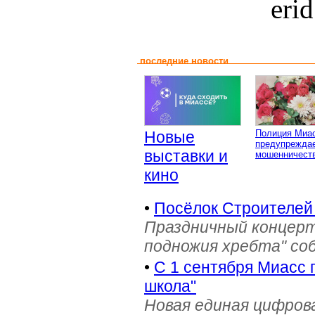
eri
последние новости
Новые
Полиция Миа
предупреждае
выставки и
мошенничеств
кино
•
Посёлок Строителей
Праздничный концерт
подножия хребта" со
•
С 1 сентября Миасс 
школа"
Новая единая цифров