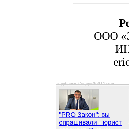
Р
ООО «З
ИН
er
в рубрике: Социум/PRO Закон
"PRO Закон": вы
спрашивали - юрист