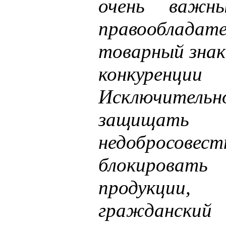
очень важн
правообладат
товарный знак
конкуренции
Исключите
защищать
недобросовест
блокироват
продукции
гражданс