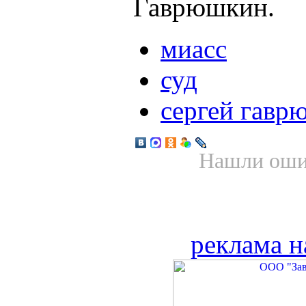
Гаврюшкин.
миасс
суд
сергей гавр
Нашли ошиб
реклама н