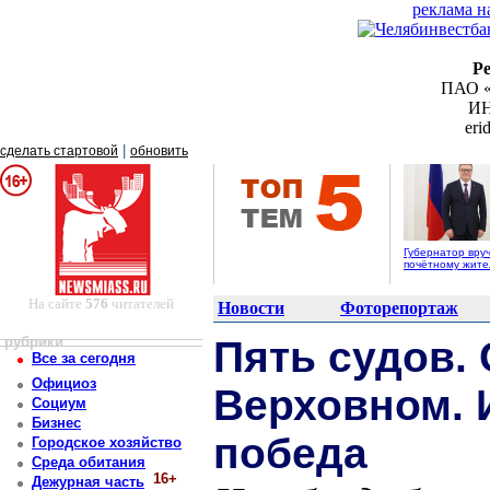
реклама н
Р
ПАО «
ИН
er
|
сделать стартовой
обновить
Губернатор вру
почётному жит
На сайте
576
читателей
Новости
Фоторепортаж
рубрики
Пять судов.
Все за сегодня
Официоз
Верховном. И
Социум
Бизнес
победа
Городское хозяйство
Среда обитания
16+
Дежурная часть