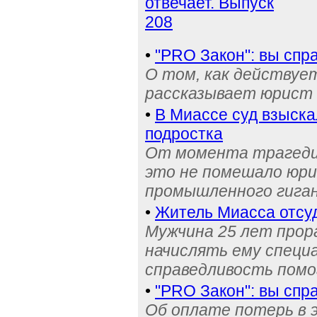
отвечает. Выпуск
208
•
"PRO Закон": вы спр
О том, как действует
рассказывает юрист
•
В Миассе суд взыска
подростка
От момента трагедии
это не помешало юри
промышленного гига
•
Житель Миасса отсуд
Мужчина 25 лет прор
начислять ему специ
справедливость пом
•
"PRO Закон": вы спр
Об оплате потерь в 