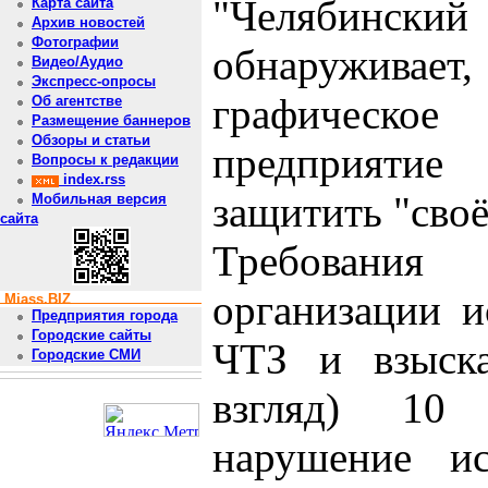
"Челябинск
Карта сайта
Архив новостей
Фотографии
обнаруживает
Видео/Аудио
Экспресс-опросы
графическое 
Об агентстве
Размещение баннеров
Обзоры и статьи
предприятие
Вопросы к редакции
index.rss
защитить "своё
Мобильная версия
сайта
Требования 
организации и
Miass.BIZ
Предприятия города
Городские сайты
ЧТЗ и взыска
Городские СМИ
взгляд) 10
нарушение ис