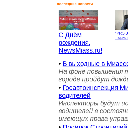
последние новости
С Днём
"PRO З
- юрист
рождения,
NewsMiass.ru!
•
В выходные в Миасс
На фоне повышения т
городе пройдут дожд
•
Госавтоинспекция Ми
водителей
Инспекторы будут и
водителей в состояни
имеющих права управ
•
Посёлок Строителей