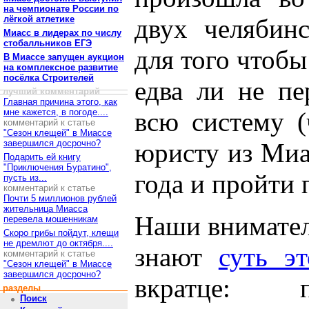
на чемпионате России по
лёгкой атлетике
двух челябинс
Миасс в лидерах по числу
стобалльников ЕГЭ
для того чтобы
В Миассе запущен аукцион
на комплексное развитие
посёлка Строителей
едва ли не пе
лучший комментарий
Главная причина этого, как
мне кажется, в погоде....
всю систему (
комментарий к статье
"Сезон клещей" в Миассе
завершился досрочно?
юристу из Миа
Подарить ей книгу
"Приключения Буратино",
года и пройти 
пусть из...
комментарий к статье
Почти 5 миллионов рублей
жительница Миасса
Наши внимател
перевела мошенникам
Скоро грибы пойдут, клещи
не дремлют до октября....
знают
суть э
комментарий к статье
"Сезон клещей" в Миассе
завершился досрочно?
вкратце: 
разделы
Поиск