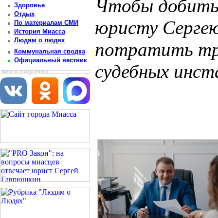
Чтобы добитьс
Здоровье
Отдых
юристу Серге
По материалам СМИ
История Миасса
Людям о людях
потратить тр
Коммунальная сводка
Официальный вестник
судебных инст
мы в соцсетях
Постоянный адрес статьи: http://newsmiass.ru/index.php?news=83449