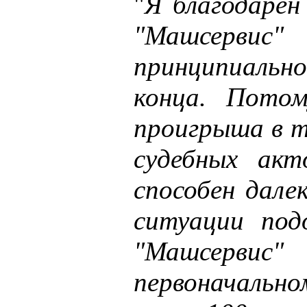
"
Я благодарен
"Машсерви
принципиально
конца. Пото
проигрыша в т
судебных акт
способен дале
ситуации под
"Машсерв
первоначальн