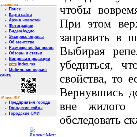
разделы
чтобы воврем
Поиск
Карта сайта
При этом вер
Архив новостей
Фотографии
Видео/Аудио
заправить в ш
Экспресс-опросы
Об агентстве
Выбирая репе
Размещение баннеров
Обзоры и статьи
Вопросы к редакции
убедиться, ч
index.rss
Мобильная версия
свойства, то 
сайта
Вернувшись д
Miass.BIZ
вне жилого 
Предприятия города
Городские сайты
Городские СМИ
обследовать ск