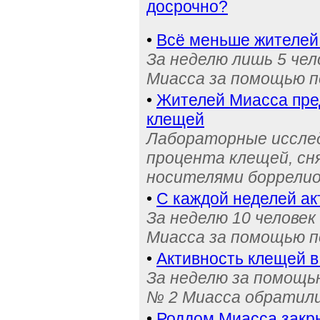
досрочно?
•
Всё меньше жителей
За неделю лишь 5 че
Миасса за помощью п
•
Жителей Миасса пре
клещей
Лабораторные исслед
процента клещей, сн
носителями боррели
•
С каждой неделей ак
За неделю 10 челове
Миасса за помощью п
•
Активность клещей в
За неделю за помощь
№ 2 Миасса обратили
•
Роддом Миасса закр