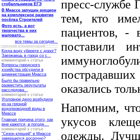
пресс-службе 
стобалльников ЕГЭ
В Миассе запущен аукцион
тем, кто име
на комплексное развитие
посёлка Строителей
Фото есть, а вот
пациентов, - 
творчества в них
маловато...
все темы за сегодня...
поставили ин
лучший комментарий
Когда воду уберете с дорог?
Заезжаешь в город со с...
иммуноглобу
комментарий к статье
Вопросы городского
хозяйства обсудили в
пострадавши
администрации Миасса
Было бы правильно
оказались толь
разместить результаты
расследова...
комментарий к статье
Уголовное дело возбудили
Напомним, что
из-за грязной
водопроводной воды в
Миассе
укусов клещ
Главная причина этого, как
мне кажется, в погоде....
комментарий к статье
одежды. Лучш
"Сезон клещей" в Миассе
завершился досрочно?