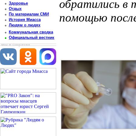
обратились в 
Здоровье
Отдых
помощью после
По материалам СМИ
История Миасса
Людям о людях
Постоянный адрес статьи: http://newsmiass.ru/index.php?news=83445
Коммунальная сводка
Официальный вестник
мы в соцсетях