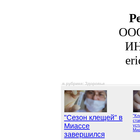
Р
ООО
ИН
er
в рубрике: Здоровье
"Сезон клещей" в
"Кл
ста
Миассе
уст
Миа
завершился