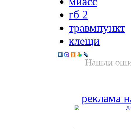
миасс
гб 2
травмпункт
клещи
Нашли ошиб
реклама н