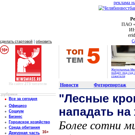
реклама н
Р
ПАО «
ИН
er
С
|
сделать стартовой
обновить
Жительница Ми
пойдёт под суд 
сожителя
На сайте
273
читателя
Новости
Фоторепортаж
рубрики
"Лесные кр
Все за сегодня
Официоз
нападать на
Социум
Бизнес
Более сотни м
Городское хозяйство
Среда обитания
16+
Дежурная часть