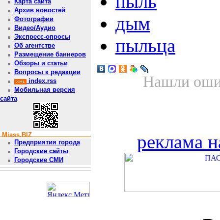
пыль
Карта сайта
Архив новостей
дым
Фотографии
Видео/Аудио
Экспресс-опросы
пыльца
Об агентстве
Размещение баннеров
Обзоры и статьи
Вопросы к редакции
Нашли ошиб
index.rss
Мобильная версия
сайта
Miass.BIZ
реклама н
Предприятия города
Городские сайты
Городские СМИ