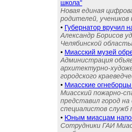
школа"
Новая единая цифров
родителей, учеников 
•
Губернатор вручил н
Александр Борисов уд
Челябинской область
•
Миасский музей обре
Администрация объяв
архитектурно-художе
городского краеведче
•
Миасские огнеборцы
Миасский пожарно-сп
представил город на
специалистов служб
•
Юным миасцам нап
Сотрудники ГАИ Миас