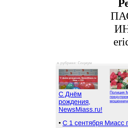
Р
ПА
ИН
er
в рубрике: Социум
С Днём
Полиция 
предупреж
рождения,
мошенниче
NewsMiass.ru!
•
С 1 сентября Миасс 