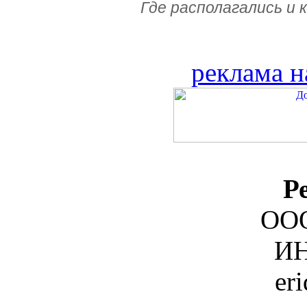
Где располагались и 
реклама н
Р
ООО
ИН
er