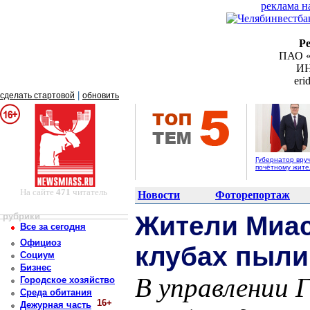
реклама н
Р
ПАО «
ИН
er
|
сделать стартовой
обновить
Губернатор вру
почётному жит
На сайте
471
читатель
Новости
Фоторепортаж
рубрики
Жители Миас
Все за сегодня
Официоз
клубах пыли
Социум
Бизнес
В управлении 
Городское хозяйство
Среда обитания
16+
Дежурная часть