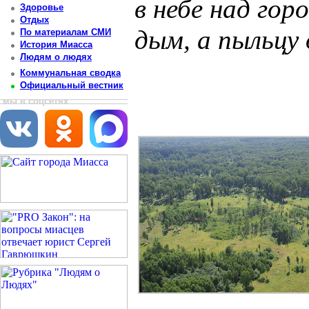
в небе над го
Здоровье
Отдых
дым, а пыльцу
По материалам СМИ
История Миасса
Людям о людях
Постоянный адрес статьи: http://newsmiass.ru/index.php?news=83436
Коммунальная сводка
Официальный вестник
мы в соцсетях