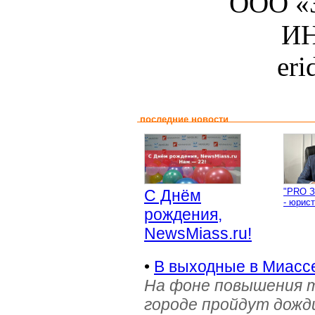
ООО «З
ИН
er
последние новости
С Днём
"PRO З
- юрист
рождения,
NewsMiass.ru!
•
В выходные в Миасс
На фоне повышения т
городе пройдут дожд