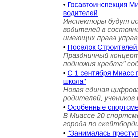
•
Госавтоинспекция Ми
водителей
Инспекторы будут и
водителей в состояни
имеющих права управ
•
Посёлок Строителей
Праздничный концерт
подножия хребта" со
•
С 1 сентября Миасс 
школа"
Новая единая цифров
родителей, учеников 
•
Особенные спортсме
В Миассе 20 спортс
города по скейтборди
•
"Занималась престу