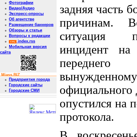
Фотографии
задняя часть б
Видео/Аудио
Экспресс-опросы
причинам. В
Об агентстве
Размещение баннеров
Обзоры и статьи
ситуация п
Вопросы к редакции
index.rss
инцидент на 
Мобильная версия
сайта
переднего
вынужденном
Miass.BIZ
Предприятия города
Городские сайты
официального д
Городские СМИ
опустился на 
протокола.
В воскресень