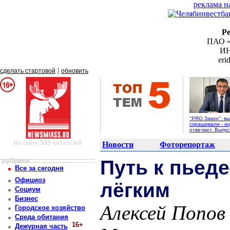
реклама н
Р
ПАО «
ИН
er
|
сделать стартовой
обновить
"PRO Закон": вы
спрашивали - ю
отвечает. Выпус
На сайте
535
читателей
Новости
Фоторепортаж
рубрики
Путь к пьед
Все за сегодня
Официоз
лёгким
Социум
Бизнес
Алексей Попов
Городское хозяйство
Среда обитания
16+
Дежурная часть