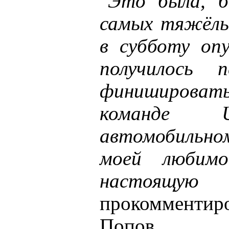
"
Это была, бе
самых тяжёлых
в субботу опу
получилось 
финишироват
команде 
автомобильном
моей любим
настоящую
прокомментир
Попов.