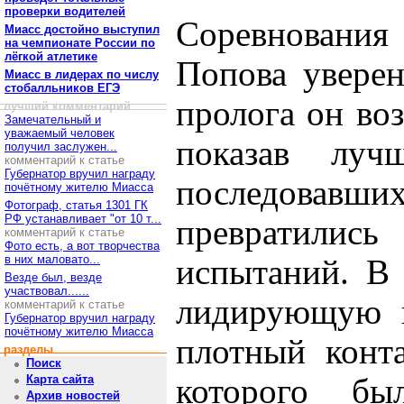
проверки водителей
Соревновани
Миасс достойно выступил
на чемпионате России по
лёгкой атлетике
Попова уверен
Миасс в лидерах по числу
стобалльников ЕГЭ
пролога он во
лучший комментарий
Замечательный и
уважаемый человек
показав луч
получил заслужен...
комментарий к статье
Губернатор вручил награду
последовавших
почётному жителю Миасса
Фотограф, статья 1301 ГК
РФ устанавливает "от 10 т...
превратили
комментарий к статье
Фото есть, а вот творчества
в них маловато...
испытаний. В 
Везде был, везде
участвовал......
лидирующую п
комментарий к статье
Губернатор вручил награду
почётному жителю Миасса
плотный конта
разделы
Поиск
которого бы
Карта сайта
Архив новостей