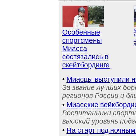
Особенные
М
в
спортсмены
ч
л
Миасса
состязались в
скейтбординге
•
Миасцы выступили н
За звание лучших бор
регионов России и бл
•
Миасские вейкбордис
Воспитанники спорти
высокий уровень под
•
На старт под ночным