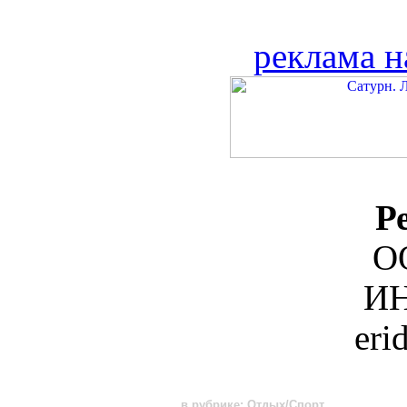
реклама н
Р
О
ИН
eri
в рубрике: Отдых/Спорт