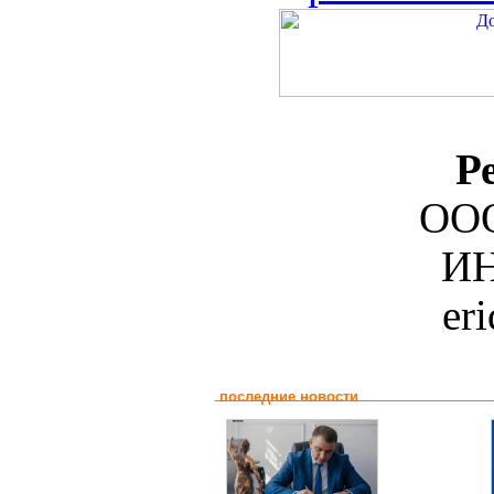
Р
ООО
ИН
er
последние новости