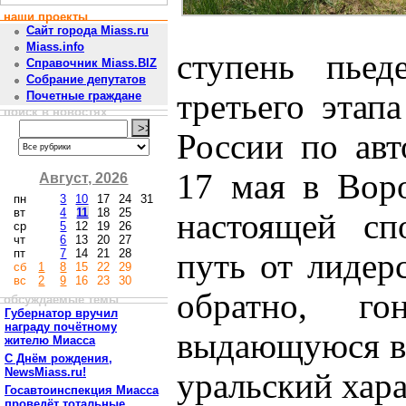
наши проекты
Сайт города Miass.ru
Miass.info
ступень пьед
Справочник Miass.BIZ
Собрание депутатов
третьего этап
Почетные граждане
поиск в новостях
России по авт
17 мая в Воро
Август, 2026
пн
3
10
17
24
31
вт
4
11
18
25
настоящей сп
ср
5
12
19
26
чт
6
13
20
27
пт
7
14
21
28
путь от лидер
сб
1
8
15
22
29
вс
2
9
16
23
30
обратно, го
обсуждаемые темы
Губернатор вручил
награду почётному
выдающуюся во
жителю Миасса
С Днём рождения,
NewsMiass.ru!
уральский хара
Госавтоинспекция Миасса
проведёт тотальные