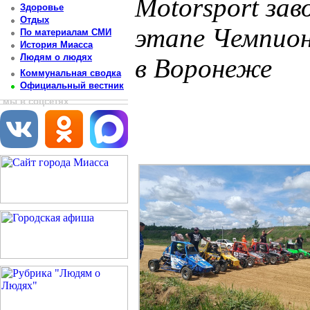
Motorsport зав
Здоровье
Отдых
этапе Чемпион
По материалам СМИ
История Миасса
Людям о людях
в Воронеже
Коммунальная сводка
Официальный вестник
Постоянный адрес статьи: http://newsmiass.ru/index.php?news=83427
мы в соцсетях