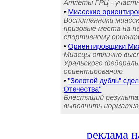
Атлеты ГРЦ - участн
•
Миасские ориентиро
Воспитанники миасск
призовые места на п
спортивному ориент
•
Ориентировщики Миа
Миасцы отлично выст
Уральского федераль
ориентированию
•
"Золотой дубль" сде
Отечества"
Блестящий результа
выполнить норматив
реклама н