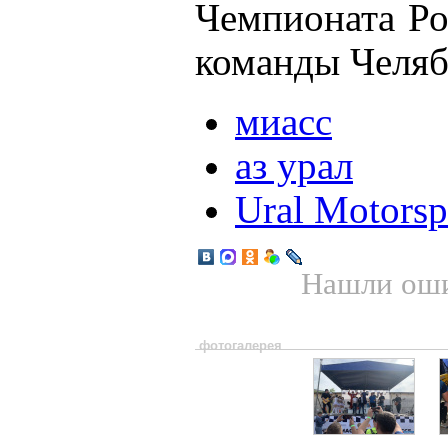
Чемпионата Ро
команды Челяб
миасс
аз урал
Ural Motorsp
Нашли оши
фотогалерея