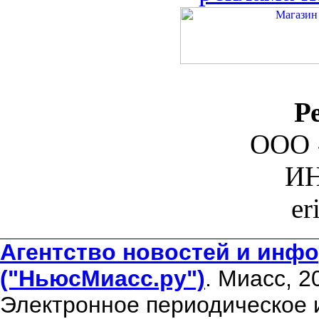
Р
ООО 
ИН
er
Агентство новостей и инфо
("НьюсМиасс.ру")
. Миасс, 2
Электронное периодическое 