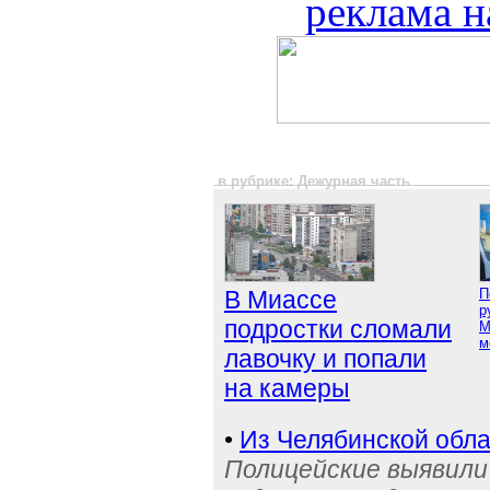
реклама н
в рубрике: Дежурная часть
В Миассе
П
р
подростки сломали
М
м
лавочку и попали
на камеры
•
Из Челябинской обла
Полицейские выявили 