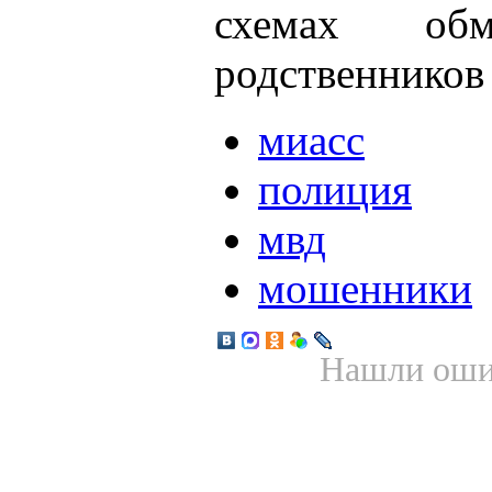
схемах об
родственников
миасс
полиция
мвд
мошенники
Нашли ошиб