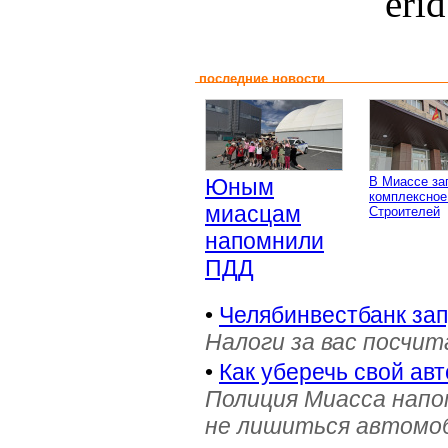
eri
последние новости
Юным
В Миассе за
комплексное
миасцам
Строителей
напомнили
ПДД
•
Челябинвестбанк за
Налоги за вас посчи
•
Как уберечь свой ав
Полиция Миасса напо
не лишиться автомоб