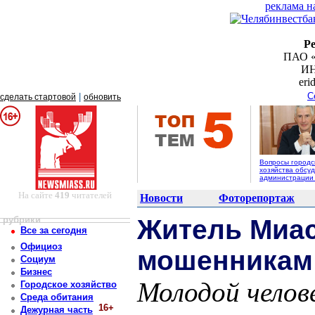
реклама н
Р
ПАО «
ИН
er
С
|
сделать стартовой
обновить
Вопросы городс
хозяйства обсуд
администрации
На сайте
419
читателей
Новости
Фоторепортаж
рубрики
Житель Миас
Все за сегодня
Официоз
мошенникам
Социум
Бизнес
Молодой челове
Городское хозяйство
Среда обитания
16+
Дежурная часть