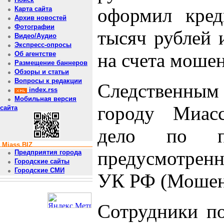
оформил кред
Карта сайта
Архив новостей
Фотографии
тысяч рублей 
Видео/Аудио
Экспресс-опросы
на счета моше
Об агентстве
Размещение баннеров
Обзоры и статьи
Вопросы к редакции
Следственным
index.rss
Мобильная версия
городу Миасс
сайта
дело по пр
Miass.BIZ
предусмотрен
Предприятия города
Городские сайты
Городские СМИ
УК РФ (Мошен
Сотрудники п