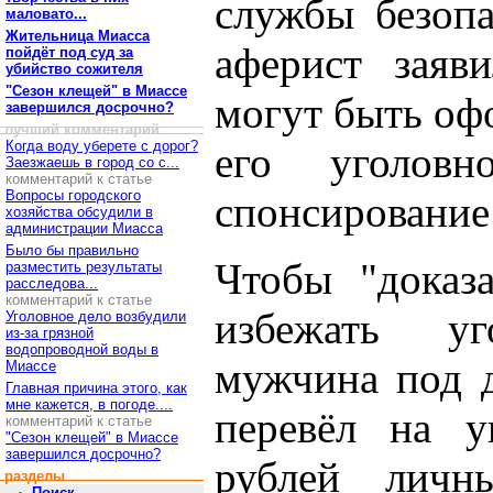
службы безопа
маловато...
Жительница Миасса
аферист заяв
пойдёт под суд за
убийство сожителя
"Сезон клещей" в Миассе
могут быть оф
завершился досрочно?
лучший комментарий
Когда воду уберете с дорог?
его уголовн
Заезжаешь в город со с...
комментарий к статье
Вопросы городского
спонсирование
хозяйства обсудили в
администрации Миасса
Было бы правильно
Чтобы "доказ
разместить результаты
расследова...
комментарий к статье
избежать уго
Уголовное дело возбудили
из-за грязной
водопроводной воды в
мужчина под 
Миассе
Главная причина этого, как
мне кажется, в погоде....
перевёл на у
комментарий к статье
"Сезон клещей" в Миассе
завершился досрочно?
рублей личн
разделы
Поиск