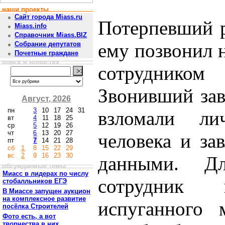
наши проекты
Сайт города Miass.ru
Потерпевший р
Miass.info
Справочник Miass.BIZ
ему позвонил 
Собрание депутатов
Почетные граждане
поиск в новостях
сотруднико
Звонивший зав
Август, 2026
пн
3
10
17
24
31
взломали ли
вт
4
11
18
25
ср
5
12
19
26
чт
6
13
20
27
человека и за
пт
7
14
21
28
сб
1
8
15
22
29
вс
2
9
16
23
30
данными. Дл
обсуждаемые темы
Миасс в лидерах по числу
сотрудник 
стобалльников ЕГЭ
В Миассе запущен аукцион
на комплексное развитие
испуганного 
посёлка Строителей
Фото есть, а вот
творчества в них