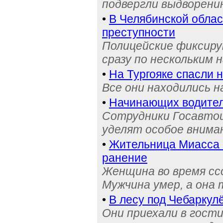
подвергли выдворени
•
В Челябинской обла
преступности
Полицейские фиксиру
сразу по нескольким 
•
На Тургояке спасли 
Все они находились 
•
Начинающих водител
Сотрудники Госавтои
уделят особое внима
•
Жительница Миасса 
ранение
Женщина во время сс
Мужчина умер, а она
•
В лесу под Чебаркул
Они приехали в гости