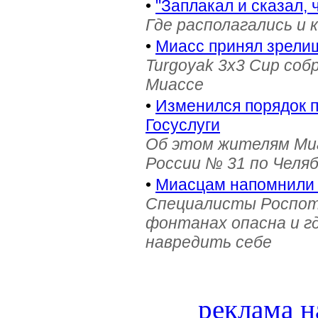
•
"Заплакал и сказал, 
Где располагались и 
•
Миасс принял зрели
Turgoyak 3x3 Cup соб
Миассе
•
Изменился порядок 
Госуслуги
Об этом жителям Ми
России № 31 по Челя
•
Миасцам напомнили 
Специалисты Роспотр
фонтанах опасна и г
навредить себе
реклама н