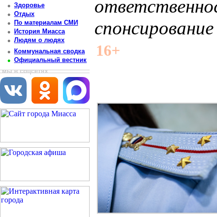
ответственно
Здоровье
Отдых
спонсирование
По материалам СМИ
История Миасса
Людям о людях
Постоянный адрес статьи: http://newsmiass.ru/index.php?news=83419
16+
Коммунальная сводка
Официальный вестник
мы в соцсетях