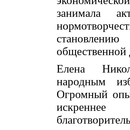
экономическо
занимала а
нормотворче
становлени
общественной 
Елена Нико
народным из
Огромный опы
искренн
благотворите