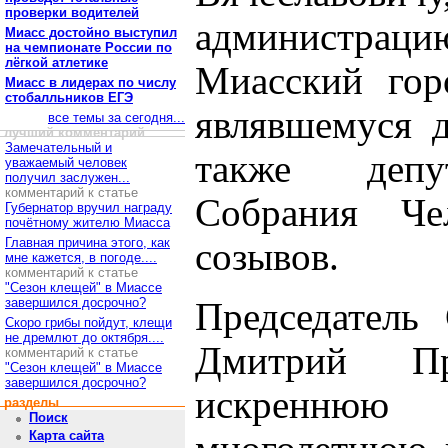
проверки водителей
администрац
Миасс достойно выступил
на чемпионате России по
лёгкой атлетике
Миасский горо
Миасс в лидерах по числу
стобалльников ЕГЭ
являвшемуся д
все темы за сегодня...
лучший комментарий
Замечательный и
также депут
уважаемый человек
получил заслужен...
комментарий к статье
Собрания Че
Губернатор вручил награду
почётному жителю Миасса
Главная причина этого, как
созывов.
мне кажется, в погоде....
комментарий к статье
"Сезон клещей" в Миассе
завершился досрочно?
Председатель
Скоро грибы пойдут, клещи
не дремлют до октября....
Дмитрий П
комментарий к статье
"Сезон клещей" в Миассе
завершился досрочно?
искреннюю
разделы
Поиск
Карта сайта