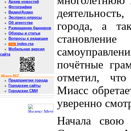
многолетнюю 
Архив новостей
Фотографии
деятельность
Видео/Аудио
Экспресс-опросы
города, а та
Об агентстве
Размещение баннеров
Обзоры и статьи
становлени
Вопросы к редакции
index.rss
самоуправл
Мобильная версия
сайта
почётные гра
отметил, что
Miass.BIZ
Предприятия города
Городские сайты
Миасс обретае
Городские СМИ
уверенно смот
Начала свою 