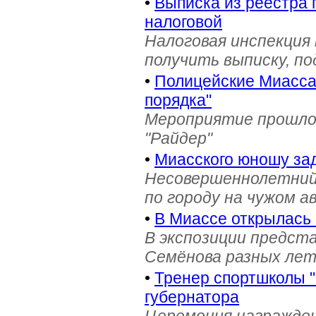
•
Выписка из реестра 
налоговой
Налоговая инспекция
получить выписку, п
•
Полицейские Миасса 
порядка"
Мероприятие прошло 
"Райдер"
•
Миасского юношу зад
Несовершеннолетний
по городу на чужом 
•
В Миассе открылась 
В экспозиции предст
Семёнова разных лет 
•
Тренер спортшколы "
губернатора