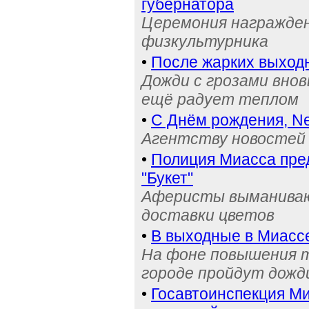
губернатора
Церемония награжден
физкультурника
•
После жарких выход
Дожди с грозами внов
ещё радует теплом
•
С Днём рождения, Ne
Агентству новостей 
•
Полиция Миасса пре
"Букет"
Аферисты выманивают
доставки цветов
•
В выходные в Миасс
На фоне повышения т
городе пройдут дожд
•
Госавтоинспекция Ми