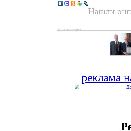
Нашли оши
фотогалерея
реклама н
Р