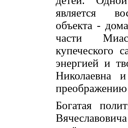
детей. Одно
является вос
объекта - дом
части Миас
купеческого с
энергией и тв
Николаевна и
преображению 
Богатая поли
Вячеславови