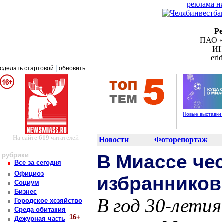
реклама н
Р
ПАО «
ИН
er
|
сделать стартовой
обновить
Новые выставки
На сайте
619
читателей
Новости
Фоторепортаж
рубрики
В Миассе че
Все за сегодня
Официоз
избранников
Социум
Бизнес
В год 30-лети
Городское хозяйство
Среда обитания
16+
Дежурная часть