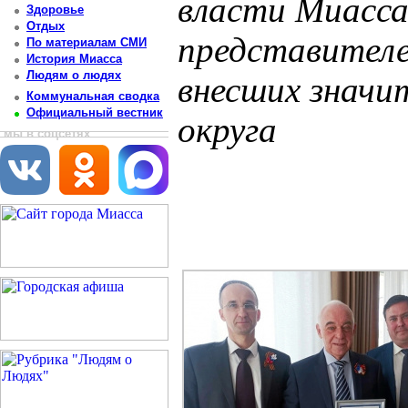
власти Миасс
Здоровье
Отдых
представителе
По материалам СМИ
История Миасса
Людям о людях
внесших значи
Коммунальная сводка
Официальный вестник
округа
мы в соцсетях
Постоянный адрес статьи: http://newsmiass.ru/index.php?news=83396