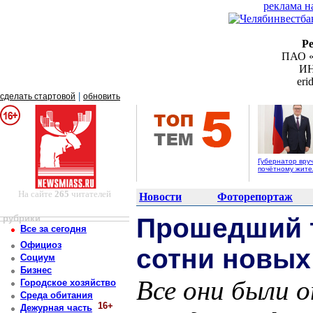
реклама н
Р
ПАО «
ИН
er
|
сделать стартовой
обновить
Губернатор вру
почётному жит
На сайте
265
читателей
Новости
Фоторепортаж
рубрики
Прошедший т
Все за сегодня
Официоз
сотни новых
Социум
Бизнес
Все они были 
Городское хозяйство
Среда обитания
16+
Дежурная часть