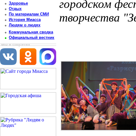
городском фес
Здоровье
Отдых
творчества "З
По материалам СМИ
История Миасса
Людям о людях
Постоянный адрес статьи: http://newsmiass.ru/index.php?news=83390
Коммунальная сводка
Официальный вестник
мы в соцсетях