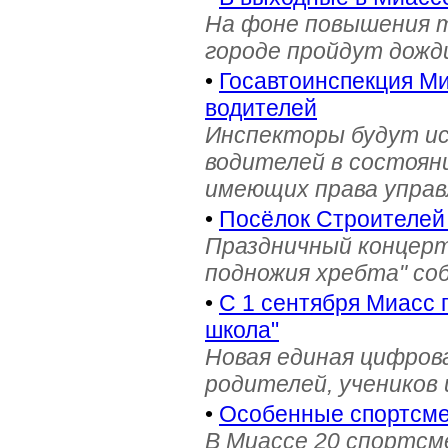
На фоне повышения т
городе пройдут дожд
•
Госавтоинспекция Ми
водителей
Инспекторы будут и
водителей в состояни
имеющих права управ
•
Посёлок Строителей
Праздничный концерт
подножия хребта" со
•
С 1 сентября Миасс 
школа"
Новая единая цифров
родителей, учеников 
•
Особенные спортсме
В Миассе 20 спортс