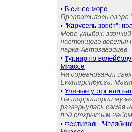
•
В синее море...
Превратилось озеро 
•
"Карусель зовёт": п
Море улыбок, звонки
настоящего веселья 
парка Автозаводцев
•
Турнир по волейболу
Миассе
На соревнования съех
Екатеринбурга, Магн
•
Учёные устроили на
На территории музея
развернулась самая 
под открытым небо
•
Фестиваль "Челябинс
Миассе