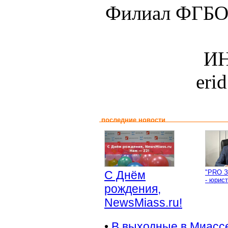
Филиал ФГБО
ИН
eri
последние новости
С Днём
"PRO З
- юрист
рождения,
NewsMiass.ru!
•
В выходные в Миасс