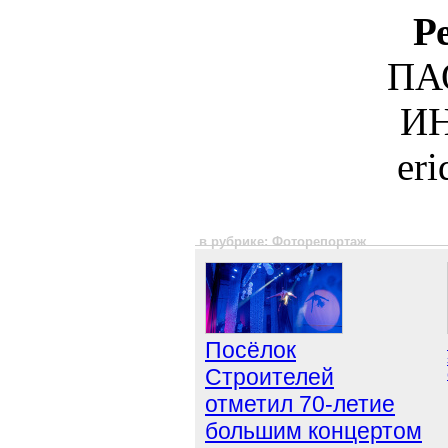
Р
ПА
ИН
er
в рубрике: Фоторепортаж
Посёлок
Строителей
отметил 70-летие
большим концертом