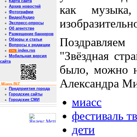
Карта сайта
как музыка,
Архив новостей
Фотографии
Видео/Аудио
изобразительно
Экспресс-опросы
Об агентстве
Размещение баннеров
Поздравляе
Обзоры и статьи
Вопросы к редакции
index.rss
"Звёздная стра
Мобильная версия
сайта
было, можно н
Александра Ми
Miass.BIZ
Предприятия города
Городские сайты
миасс
Городские СМИ
фестиваль т
дети