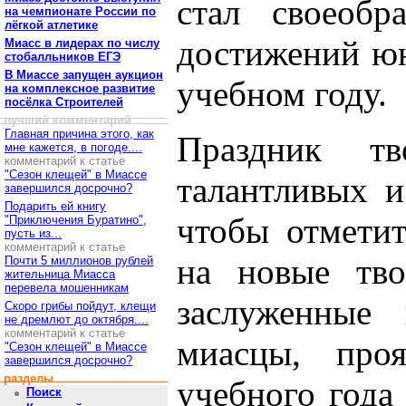
стал своеобр
на чемпионате России по
лёгкой атлетике
достижений юн
Миасс в лидерах по числу
стобалльников ЕГЭ
В Миассе запущен аукцион
учебном году.
на комплексное развитие
посёлка Строителей
лучший комментарий
Главная причина этого, как
Праздник тв
мне кажется, в погоде....
комментарий к статье
"Сезон клещей" в Миассе
талантливых и
завершился досрочно?
Подарить ей книгу
чтобы отметит
"Приключения Буратино",
пусть из...
комментарий к статье
на новые тво
Почти 5 миллионов рублей
жительница Миасса
перевела мошенникам
заслуженные
Скоро грибы пойдут, клещи
не дремлют до октября....
комментарий к статье
миасцы, про
"Сезон клещей" в Миассе
завершился досрочно?
разделы
учебного года
Поиск