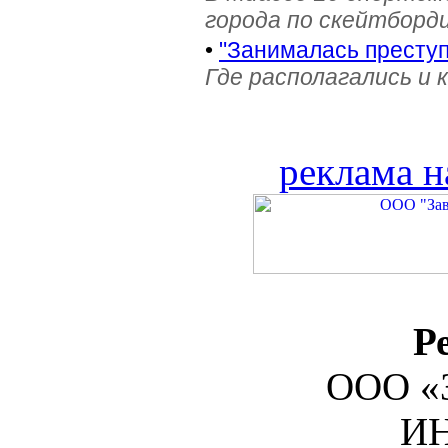
города по скейтборди
•
"Занималась престу
Где располагались и 
реклама н
Р
ООО «З
ИН