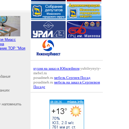
бря Миасс
 на
ание ТОР "Моя
кухня на заказ в Юбилейном
yubileynyiy-
mebel.ru
здания
posadmeb.ru
мебель Сергиев Посад
posadmeb.ru
мебель на заказ в Сергиевом
Посаде
аниях
ы напомнить