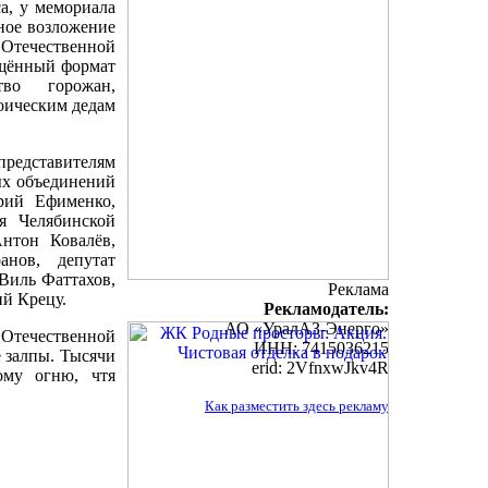
а, у мемориала
ное возложение
 Отечественной
ащённый формат
тво горожан,
оическим дедам
представителям
ых объединений
рий Ефименко,
ия Челябинской
нтон Ковалёв,
анов, депутат
Виль Фаттахов,
Реклама
й Крецу.
Рекламодатель:
АО «УралАЗ-Энерго»
 Отечественной
ИНН: 7415036215
 залпы. Тысячи
erid: 2VfnxwJkv4R
му огню, чтя
Как разместить здесь рекламу