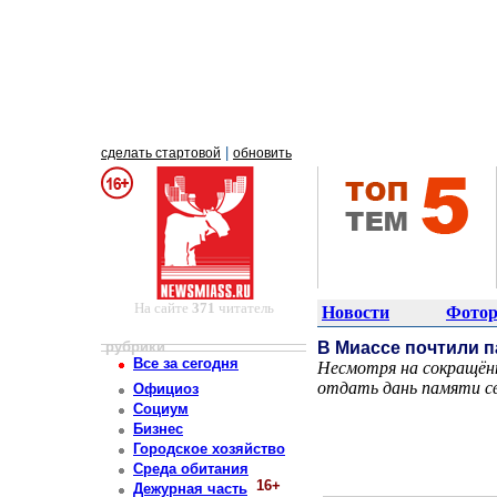
|
сделать стартовой
обновить
На сайте
371
читатель
Новости
Фотор
рубрики
В Миассе почтили 
Все за сегодня
Несмотря на сокращён
отдать дань памяти св
Официоз
Постоянный адрес статьи: http://newsmiass.ru/index.php?news=83354
Социум
Бизнес
Городское хозяйство
Среда обитания
16+
Дежурная часть