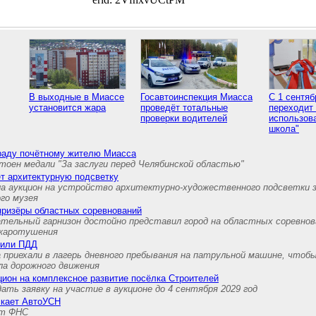
В выходные в Миассе
Госавтоинспекция Миасса
С 1 сентя
установится жара
проведёт тотальные
переходит
проверки водителей
использов
школа"
граду почётному жителю Миасса
тоен медали "За заслуги перед Челябинской областью"
т архитектурную подсветку
а аукцион на устройство архитектурно-художественного подсветки 
ого музея
призёры областных соревнований
ательный гарнизон достойно представил город на областных соревнов
ожаротушения
нили ПДД
 приехали в лагерь дневного пребывания на патрульной машине, чтоб
ла дорожного движения
ион на комплексное развитие посёлка Строителей
ть заявку на участие в аукционе до 4 сентября 2029 год
скает АвтоУСН
ет ФНС