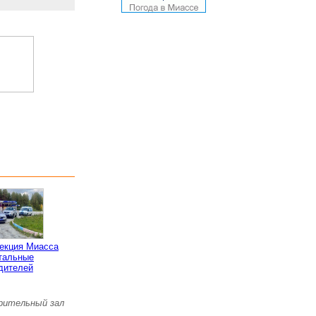
пекция Миасса
тальные
дителей
зрительный зал