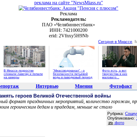
реклама на сайте "NewsMiass.ru"
Реклама
Рекламодатель:
ПАО «Челябинвестбанк»
ИНН: 7421000200
erid: 2Vfnxy5H9Nb
Сегодня в Миассе
, 
В Миассе подростки
"Миассводоканал" - о
Фото есть, а вот
сломали лавочку и попали
безопасности питьевой
творчества в них
на камеры
воды в паводковый период
маловато...
епортаж
Интервью
Мнения
Фотофакт
память героев Великой Отечественной войны
ный формат праздничных мероприятий, количество горожан, п
оим героическим дедам и прадедам, меньше не стало
Агентство новостей "NewsMiass.ru"
Рубрика:
Социу
Опубликовано:
фото