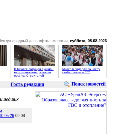
Международный день офтальмологии,
суббота, 08.08.2026
В Миассе запущен аукцион
Миасс в лидерах по числу
на комплексное развитие
стобалльников ЕГЭ
посёлка Строителей
Поиск новостей
Гость редакции
ришедших
м
10.05.26
09:08