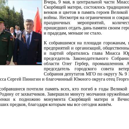
Вчера, 9 мая, в центральной части Миасс
Скорбящей матери, состоялось традицион
венков и цветов в память героев Великой
войны. Несмотря на ограничения и сокр
праздничных мероприятий, количес
пришедших отдать дань памяти своим гер
и прадедам, меньше не стало.
К собравшимся на площади горожанам, 
предприятий и организаций, общественн
и партий обратились глава Миасса Ю
председатель Законодательного Собран
области Олег Гербер, промышленник А
председатель городского совета ветер
Собрания депутатов МГО по округу № 9 
сса Сергей Пинигин и благочинный Южного округа отец Георги
собравшиеся почтили память всех, кто погиб в годы Великой
Родину от захватчиков. Завершили минуту молчания оружейные
венки к подножию монумента Скорбящей матери и Вечно
ших предков, благодаря которым мы все сегодня живём.