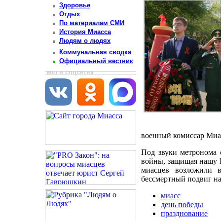
Здоровье
Отдых
По материалам СМИ
История Миасса
Людям о людях
Коммунальная сводка
Официальный вестник
мы в соцсетях
военный комиссар Миа
Под звуки метронома 
войны, защищая нашу 
миасцев возложили 
бессмертный подвиг на
миасс
день победы
празднование