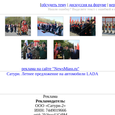
[
обсудить тему
|
дискуссия на форуме
|
вер
Нашли ошибку? Выделите текст с ошибкой и 
реклама на сайте "NewsMiass.ru"
Реклама
Рекламодатель:
ООО «Сатурн-2»
ИНН: 7449019666
erid: 2VfnxvUCtPM