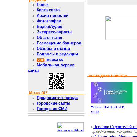
Поиск
Карта сайта
Архив новостей
Фотографии
Видео/Аудио
Экспресс-опросы
Об агентстве
Размещение баннеров
Обзоры и статьи
Вопросы к редакции
index.rss
Мобильная версия
сайта
последние новости
Miass.BIZ
Предприятия города
Городские сайты
Новые выставки и
Городские СМИ
кино
•
Посёлок Строителей о
Праздничный концерт "
•
С 1 сентября Миасс пе