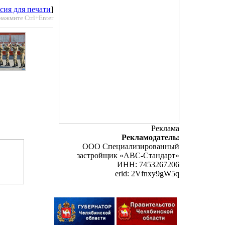
сия для печати
]
нажмите Ctrl+Enter
Реклама
Рекламодатель:
ООО Специализированный
застройщик «АВС-Стандарт»
ИНН: 7453267206
erid: 2Vfnxy9gW5q