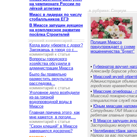
на чемпионате России по
лёгкой атлетике
в рубрике: Социум
Миасс в лидерах по числу
стобалльников ЕГЭ
В Миассе запущен аукцион
на комплексное развитие
посёлка Строителей
лучший комментарий
Полиция Миасса
Когда воду уберете с дорог?
предупреждает о схеме
Заезжаешь в город со с...
мошенничества "Букет"
комментарий к статье
Вопросы городского
хозяйства обсудили в
•
Губернатор вручил на
администрации Миасса
Александр Борисов удос
Было бы правильно
•
Миасский музей обретё
разместить результаты
Администрация объявил
расследова...
городского краеведческ
комментарий к статье
•
Миасские огнеборцы - 
Уголовное дело возбудили
Миасский пожарно-спас
из-за грязной
специалистов служб п
водопроводной воды в
•
Юным миасцам напом
Миассе
Сотрудники ГАИ Миасса
Главная причина этого, как
ребятам главные прави
мне кажется, в погоде....
•
В Миассе запущен аукц
комментарий к статье
Застройщики могут пода
"Сезон клещей" в Миассе
завершился досрочно?
•
Челябинвестбанк запу
Налоги за вас посчита
разделы