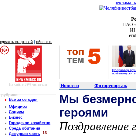
реклама н
Р
ПАО «
ИН
er
|
сделать стартовой
обновить
Губернатор вру
почётному жит
На сайте
394
читателя
Новости
Фоторепортаж
рубрики
Мы безмерн
Все за сегодня
Официоз
героями
Социум
Бизнес
Поздравление 
Городское хозяйство
Среда обитания
16+
Дежурная часть