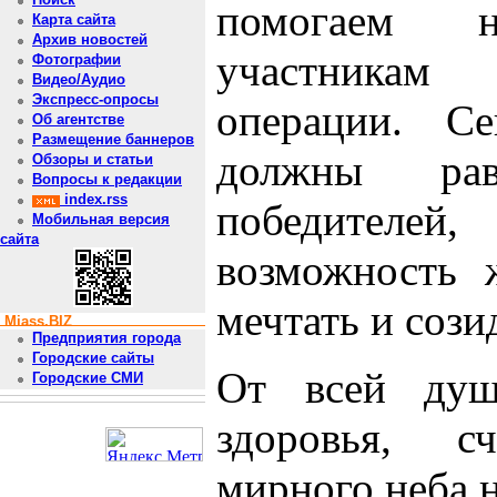
помогаем 
Карта сайта
Архив новостей
участникам
Фотографии
Видео/Аудио
Экспресс-опросы
операции. Се
Об агентстве
Размещение баннеров
должны рав
Обзоры и статьи
Вопросы к редакции
index.rss
победител
Мобильная версия
сайта
возможность ж
мечтать и сози
Miass.BIZ
Предприятия города
Городские сайты
От всей душ
Городские СМИ
здоровья, с
мирного неба н