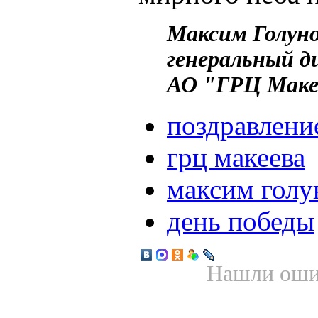
Максим Голуно
генеральный д
АО "ГРЦ Маке
поздравлени
грц макеева
максим голу
день победы
Нашли ошиб