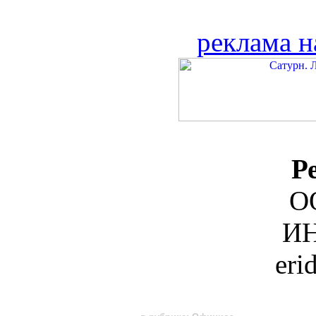
реклама н
Р
О
ИН
eri