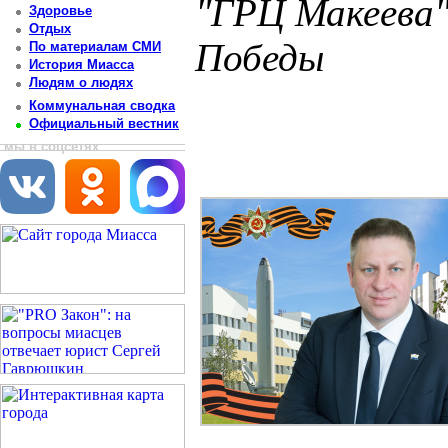
"ГРЦ Макеева"
Здоровье
Отдых
Победы
По материалам СМИ
История Миасса
Людям о людях
Постоянный адрес статьи: http://newsmiass.ru/index.php?news=83351
Коммунальная сводка
Официальный вестник
мы в соцсетях