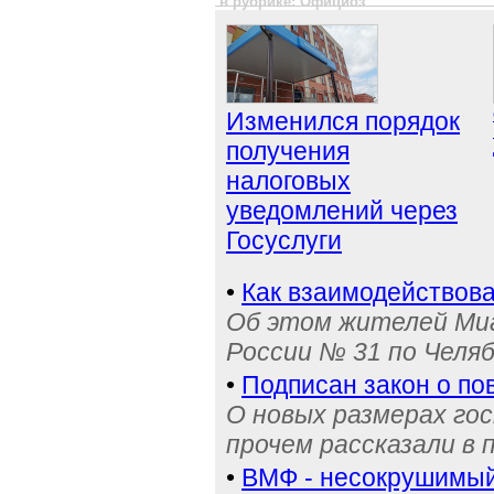
в рубрике: Официоз
Изменился порядок
получения
налоговых
уведомлений через
Госуслуги
•
Как взаимодействова
Об этом жителей Ми
России № 31 по Челя
•
Подписан закон о п
О новых размерах го
прочем рассказали в 
•
ВМФ - несокрушимый 