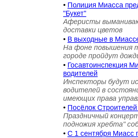
•
Полиция Миасса пре
"Букет"
Аферисты выманивают
доставки цветов
•
В выходные в Миасс
На фоне повышения т
городе пройдут дожд
•
Госавтоинспекция Ми
водителей
Инспекторы будут и
водителей в состояни
имеющих права управ
•
Посёлок Строителей
Праздничный концерт
подножия хребта" со
•
С 1 сентября Миасс 