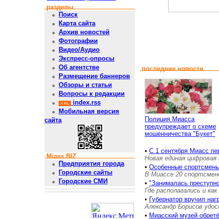
разделы
Поиск
Карта сайта
Архив новостей
Фотографии
Видео/Аудио
Экспресс-опросы
Об агентстве
последние новости
Размещение баннеров
Обзоры и статьи
Вопросы к редакции
index.rss
Мобильная версия
Полиция Миасса
сайта
предупреждает о схеме
мошенничества "Букет"
•
С 1 сентября Миасс пе
Miass.BIZ
Новая единая цифровая 
Предприятия города
•
Особенные спортсмены
Городские сайты
В Миассе 20 спортсмен
Городские СМИ
•
"Занималась преступн
Где располагались и как
•
Губернатор вручил на
Александр Борисов удос
•
Миасский музей обретё