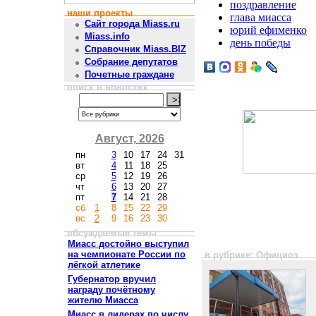
поздравление
наши проекты
глава миасса
Сайт города Miass.ru
юрий ефименко
Miass.info
день победы
Справочник Miass.BIZ
Собрание депутатов
Почетные граждане
поиск в новостях
Август, 2026
пн
3
10
17
24
31
вт
4
11
18
25
ср
5
12
19
26
чт
6
13
20
27
пт
7
14
21
28
сб
1
8
15
22
29
вс
2
9
16
23
30
обсуждаемые темы
Миасс достойно выступил
на чемпионате России по
в рубрике: Официоз
лёгкой атлетике
Губернатор вручил
награду почётному
жителю Миасса
Миасс в лидерах по числу