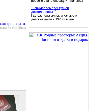
первого этапа операции "Мак-2026"
"Занималась преступной
деятельностью"
Где располагались и как жили
детские дома в 1920-х годах
сия для печати
]
нажмите Ctrl+Enter