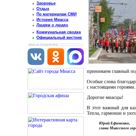
Здоровье
Отдых
По материалам СМИ
История Миасса
Людям о людях
Коммунальная сводка
Официальный вестник
мы в соцсетях
принимаем главный под
Особые слова благодар
с настоящими героями.
Дорогие миасцы!
В этот важный для каж
Тепла, гармонии и уют
Юрий Ефименко,
глава Миасского гор