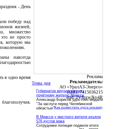
праздник - День
али победу над
лионов жизней,
и, множество
 это не просто
ия, которую мы
 поколениям.
раны навсегда
благодарностью
Реклама
ть в одно время
Рекламодатель:
Темы дня
АО «УралАЗ-Энерго»
Губернатор вручил награду
ИНН: 7415036215
почётному жителю Миасса
erid: 2VfnxwJkv4R
Александр Борисов удостоен медали
 благополучия.
"За заслуги перед Челябинской
Как разместить здесь рекламу
областью"
В Миассе у местного жителя изъяли
576 кустов мака
Сотрудники полиции подвели итоги