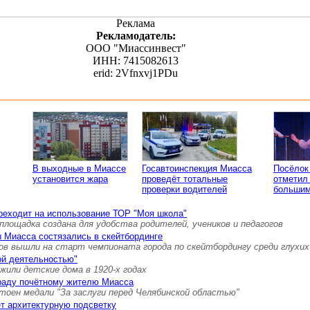
Реклама
Рекламодатель:
ООО "Миассинвест"
ИНН: 7415082613
erid: 2Vfnxvj1PDu
В выходные в Миассе
Госавтоинспекция Миасса
Посёлок
установится жара
проведёт тотальные
отметил
проверки водителей
большим
реходит на использование ТОР "Моя школа"
площадка создана для удобства родителей, учеников и педагогов
 Миасса состязались в скейтбординге
ов вышли на старт чемпионата города по скейтбордингу среди глухих
ой деятельностью"
 жили детские дома в 1920-х годах
граду почётному жителю Миасса
тоен медали "За заслуги перед Челябинской областью"
т архитектурную подсветку