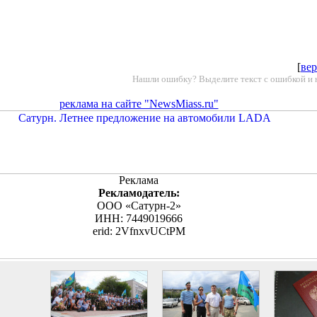
[
вер
Нашли ошибку? Выделите текст с ошибкой и 
реклама на сайте "NewsMiass.ru"
Реклама
Рекламодатель:
ООО «Сатурн-2»
ИНН: 7449019666
erid: 2VfnxvUCtPM