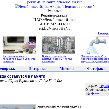
реклама на сайте "NewsMiass.ru"
Реклама
Рекламодатель:
ПАО «Челябинвестбанк»
ИНН: 7421000200
erid: 2Vfnxy5H9Nb
Сегодн
Жительница Миасса
В Миассе подростки
"Миассводоканал" - о
пойдёт под суд за убийство
сломали лавочку и попали
безопасности питьевой
сожителя
на камеры
воды в паводковый пер
епортаж
Интервью
Мнения
Фотофакт
гда останутся в памяти
иасса Юрия Ефименко с Днём Победы
Агентство новостей "NewsMiass.ru"
Рубрика:
Офиц
Опубликовано:
фото
Уважаемые жители округа!