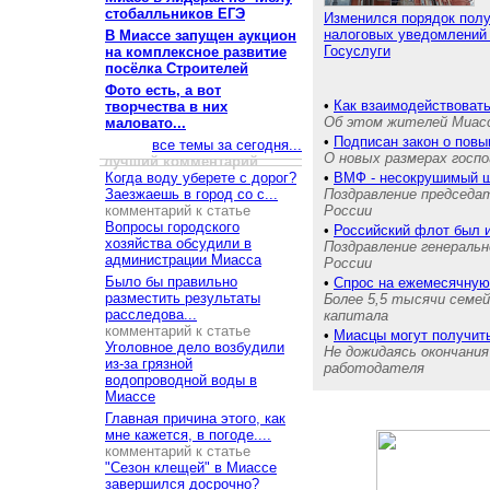
стобалльников ЕГЭ
Изменился порядок пол
налоговых уведомлений
В Миассе запущен аукцион
Госуслуги
на комплексное развитие
посёлка Строителей
Фото есть, а вот
•
Как взаимодействовать
творчества в них
Об этом жителей Миас
маловато...
•
Подписан закон о пов
все темы за сегодня...
О новых размерах госпо
лучший комментарий
Когда воду уберете с дорог?
•
ВМФ - несокрушимый щ
Заезжаешь в город со с...
Поздравление председа
комментарий к статье
России
Вопросы городского
•
Российский флот был 
хозяйства обсудили в
Поздравление генераль
администрации Миасса
России
Было бы правильно
•
Спрос на ежемесячную
разместить результаты
Более 5,5 тысячи семе
расследова...
капитала
комментарий к статье
•
Миасцы могут получит
Уголовное дело возбудили
Не дожидаясь окончания
из-за грязной
работодателя
водопроводной воды в
Миассе
Главная причина этого, как
мне кажется, в погоде....
комментарий к статье
"Сезон клещей" в Миассе
завершился досрочно?