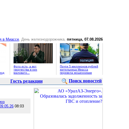
я в Миассе
, День железнодорожника,
пятница, 07.08.2026
Фото есть, а вот
Почти 5 миллионов рублей
творчества в них
жительница Миасса
иод
маловато...
перевела мошенникам
Поиск новостей
Гость редакции
иоз
09.05.26
08:03