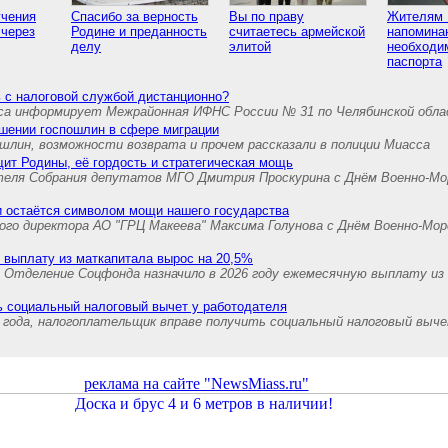
учения
Спасибо за верность
Вы по праву
Жителям 
 через
Родине и преданность
считаетесь армейской
напомина
делу
элитой
необходи
паспорта
 с налоговой службой дистанционно?
са информирует Межрайонная ИФНС России № 31 по Челябинской обл
ышении госпошлин в сфере миграции
шлин, возможности возврата и прочем рассказали в полиции Миасса
ит Родины, её гордость и стратегическая мощь
теля Собрания депутатов МГО Дмитрия Проскурина с Днём Военно-Мо
и остаётся символом мощи нашего государства
ного директора АО "ГРЦ Макеева" Максима Голунова с Днём Военно-Мо
 выплату из маткапитала вырос на 20,5%
й Отделение Соцфонда назначило в 2026 году ежемесячную выплату из
ь социальный налоговый вычет у работодателя
 года, налогоплательщик вправе получить социальный налоговый выч
реклама на сайте "NewsMiass.ru"