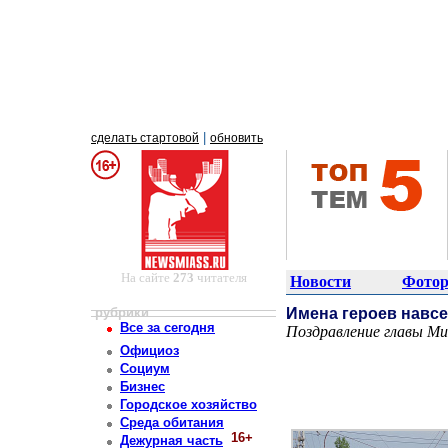
|
сделать стартовой
обновить
На сайте
273
читателя
Новости
Фотор
рубрики
Имена героев навсе
Все за сегодня
Поздравление главы М
Постоянный адрес статьи: http://newsmiass.ru/index.php?news=83349
Официоз
Социум
Бизнес
Городское хозяйство
Среда обитания
16+
Дежурная часть