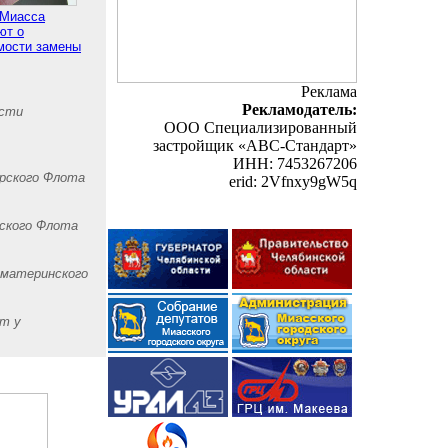
Миасса
ют о
мости замены
Реклама
Рекламодатель:
асти
ООО Специализированный
застройщик «АВС-Стандарт»
ИНН: 7453267206
рского Флота
erid: 2Vfnxy9gW5q
рского Флота
 материнского
ет у