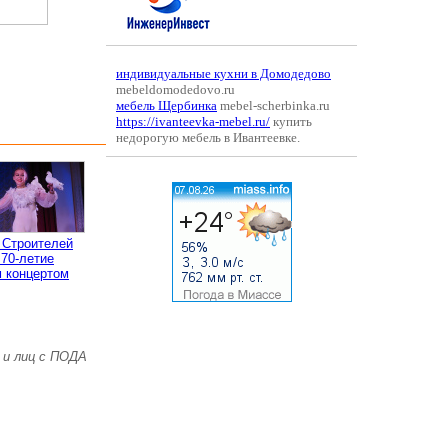
индивидуальные кухни в Домодедово
mebeldomodedovo.ru
мебель Щербинка
mebel-scherbinka.ru
https://ivanteevka-mebel.ru/
купить
недорогую мебель в Ивантеевке.
 Строителей
 70-летие
 концертом
 и лиц с ПОДА