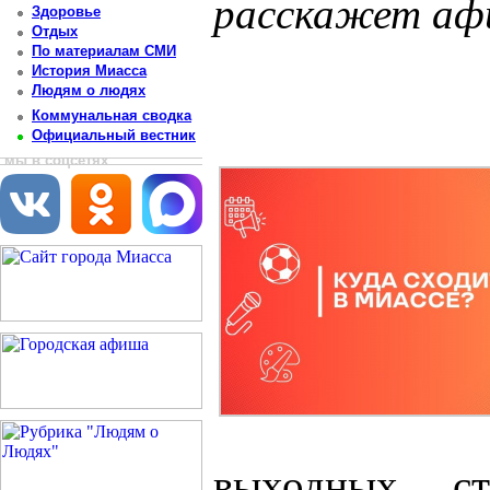
расскажет афи
Здоровье
Отдых
Постоянный адрес статьи: http://newsmiass.ru/index.php?news=83348
По материалам СМИ
История Миасса
Людям о людях
Коммунальная сводка
Официальный вестник
мы в соцсетях
выходных ст