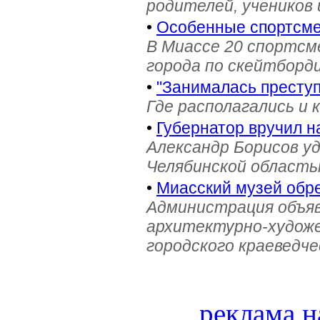
родителей, учеников 
•
Особенные спортсме
В Миассе 20 спортс
города по скейтборди
•
"Занималась престу
Где располагались и 
•
Губернатор вручил н
Александр Борисов уд
Челябинской область
•
Миасский музей обре
Администрация объяв
архитектурно-художе
городского краеведче
реклама н