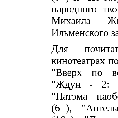
народного тво
Михаила Ж
Ильменского з
Для почита
кинотеатрах п
"Вверх по во
"Ждун - 2: В
"Патэма наоб
(6+), "Ангел