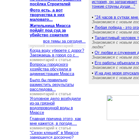
история, он затрагивает
посёлка Строителей
тонкие струны души..."
Фото есть, а вот
творчества в них
•
"24 часов в сутках мне
маловато...
Знакомимся с новым го
Жительница Миасса
•
Любая победа - это ог
пойдёт под суд за
Знакомимся с новым го
убийство сожителя
•
Талантливый человек 
все темы за сегодня...
Знакомимся с новым гос
лучший комментарий
людях"
Когда воду уберете с дорог?
•
От любви и служения 
Заезжаешь в город со с...
Знакомимся с новым го
комментарий к статье
•
Его работы объехали п
Вопросы городского
Знакомимся с новым го
хозяйства обсудили в
•
И на дно моря опускал
администрации Миасса
Знакомимся с новым го
Было бы правильно
разместить результаты
расследова...
комментарий к статье
Уголовное дело возбудили
из-за грязной
водопроводной воды в
Миассе
Главная причина этого, как
мне кажется, в погоде....
комментарий к статье
"Сезон клещей" в Миассе
завершился досрочно?