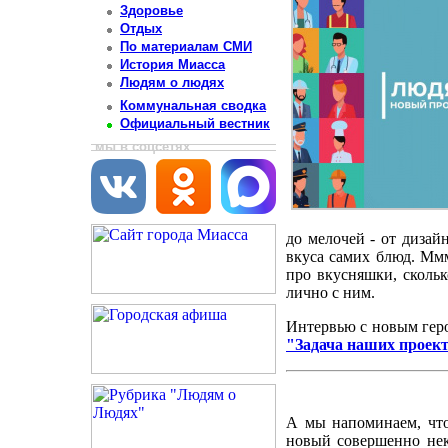
Здоровье
Отдых
По материалам СМИ
История Миасса
Людям о людях
Коммунальная сводка
Официальный вестник
мы в соцсетях
до мелочей - от дизай
вкуса самих блюд. Мм
про вкусняшки, скольк
лично с ним.
Интервью с новым геро
"Задача наших проект
А мы напоминаем, что
новый совершенно нек