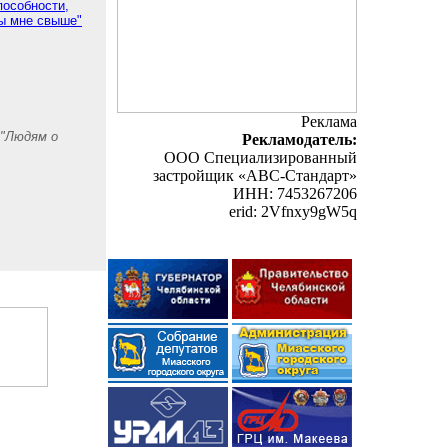
пособности,
ы мне свыше"
Реклама
 "Людям о
Рекламодатель:
ООО Специализированный
застройщик «АВС-Стандарт»
ИНН: 7453267206
erid: 2Vfnxy9gW5q