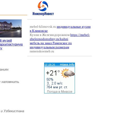
mebel-klimovsk.ru
индивидуальные кухни
в Климовске
Кухни в Железнодорожном
https://mebel-
zheleznodorozhny.ru/kuhni
й музей
мебель на заказ Раменское по
 архитектурную
индивидуальным размерам
ку
ramenskoemeb.ru
аниях
ы напомнить
 и Узбекистана