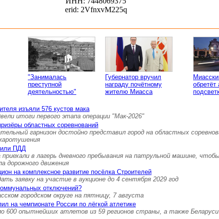
ИНН: 7448069375
erid: 2VfnxvM225q
"Занималась
Губернатор вручил
Миасски
преступной
награду почётному
обретёт
деятельностью"
жителю Миасса
подсвет
ителя изъяли 576 кустов мака
вели итоги первого этапа операции "Мак-2026"
призёры областных соревнований
ательный гарнизон достойно представил город на областных соревнов
ожаротушения
нили ПДД
 приехали в лагерь дневного пребывания на патрульной машине, чтоб
ла дорожного движения
ион на комплексное развитие посёлка Строителей
ть заявку на участие в аукционе до 4 сентября 2029 год
коммунальных отключений?
ском городском округе на пятницу, 7 августа
ил на чемпионате России по лёгкой атлетике
ло 600 опытнейших атлетов из 59 регионов страны, а также Беларуси