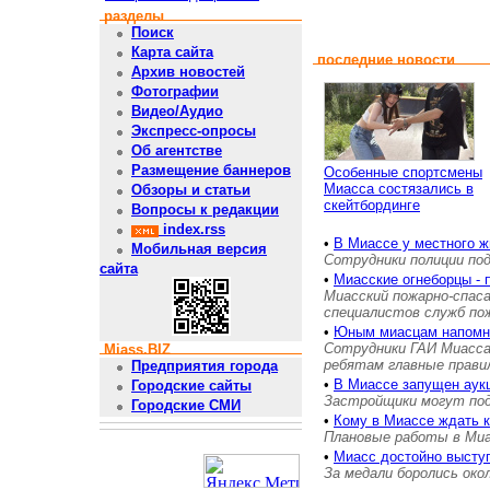
разделы
Поиск
Карта сайта
последние новости
Архив новостей
Фотографии
Видео/Аудио
Экспресс-опросы
Об агентстве
Размещение баннеров
Особенные спортсмены
Миасса состязались в
Обзоры и статьи
скейтбординге
Вопросы к редакции
index.rss
•
В Миассе у местного ж
Мобильная версия
Сотрудники полиции под
сайта
•
Миасские огнеборцы - 
Миасский пожарно-спас
специалистов служб п
•
Юным миасцам напом
Сотрудники ГАИ Миасса
Miass.BIZ
ребятам главные прави
Предприятия города
•
В Миассе запущен аукц
Городские сайты
Застройщики могут пода
Городские СМИ
•
Кому в Миассе ждать 
Плановые работы в Миас
•
Миасс достойно выступ
За медали боролись око