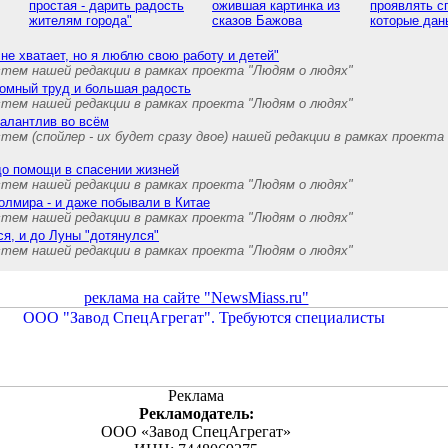
простая - дарить радость
ожившая картинка из
проявлять с
жителям города"
сказов Бажова
которые дан
 не хватает, но я люблю свою работу и детей"
стем нашей редакции в рамках проекта "Людям о людях"
ромный труд и большая радость
стем нашей редакции в рамках проекта "Людям о людях"
талантлив во всём
тем (спойлер - их будет сразу двое) нашей редакции в рамках проекта
до помощи в спасении жизней
стем нашей редакции в рамках проекта "Людям о людях"
олмира - и даже побывали в Китае
стем нашей редакции в рамках проекта "Людям о людях"
ся, и до Луны "дотянулся"
стем нашей редакции в рамках проекта "Людям о людях"
реклама на сайте "NewsMiass.ru"
Реклама
Рекламодатель:
ООО «Завод СпецАгрегат»