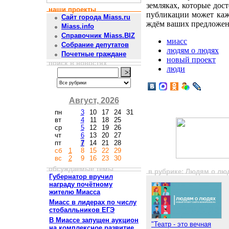
земляках, которые дос
наши проекты
публикации может каж
Сайт города Miass.ru
ждём ваших предложен
Miass.info
Справочник Miass.BIZ
миасс
Собрание депутатов
людям о людях
Почетные граждане
новый проект
поиск в новостях
люди
Август, 2026
пн
3
10
17
24
31
вт
4
11
18
25
ср
5
12
19
26
чт
6
13
20
27
пт
7
14
21
28
сб
1
8
15
22
29
вс
2
9
16
23
30
обсуждаемые темы
в рубрике: Людям о лю
Губернатор вручил
награду почётному
жителю Миасса
Миасс в лидерах по числу
стобалльников ЕГЭ
В Миассе запущен аукцион
"Театр - это вечная
на комплексное развитие