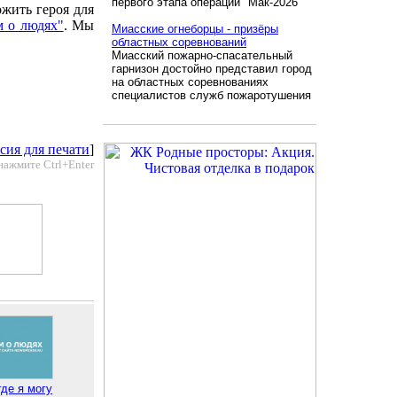
первого этапа операции "Мак-2026"
ожить героя для
 о людях"
. Мы
Миасские огнеборцы - призёры
областных соревнований
Миасский пожарно-спасательный
гарнизон достойно представил город
на областных соревнованиях
специалистов служб пожаротушения
сия для печати
]
нажмите Ctrl+Enter
где я могу