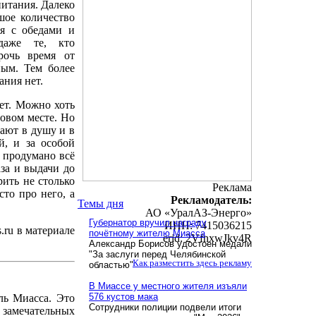
питания. Далеко
шое количество
ся с обедами и
даже те, кто
рочь время от
ным. Тем более
ания нет.
ет. Можно хоть
новом месте. Но
дают в душу и в
й, и за особой
, продумано всё
аза и выдачи до
ить не столько
Реклама
сто про него, а
Рекламодатель:
Темы дня
АО «УралАЗ-Энерго»
Губернатор вручил награду
ИНН: 7415036215
.ru в материале
почётному жителю Миасса
erid: 2VfnxwJkv4R
Александр Борисов удостоен медали
"За заслуги перед Челябинской
Как разместить здесь рекламу
областью"
В Миассе у местного жителя изъяли
576 кустов мака
ль Миасса. Это
Сотрудники полиции подвели итоги
 замечательных