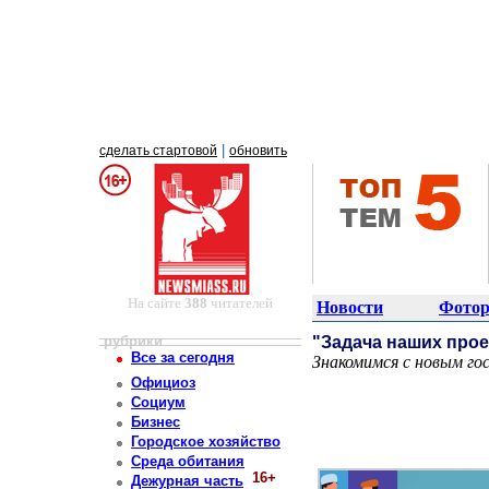
|
сделать стартовой
обновить
На сайте
388
читателей
Новости
Фотор
рубрики
"Задача наших прое
Все за сегодня
Знакомимся с новым го
Постоянный адрес статьи: http://newsmiass.ru/index.php?news=83336
Официоз
Социум
Бизнес
Городское хозяйство
Среда обитания
16+
Дежурная часть