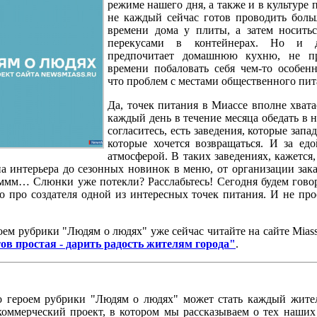
режиме нашего дня, а также и в культуре 
не каждый сейчас готов проводить боль
времени дома у плиты, а затем носить
перекусами в контейнерах. Но и 
предпочитает домашнюю кухню, не п
времени побаловать себя чем-то особен
что проблем с местами общественного пит
Да, точек питания в Миассе вполне хвата
каждый день в течение месяца обедать в 
согласитесь, есть заведения, которые запа
которые хочется возвращаться. И за едо
атмосферой. В таких заведениях, кажется
на интерьера до сезонных новинок в меню, от организации зак
ммм… Слюнки уже потекли? Расслабьтесь! Сегодня будем говор
о про создателя одной из интересных точек питания. И не про
ем рубрики "Людям о людях" уже сейчас читайте на сайте Miass
ов простая - дарить радость жителям города"
.
 героем рубрики "Людям о людях" может стать каждый жите
оммерческий проект, в котором мы рассказываем о тех наших