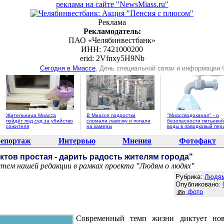
реклама на сайте "NewsMiass.ru"
Реклама
Рекламодатель:
ПАО «Челябинвестбанк»
ИНН: 7421000200
erid: 2Vfnxy5H9Nb
Сегодня в Миассе
, День специальной связи и информации
Жительница Миасса
В Миассе подростки
"Миассводоканал" - о
пойдёт под суд за убийство
сломали лавочку и попали
безопасности питьевой
сожителя
на камеры
воды в паводковый пер
епортаж
Интервью
Мнения
Фотофакт
ктов простая - дарить радость жителям города"
стем нашей редакции в рамках проекта "Людям о людях"
Агентство новостей "NewsMiass.ru"
Рубрика:
Людям
Опубликовано:
фото
Современный темп жизни диктует но