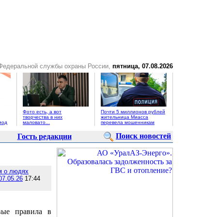
 Федеральной службы охраны России,
пятница, 07.08.2026
Фото есть, а вот
Почти 5 миллионов рублей
творчества в них
жительница Миасса
иод
маловато...
перевела мошенникам
Поиск новостей
Гость редакции
 о людях
07.05.26
17:44
вые правила в