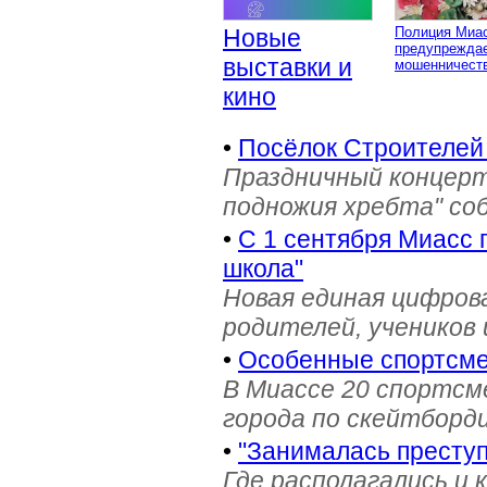
Новые
Полиция Миа
предупреждае
выставки и
мошенничеств
кино
•
Посёлок Строителей
Праздничный концерт
подножия хребта" со
•
С 1 сентября Миасс 
школа"
Новая единая цифров
родителей, учеников 
•
Особенные спортсме
В Миассе 20 спортс
города по скейтборди
•
"Занималась престу
Где располагались и 