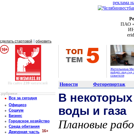
реклама н
Р
ПАО «
ИН
er
|
сделать стартовой
обновить
Жительница Ми
пойдёт под суд 
сожителя
На сайте
239
читателей
Новости
Фоторепортаж
рубрики
В некоторых
Все за сегодня
Официоз
воды и газа
Социум
Бизнес
Плановые рабо
Городское хозяйство
Среда обитания
16+
Дежурная часть