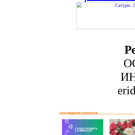
Р
О
ИН
eri
последние новости