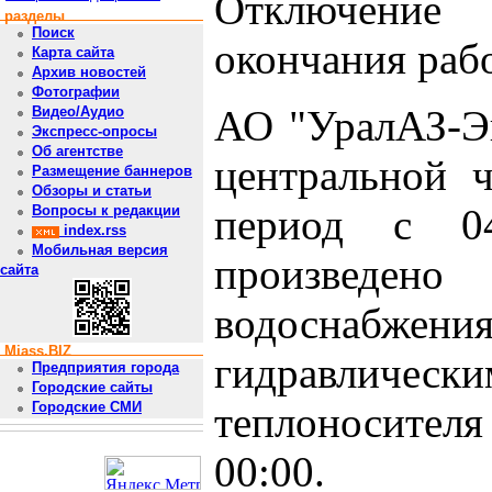
Отключение
разделы
Поиск
окончания рабо
Карта сайта
Архив новостей
Фотографии
АО "УралАЗ-Эн
Видео/Аудио
Экспресс-опросы
Об агентстве
центральной ч
Размещение баннеров
Обзоры и статьи
период с 04
Вопросы к редакции
index.rss
Мобильная версия
произведен
сайта
водоснабжен
Miass.BIZ
гидравлическ
Предприятия города
Городские сайты
теплоносителя
Городские СМИ
00:00.