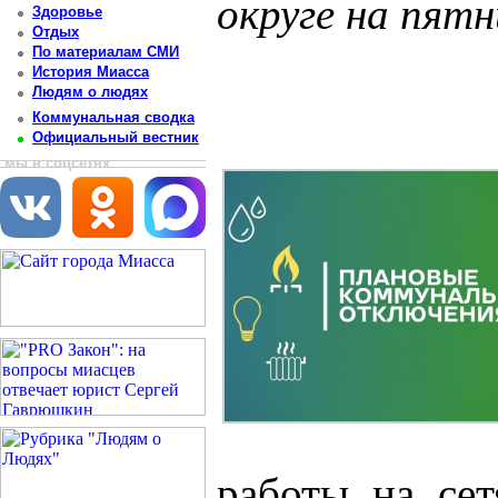
округе на пятн
Здоровье
Отдых
Постоянный адрес статьи: http://newsmiass.ru/index.php?news=83335
По материалам СМИ
История Миасса
Людям о людях
Коммунальная сводка
Официальный вестник
мы в соцсетях
работы на сет