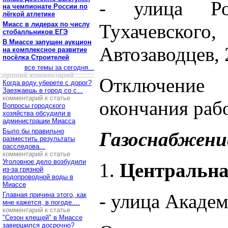
- улица Ро
на чемпионате России по
лёгкой атлетике
Миасс в лидерах по числу
Тухачевск
стобалльников ЕГЭ
В Миассе запущен аукцион
Автозаводцев, 
на комплексное развитие
посёлка Строителей
все темы за сегодня...
лучший комментарий
Отключение
Когда воду уберете с дорог?
Заезжаешь в город со с...
комментарий к статье
окончания рабо
Вопросы городского
хозяйства обсудили в
администрации Миасса
Было бы правильно
Газоснабжени
разместить результаты
расследова...
комментарий к статье
Уголовное дело возбудили
1.
Центральна
из-за грязной
водопроводной воды в
Миассе
- улица Академ
Главная причина этого, как
мне кажется, в погоде....
комментарий к статье
"Сезон клещей" в Миассе
завершился досрочно?