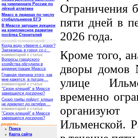
на чемпионате России по
Ограничения б
лёгкой атлетике
Миасс в лидерах по числу
пяти дней в п
стобалльников ЕГЭ
В Миассе запущен аукцион
на комплексное развитие
2026 года.
посёлка Строителей
лучший комментарий
Когда воду уберете с дорог?
Заезжаешь в город со с...
Кроме того, а
комментарий к статье
Вопросы городского
хозяйства обсудили в
дворы домов 
администрации Миасса
Главная причина этого, как
улице Ильм
мне кажется, в погоде....
комментарий к статье
"Сезон клещей" в Миассе
временно огра
завершился досрочно?
Скоро грибы пойдут, клещи
не дремлют до октября....
организую
комментарий к статье
"Сезон клещей" в Миассе
завершился досрочно?
Ильменской. Р
разделы
Поиск
Карта сайта