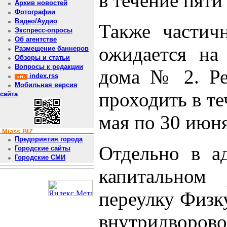
в течение пяти
Архив новостей
Фотографии
Видео/Аудио
Также частич
Экспресс-опросы
Об агентстве
ожидается на
Размещение баннеров
Обзоры и статьи
Вопросы к редакции
дома № 2. Ре
index.rss
Мобильная версия
проходить в те
сайта
мая по 30 июня
Miass.BIZ
Предприятия города
Отдельно в а
Городские сайты
Городские СМИ
капитальном 
переулку Физку
внутридворов