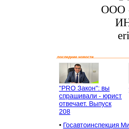
ООО 
ИН
er
последние новости
"PRO Закон": вы
спрашивали - юрист
отвечает. Выпуск
208
•
Госавтоинспекция Ми