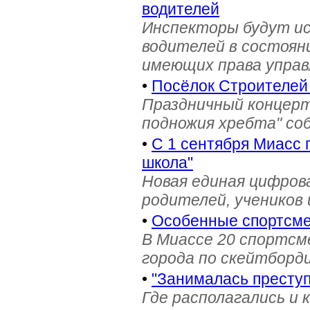
водителей
Инспекторы будут и
водителей в состояни
имеющих права управ
•
Посёлок Строителей
Праздничный концерт
подножия хребта" со
•
С 1 сентября Миасс 
школа"
Новая единая цифров
родителей, учеников 
•
Особенные спортсме
В Миассе 20 спортс
города по скейтборди
•
"Занималась престу
Где располагались и 