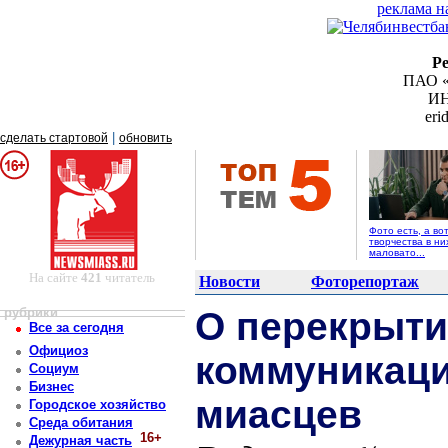
реклама н
Р
ПАО «
ИН
er
|
сделать стартовой
обновить
Фото есть, а во
творчества в ни
маловато...
На сайте
421
читатель
Новости
Фоторепортаж
рубрики
О перекрыти
Все за сегодня
Официоз
коммуникац
Социум
Бизнес
миасцев
Городское хозяйство
Среда обитания
16+
Дежурная часть