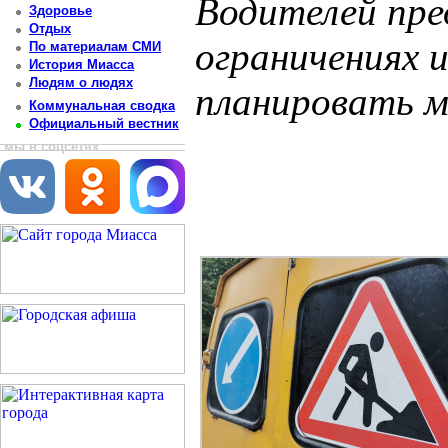
Водителей пре
Здоровье
Отдых
ограничениях 
По материалам СМИ
История Миасса
Людям о людях
планировать м
Коммунальная сводка
Официальный вестник
Постоянный адрес статьи: http://newsmiass.ru/index.php?news=83333
мы в соцсетях