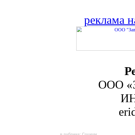
реклама н
Р
ООО «З
ИН
er
в рубрике: Социум