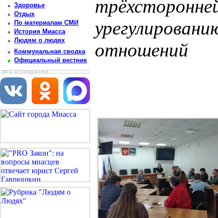
трёхсторонней
Здоровье
Отдых
урегулировани
По материалам СМИ
История Миасса
Людям о людях
отношений
Коммунальная сводка
Официальный вестник
Постоянный адрес статьи: http://newsmiass.ru/index.php?news=83177
мы в соцсетях