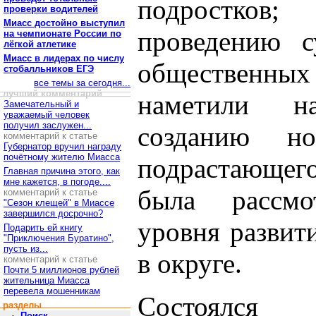
подростков
проверки водителей
Миасс достойно выступил
проведению с
на чемпионате России по
лёгкой атлетике
Миасс в лидерах по числу
общественных 
стобалльников ЕГЭ
все темы за сегодня...
лучший комментарий
наметили н
Замечательный и
уважаемый человек
получил заслужен...
созданию н
комментарий к статье
Губернатор вручил награду
почётному жителю Миасса
подрастающег
Главная причина этого, как
мне кажется, в погоде....
была рассмо
комментарий к статье
"Сезон клещей" в Миассе
завершился досрочно?
уровня развит
Подарить ей книгу
"Приключения Буратино",
пусть из...
в округе.
комментарий к статье
Почти 5 миллионов рублей
жительница Миасса
перевела мошенникам
Состоялся 
разделы
Поиск