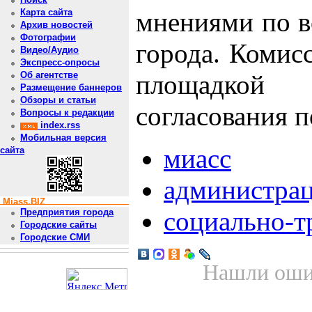
мнениями по в
Карта сайта
Архив новостей
Фотографии
города. Комис
Видео/Аудио
Экспресс-опросы
площадкой
Об агентстве
Размещение баннеров
Обзоры и статьи
согласования п
Вопросы к редакции
index.rss
Мобильная версия
миасс
сайта
администра
Miass.BIZ
социально-т
Предприятия города
Городские сайты
Городские СМИ
Нашли ошиб