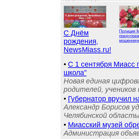
С Днём
Полиция 
предупреж
рождения,
мошенниче
NewsMiass.ru!
•
С 1 сентября Миасс 
школа"
Новая единая цифров
родителей, учеников 
•
Губернатор вручил н
Александр Борисов уд
Челябинской область
•
Миасский музей обре
Администрация объяв