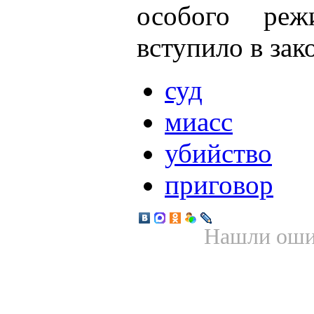
особого ре
вступило в зак
суд
миасс
убийство
приговор
Нашли ошиб