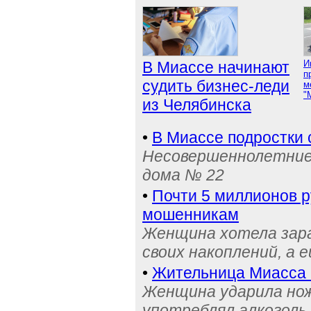
В Миассе начинают
И
п
судить бизнес-леди
м
"
из Челябинска
•
В Миассе подростки 
Несовершеннолетние 
дома № 22
•
Почти 5 миллионов 
мошенникам
Женщина хотела зара
своих накоплений, а 
•
Жительница Миасса п
Женщина ударила нож
употреблял алкоголь 