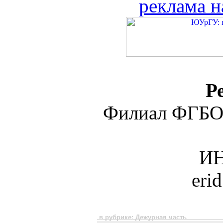
реклама н
Р
Филиал ФГБО
ИН
eri
в рубрике: Дежурная часть