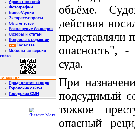
Архив новостей
объёме. Судо
Фотографии
Видео/Аудио
Экспресс-опросы
действия носи
Об агентстве
Размещение баннеров
представляли
Обзоры и статьи
Вопросы к редакции
index.rss
опасность", -
Мобильная версия
сайта
суда.
При назначени
Miass.BIZ
Предприятия города
Городские сайты
подсудимый с
Городские СМИ
тяжкое прес
опасный реци