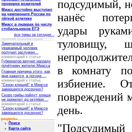
подсудимый, н
проверки водителей
Миасс достойно выступил
нанёс потер
на чемпионате России по
лёгкой атлетике
Миасс в лидерах по числу
удары рукам
стобалльников ЕГЭ
все темы за сегодня...
лучший комментарий
туловищу, 
Замечательный и
уважаемый человек
получил заслужен...
непродолжител
комментарий к статье
Губернатор вручил награду
почётному жителю Миасса
в комнату по
Главная причина этого, как
мне кажется, в погоде....
избиение. О
комментарий к статье
"Сезон клещей" в Миассе
завершился досрочно?
повреждений м
Скоро грибы пойдут, клещи
не дремлют до октября....
комментарий к статье
день.
"Сезон клещей" в Миассе
завершился досрочно?
разделы
Поиск
"Подсудимый
Карта сайта