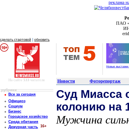
реклама н
Р
ПАО «
ИН
er
|
сделать стартовой
обновить
Новые выставки
На сайте
533
читателя
Новости
Фоторепортаж
рубрики
Суд Миасса 
Все за сегодня
Официоз
колонию на 1
Социум
Бизнес
Мужчина сильн
Городское хозяйство
Среда обитания
16+
Дежурная часть