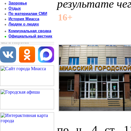
результате че
Здоровье
Отдых
Постоянный адрес статьи: http://newsmiass.ru/index.php?news=82606
По материалам СМИ
16+
История Миасса
Людям о людях
Коммунальная сводка
Официальный вестник
мы в соцсетях
по ч. 4 ст. 