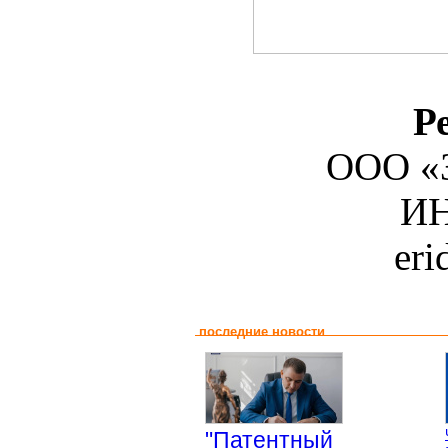
Р
ООО «З
ИН
er
последние новости
"Патентный