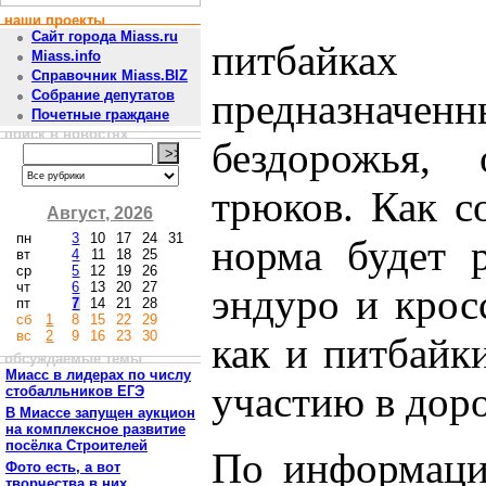
наши проекты
Сайт города Miass.ru
питбайках
Miass.info
Справочник Miass.BIZ
предназначе
Собрание депутатов
Почетные граждане
поиск в новостях
бездорожья,
трюков. Как 
Август, 2026
пн
3
10
17
24
31
норма будет р
вт
4
11
18
25
ср
5
12
19
26
чт
6
13
20
27
эндуро и крос
пт
7
14
21
28
сб
1
8
15
22
29
вс
2
9
16
23
30
как и питбайк
обсуждаемые темы
Миасс в лидерах по числу
участию в дор
стобалльников ЕГЭ
В Миассе запущен аукцион
на комплексное развитие
посёлка Строителей
По информаци
Фото есть, а вот
творчества в них