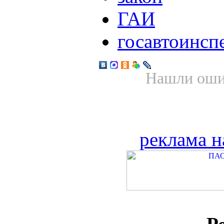
ГАИ
госавтоинсп
Нашли ошиб
реклама н