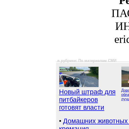
Р
ПА
ИН
er
в рубрике: По материалам СМИ
Новый штраф для
Дор
обла
питбайкеров
луч
готовят власти
•
Домашних животных з
кремация