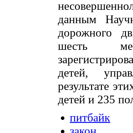
несовершенн
данным Научн
дорожного д
шесть ме
зарегистриров
детей, упра
результате эт
детей и 235 п
питбайк
закон