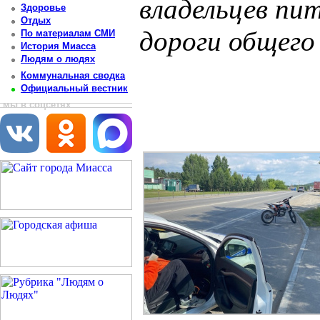
владельцев пи
Здоровье
Отдых
дороги общего
По материалам СМИ
История Миасса
Людям о людях
Постоянный адрес статьи: http://newsmiass.ru/index.php?news=80834
Коммунальная сводка
Официальный вестник
мы в соцсетях