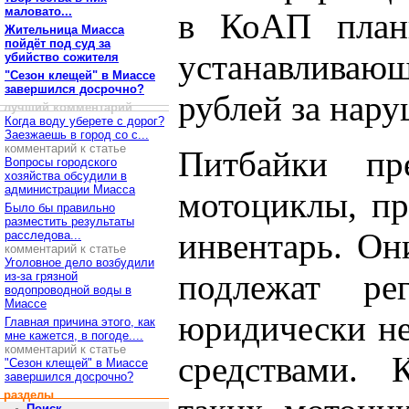
маловато...
в КоАП плани
Жительница Миасса
пойдёт под суд за
устанавлива
убийство сожителя
"Сезон клещей" в Миассе
завершился досрочно?
рублей за нару
лучший комментарий
Когда воду уберете с дорог?
Заезжаешь в город со с...
комментарий к статье
Питбайки пр
Вопросы городского
хозяйства обсудили в
администрации Миасса
мотоциклы, пр
Было бы правильно
разместить результаты
инвентарь. Он
расследова...
комментарий к статье
Уголовное дело возбудили
подлежат р
из-за грязной
водопроводной воды в
Миассе
юридически не
Главная причина этого, как
мне кажется, в погоде....
комментарий к статье
средствами. 
"Сезон клещей" в Миассе
завершился досрочно?
разделы
Поиск