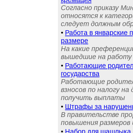
Согласно приказу Ми
относятся к категор
следует должным об
•
Работа в январские 
размере
На какие преференци
вышедшие на работу 
•
Работающие родители
государства
Работающие родител
взносов по налогу на
получить выплаты
•
Штрафы за нарушени
В правительстве пр
повышения размеров
•
Набор для шашлыка з