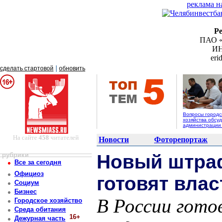
реклама н
Р
ПАО «
ИН
er
|
сделать стартовой
обновить
Вопросы городс
хозяйства обсуд
администрации
На сайте
458
читателей
Новости
Фоторепортаж
рубрики
Новый штра
Все за сегодня
Официоз
готовят влас
Социум
Бизнес
В России гот
Городское хозяйство
Среда обитания
16+
Дежурная часть