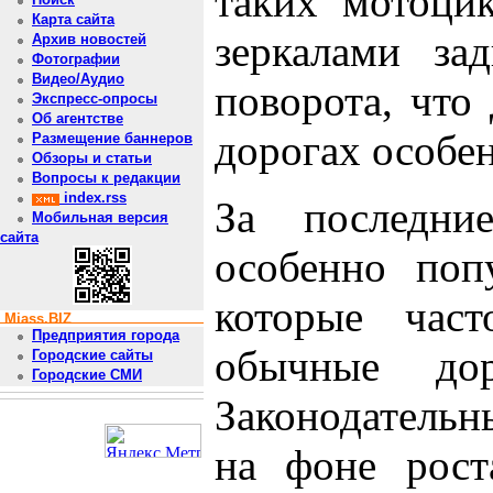
таких мотоци
Карта сайта
зеркалами за
Архив новостей
Фотографии
Видео/Аудио
поворота, что
Экспресс-опросы
Об агентстве
дорогах особе
Размещение баннеров
Обзоры и статьи
Вопросы к редакции
index.rss
За последни
Мобильная версия
сайта
особенно поп
которые час
Miass.BIZ
Предприятия города
обычные дор
Городские сайты
Городские СМИ
Законодательн
на фоне рост