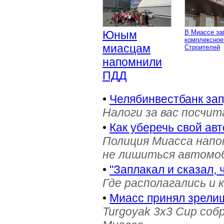
Юным
В Миассе за
комплексное
миасцам
Строителей
напомнили
ПДД
•
Челябинвестбанк за
Налоги за вас посчи
•
Как уберечь свой ав
Полиция Миасса напо
не лишиться автомоб
•
"Заплакал и сказал, 
Где располагались и 
•
Миасс принял зрели
Turgoyak 3x3 Cup соб