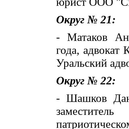
юрист ООО "С
Округ № 21:
- Матаков Ан
года, адвокат
Уральский адво
Округ № 22:
- Шашков Дан
заместит
патриотическ