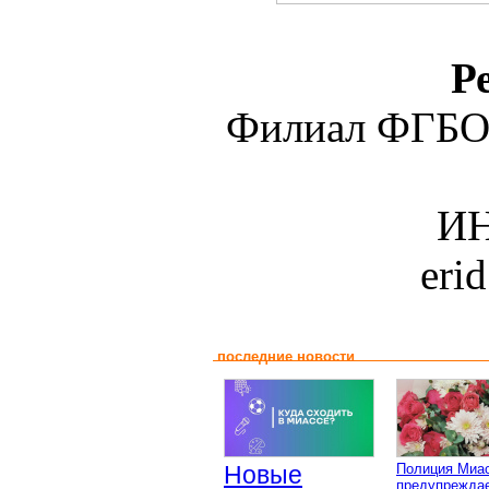
Р
Филиал ФГБО
ИН
eri
последние новости
Новые
Полиция Миа
предупреждае