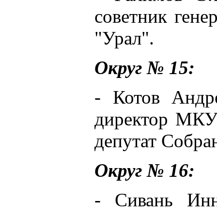
советник гене
"Урал".
Округ № 15:
- Котов Андр
директор МК
депутат Собра
Округ № 16:
- Сивань Инн