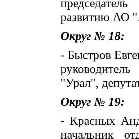
председател
развитию АО "
Округ № 18:
- Быстров Евге
руководител
"Урал", депут
Округ № 19:
- Красных Анд
начальник от