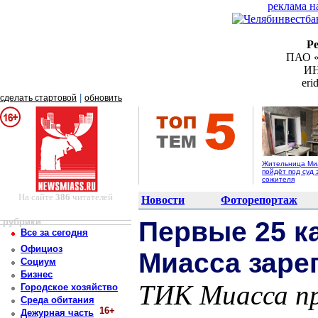
реклама н
Р
ПАО «
ИН
er
|
сделать стартовой
обновить
Жительница Ми
пойдёт под суд 
сожителя
На сайте
386
читателей
Новости
Фоторепортаж
рубрики
Первые 25 к
Все за сегодня
Официоз
Миасса заре
Социум
Бизнес
ТИК Миасса пр
Городское хозяйство
Среда обитания
16+
Дежурная часть