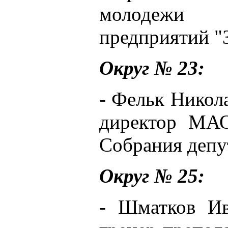
молодежи 
предприятий "З
Округ № 23:
- Фельк Никола
директор МА
Собрания депу
Округ № 25:
- Шматков Ив