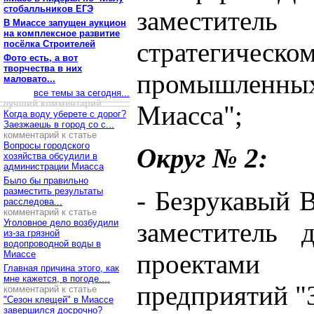
стобалльников ЕГЭ
заместит
В Миассе запущен аукцион
на комплексное развитие
стратегиче
посёлка Строителей
Фото есть, а вот
творчества в них
промышленных 
маловато...
все темы за сегодня...
лучший комментарий
Миасса";
Когда воду уберете с дорог?
Заезжаешь в город со с...
комментарий к статье
Вопросы городского
Округ № 2:
хозяйства обсудили в
администрации Миасса
Было бы правильно
разместить результаты
- Безрукавый В
расследова...
комментарий к статье
Уголовное дело возбудили
заместитель 
из-за грязной
водопроводной воды в
Миассе
проектами
Главная причина этого, как
мне кажется, в погоде....
предприятий "З
комментарий к статье
"Сезон клещей" в Миассе
завершился досрочно?