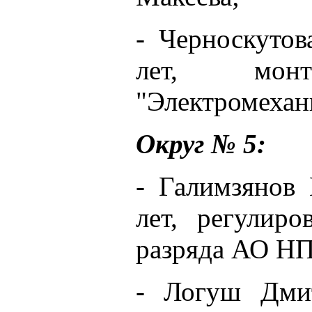
- Черноскутов
лет, мо
"Электромехан
Округ № 5:
- Галимзянов
лет, регулир
разряда АО НП
- Логуш Дмит