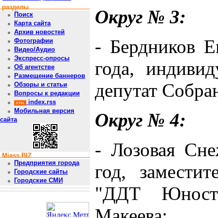
разделы
Округ № 3:
Поиск
Карта сайта
Архив новостей
- Бердников Е
Фотографии
Видео/Аудио
Экспресс-опросы
года, индивид
Об агентстве
Размещение баннеров
депутат Собра
Обзоры и статьи
Вопросы к редакции
index.rss
Мобильная версия
Округ № 4:
сайта
- Лозовая Сне
Miass.BIZ
Предприятия города
год, замести
Городские сайты
Городские СМИ
"ДДТ Юност
Макеева;