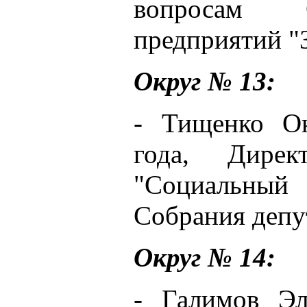
вопросам 
предприятий "З
Округ № 13:
- Тищенко Ок
года, Дир
"Социальны
Собрания депу
Округ № 14:
- Галимов Эл