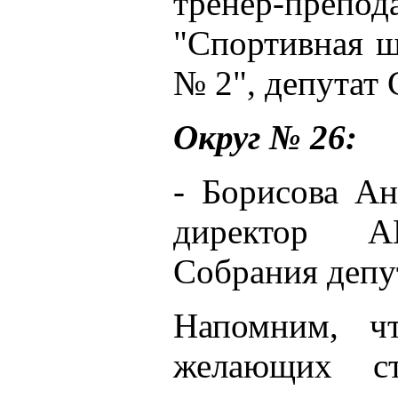
тренер-пр
"Спортивная ш
№ 2", депутат
Округ № 26:
- Борисова Ан
директор А
Собрания депу
Напомним, ч
желающих ст