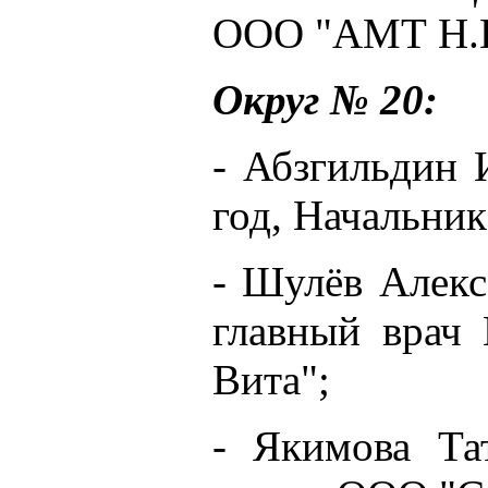
ООО "АМТ Н.В
Округ № 20:
- Абзгильдин 
год, Начальни
- Шулёв Алекс
главный врач 
Вита";
- Якимова Тат