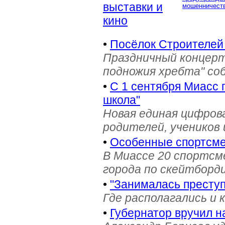
выставки и
мошенничеств
кино
•
Посёлок Строителей
Праздничный концерт
подножия хребта" со
•
С 1 сентября Миасс 
школа"
Новая единая цифров
родителей, учеников 
•
Особенные спортсме
В Миассе 20 спортс
города по скейтборди
•
"Занималась престу
Где располагались и 
•
Губернатор вручил н