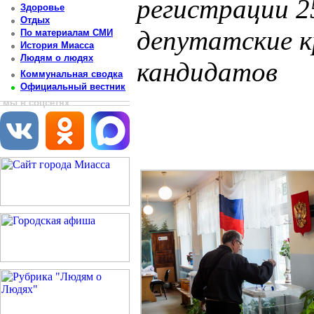
регистрации 2
Здоровье
Отдых
депутатские к
По материалам СМИ
История Миасса
Людям о людях
кандидатов
Коммунальная сводка
Официальный вестник
Постоянный адрес статьи: http://newsmiass.ru/index.php?news=80732
мы в соцсетях