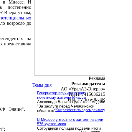
а в Миассе. И
ов постепенно
ё? Вчера утром,
потенциальных
сло возросло до
тендентах на
х предоставила
Реклама
Рекламодатель:
Темы дня
АО «УралАЗ-Энерго»
Губернатор вручил награду
ИНН: 7415036215
почётному жителю Миасса
erid: 2VfnxwJkv4R
Александр Борисов удостоен медали
"За заслуги перед Челябинской
ПКФ "Элвин".
Как разместить здесь рекламу
областью"
В Миассе у местного жителя изъяли
576 кустов мака
Сотрудники полиции подвели итоги
л";