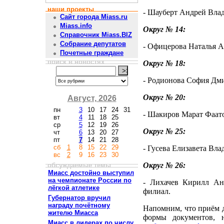
наши проекты
- Шауберт Андрей Влади
Сайт города Miass.ru
Miass.info
Округ № 14:
Справочник Miass.BIZ
Собрание депутатов
- Офицерова Наталья Ан
Почетные граждане
поиск в новостях
Округ № 18:
- Родионова София Дмит
Округ № 20:
Август, 2026
пн
3
10
17
24
31
- Шакиров Марат Фаато
вт
4
11
18
25
ср
5
12
19
26
Округ № 25:
чт
6
13
20
27
пт
7
14
21
28
сб
1
8
15
22
29
- Гусева Елизавета Вла
вс
2
9
16
23
30
Округ № 26:
обсуждаемые темы
Миасс достойно выступил
на чемпионате России по
- Лихачев Кирилл Ан
лёгкой атлетике
филиал.
Губернатор вручил
награду почётному
Напомним, что приём 
жителю Миасса
формы документов, 
Миасс в лидерах по числу