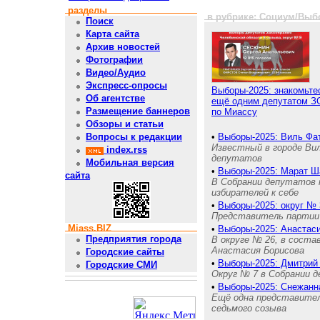
разделы
в рубрике: Социум/Выб
Поиск
Карта сайта
Архив новостей
Фотографии
Видео/Аудио
Экспресс-опросы
Выборы-2025: знакомьте
Об агентстве
ещё одним депутатом З
Размещение баннеров
по Миассу
Обзоры и статьи
•
Выборы-2025: Виль Фат
Вопросы к редакции
Известный в городе Ви
index.rss
депутатов
Мобильная версия
•
Выборы-2025: Марат Ша
сайта
В Собрании депутатов н
избирателей к себе
•
Выборы-2025: округ № 
Представитель партии 
Miass.BIZ
•
Выборы-2025: Анастас
Предприятия города
В округе № 26, в соста
Анастасия Борисова
Городские сайты
•
Выборы-2025: Дмитрий 
Городские СМИ
Округ № 7 в Собрании 
•
Выборы-2025: Снежанна
Ещё одна представител
седьмого созыва