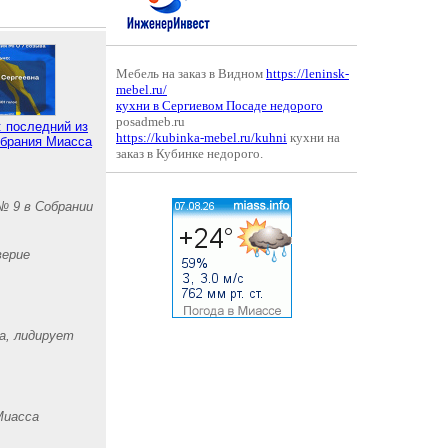
Мебель на заказ в Видном
https://leninsk-
mebel.ru/
кухни в Сергиевом Посаде недорого
posadmeb.ru
 последний из
https://kubinka-mebel.ru/kuhni
кухни на
обрания Миасса
заказ в Кубинке недорого.
№ 9 в Собрании
верие
а, лидирует
Миасса