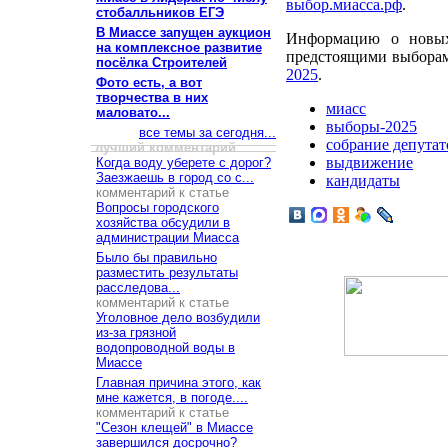
выбор.миасса.рф
.
стобалльников ЕГЭ
В Миассе запущен аукцион
Информацию о новых 
на комплексное развитие
предстоящими выборам
посёлка Строителей
2025
.
Фото есть, а вот
творчества в них
миасс
маловато...
выборы-2025
все темы за сегодня...
собрание депутат
лучший комментарий
выдвижение
Когда воду уберете с дорог?
Заезжаешь в город со с...
кандидаты
комментарий к статье
Вопросы городского
хозяйства обсудили в
администрации Миасса
Было бы правильно
разместить результаты
расследова...
комментарий к статье
Уголовное дело возбудили
из-за грязной
водопроводной воды в
Миассе
Главная причина этого, как
мне кажется, в погоде....
комментарий к статье
"Сезон клещей" в Миассе
завершился досрочно?