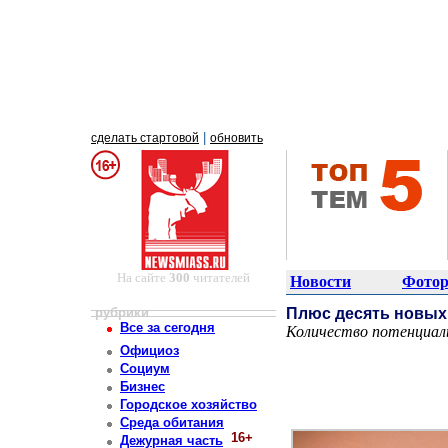
|
сделать стартовой
обновить
На сайте
300
читателей
Новости
Фотор
рубрики
Плюс десять новых 
Все за сегодня
Количество потенциал
Постоянный адрес статьи: http://newsmiass.ru/index.php?news=80638
Официоз
Социум
Бизнес
Городское хозяйство
Среда обитания
16+
Дежурная часть