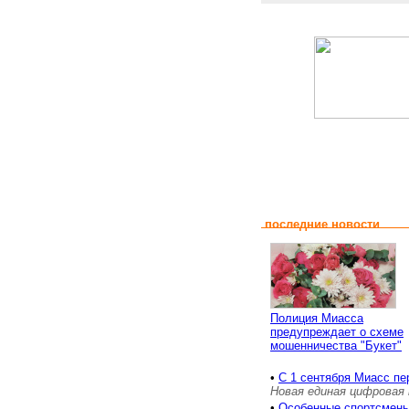
последние новости
Полиция Миасса
предупреждает о схеме
мошенничества "Букет"
•
С 1 сентября Миасс пе
Новая единая цифровая 
•
Особенные спортсмены