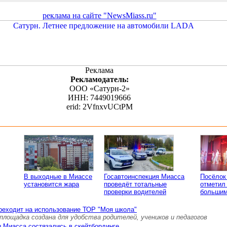
реклама на сайте "NewsMiass.ru"
Реклама
Рекламодатель:
ООО «Сатурн-2»
ИНН: 7449019666
erid: 2VfnxvUCtPM
В выходные в Миассе
Госавтоинспекция Миасса
Посёлок
установится жара
проведёт тотальные
отметил
проверки водителей
большим
реходит на использование ТОР "Моя школа"
площадка создана для удобства родителей, учеников и педагогов
 Миасса состязались в скейтбординге