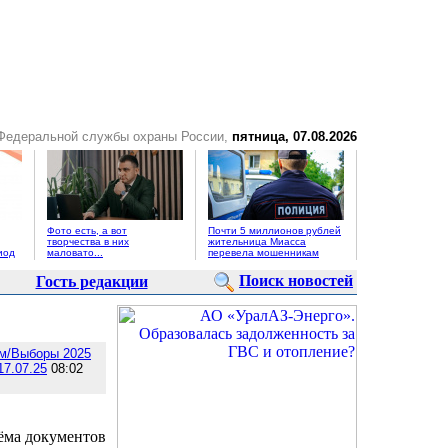
 Федеральной службы охраны России,
пятница, 07.08.2026
Фото есть, а вот
Почти 5 миллионов рублей
творчества в них
жительница Миасса
иод
маловато...
перевела мошенникам
Поиск новостей
Гость редакции
м/Выборы 2025
17.07.25
08:02
ёма документов