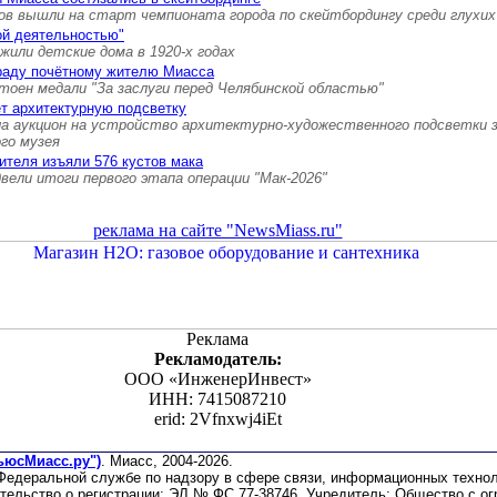
ов вышли на старт чемпионата города по скейтбордингу среди глухих
ой деятельностью"
 жили детские дома в 1920-х годах
граду почётному жителю Миасса
тоен медали "За заслуги перед Челябинской областью"
т архитектурную подсветку
а аукцион на устройство архитектурно-художественного подсветки 
ого музея
ителя изъяли 576 кустов мака
вели итоги первого этапа операции "Мак-2026"
реклама на сайте "NewsMiass.ru"
Реклама
Рекламодатель:
ООО «ИнженерИнвест»
ИНН: 7415087210
erid: 2Vfnxwj4iEt
ьюсМиасс.ру")
. Миасс, 2004-2026.
 Федеральной службе по надзору в сфере связи, информационных техно
етельство о регистрации: ЭЛ № ФС 77-38746. Учредитель: Общество с о