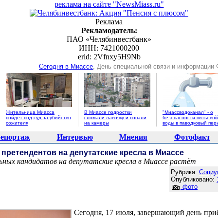
реклама на сайте "NewsMiass.ru"
Реклама
Рекламодатель:
ПАО «Челябинвестбанк»
ИНН: 7421000200
erid: 2Vfnxy5H9Nb
Сегодня в Миассе
, День специальной связи и информации
Жительница Миасса
В Миассе подростки
"Миассводоканал" - о
пойдёт под суд за убийство
сломали лавочку и попали
безопасности питьевой
сожителя
на камеры
воды в паводковый пер
епортаж
Интервью
Мнения
Фотофакт
претендентов на депутатские кресла в Миассе
ьных кандидатов на депутатские кресла в Миассе растёт
Агентство новостей "NewsMiass.ru"
Рубрика:
Социу
Опубликовано:
фото
Сегодня, 17 июля, завершающий день при