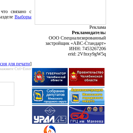
что связано с
разделе
Выборы
Реклама
Рекламодатель:
ООО Специализированный
застройщик «АВС-Стандарт»
ИНН: 7453267206
erid: 2Vfnxy9gW5q
сия для печати
]
нажмите Ctrl+Enter