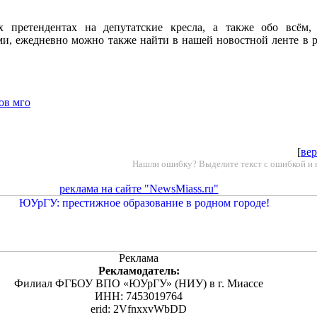
претендентах на депутатские кресла, а также обо всём, 
и, ежедневно можно также найти в нашей новостной ленте в 
ов мго
[
вер
Нашли ошибку? Выделите текст с ошибкой и 
реклама на сайте "NewsMiass.ru"
Реклама
Рекламодатель:
Филиал ФГБОУ ВПО «ЮУрГУ» (НИУ) в г. Миассе
ИНН: 7453019764
erid: 2VfnxxvWbDD