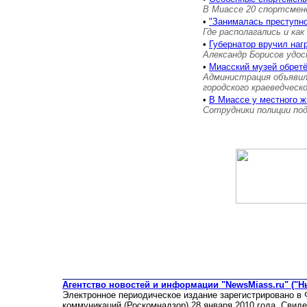
В Миассе 20 спортсмен
•
"Занималась преступн
Где располагались и как
•
Губернатор вручил на
Александр Борисов удос
•
Миасский музей обретё
Администрация объявил
городского краеведческ
•
В Миассе у местного ж
Сотрудники полиции под
Агентство новостей и информации "NewsMiass.ru" ("Н
Электронное периодическое издание зарегистрировано в
коммуникаций (Роскомнадзор) 28 января 2010 года. Свид