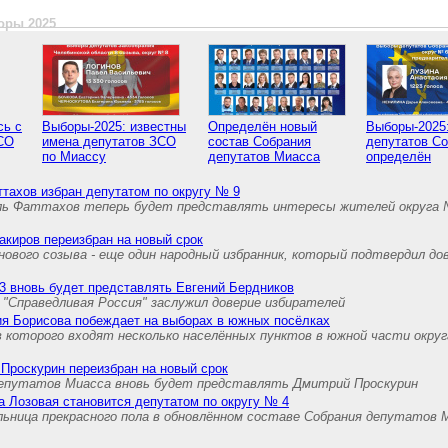
оры 2025
сь с
Выборы-2025: известны
Определён новый
Выборы-2025:
СО
имена депутатов ЗСО
состав Собрания
депутатов С
по Миассу
депутатов Миасса
определён
тахов избран депутатом по округу № 9
ль Фаттахов теперь будет представлять интересы жителей округа 
киров переизбран на новый срок
ового созыва - еще один народный избранник, который подтвердил до
3 вновь будет представлять Евгений Бердников
"Справедливая Россия" заслужил доверие избирателей
ия Борисова побеждает на выборах в южных посёлках
в которого входят несколько населённых пунктов в южной части округ
Проскурин переизбран на новый срок
депутатов Миасса вновь будет представлять Дмитрий Проскурин
 Лозовая становится депутатом по округу № 4
ьница прекрасного пола в обновлённом составе Собрания депутатов 