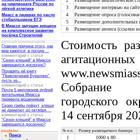
2
Размещение аналитической ста
на чемпионате России по
3
Размещение интервью на сайт
лёгкой атлетике
4
Размещение опроса (голосова
Миасс в лидерах по числу
стобалльников ЕГЭ
5
Размещение дополнительных с
В Миассе запущен аукцион
6
Размещение анонса (ссылки на
на комплексное развитие
посёлка Строителей
Стоимость ра
лучший комментарий
Главная причина этого, как
мне кажется, в погоде....
агитационны
комментарий к статье
"Сезон клещей" в Миассе
завершился досрочно?
www.newsmias
Подарить ей книгу
"Приключения Буратино",
пусть из...
Собрание 
комментарий к статье
Почти 5 миллионов рублей
жительница Миасса
городского ок
перевела мошенникам
Скоро грибы пойдут, клещи
не дремлют до октября....
14 сентября 20
комментарий к статье
"Сезон клещей" в Миассе
завершился досрочно?
разделы
№ п.п.
Размер размещаемого баннера
Поиск
1
1000 х 80