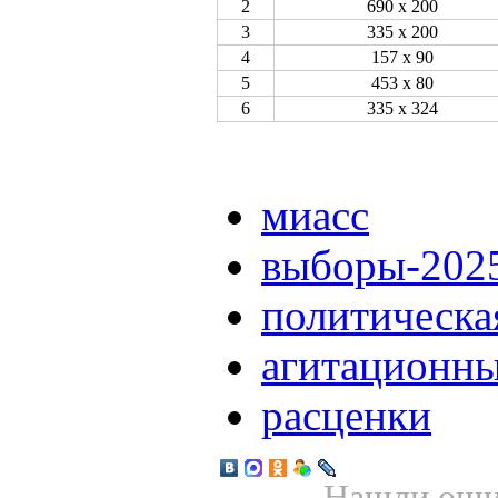
2
690 х 200
3
335 х 200
4
157 х 90
5
453 х 80
6
335 х 324
миасс
выборы-202
политическа
агитационны
расценки
Нашли ошиб