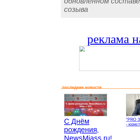
обновлённом составе
созыва
реклама н
последние новости
С Днём
"PRO З
- юрист
рождения,
NewsMiass.ru!