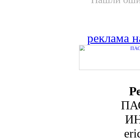
реклама н
Р
ПА
ИН
er