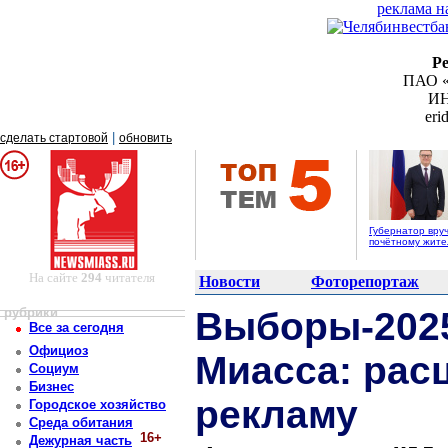
реклама н
Р
ПАО «
ИН
er
|
сделать стартовой
обновить
Губернатор вру
почётному жит
На сайте
294
читателя
Новости
Фоторепортаж
рубрики
Выборы-2025
Все за сегодня
Официоз
Миасса: рас
Социум
Бизнес
рекламу
Городское хозяйство
Среда обитания
16+
Дежурная часть