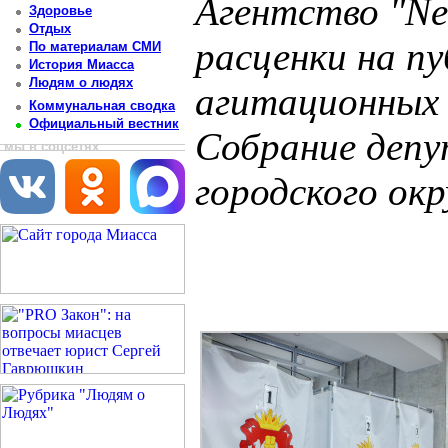
Агентство "Ne
Здоровье
Отдых
расценки на п
По материалам СМИ
История Миасса
Людям о людях
агитационных 
Коммунальная сводка
Официальный вестник
Собрание деп
мы в соцсетях
городского ок
Постоянный адрес статьи: http://newsmiass.ru/index.php?news=80573