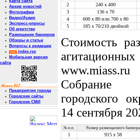
Карта сайта
2
240 х 400
Архив новостей
3
136 х 70
Фотографии
Видео/Аудио
4
600 х 80 или 700 х 80
Экспресс-опросы
5
185 х 70/210 двойной
Об агентстве
Размещение баннеров
Стоимость ра
Обзоры и статьи
Вопросы к редакции
index.rss
агитационны
Мобильная версия
сайта
www.miass.r
Собрание 
Miass.BIZ
Предприятия города
городского ок
Городские сайты
Городские СМИ
14 сентября 20
№ п.п.
Размер размещаемого баннера
1
915 х 58