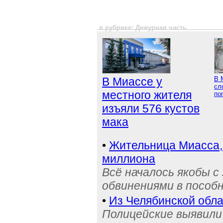
в рубрике: Дежурная часть
В Миассе у
В 
сл
местного жителя
по
изъяли 576 кустов
мака
•
Жительница Миасса, 
миллиона
Всё началось якобы с
обвинениями в пособ
•
Из Челябинской обла
Полицейские выявили 