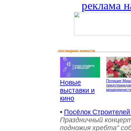
реклама н
последние новости
Новые
Полиция Миа
предупреждае
выставки и
мошенничеств
кино
•
Посёлок Строителей
Праздничный концерт
подножия хребта" со