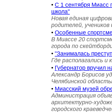
•
С 1 сентября Миасс 
школа"
Новая единая цифров
родителей, учеников 
•
Особенные спортсме
В Миассе 20 спортс
города по скейтборди
•
"Занималась престу
Где располагались и 
•
Губернатор вручил н
Александр Борисов уд
Челябинской область
•
Миасский музей обре
Администрация объяв
архитектурно-художе
городского краеведче