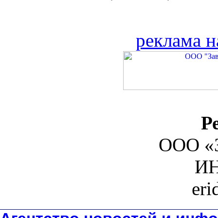
реклама н
Р
ООО «З
ИН
er