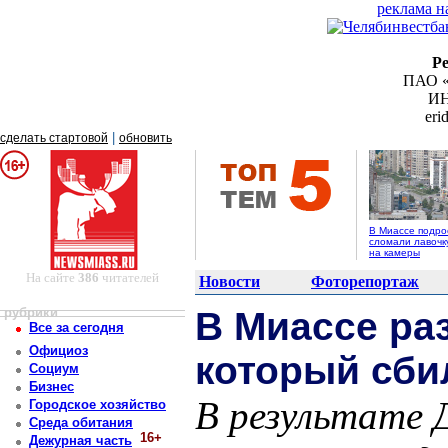
реклама н
Р
ПАО «
ИН
er
|
сделать стартовой
обновить
В Миассе подро
сломали лавочк
на камеры
На сайте
386
читателей
Новости
Фоторепортаж
рубрики
В Миассе ра
Все за сегодня
Официоз
который сби
Социум
Бизнес
В результате 
Городское хозяйство
Среда обитания
16+
Дежурная часть