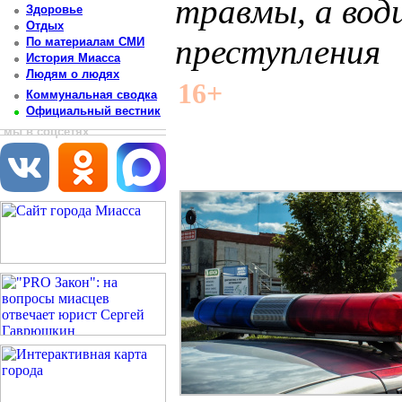
травмы, а вод
Здоровье
Отдых
преступления
По материалам СМИ
История Миасса
Людям о людях
Постоянный адрес статьи: http://newsmiass.ru/index.php?news=80523
16+
Коммунальная сводка
Официальный вестник
мы в соцсетях