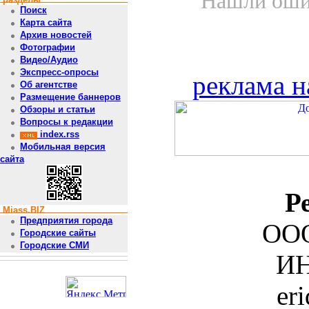
Нашли ошиб
Поиск
Карта сайта
Архив новостей
Фотографии
Видео/Аудио
Экспресс-опросы
реклама н
Об агентстве
Размещение баннеров
Обзоры и статьи
Вопросы к редакции
index.rss
Мобильная версия
сайта
Р
Miass.BIZ
Предприятия города
ООО
Городские сайты
Городские СМИ
ИН
er