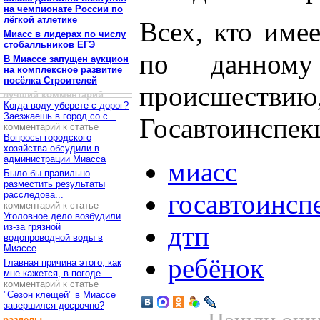
на чемпионате России по
лёгкой атлетике
Всех, кто име
Миасс в лидерах по числу
стобалльников ЕГЭ
по данному 
В Миассе запущен аукцион
на комплексное развитие
посёлка Строителей
происшествию,
лучший комментарий
Когда воду уберете с дорог?
Заезжаешь в город со с...
Госавтоинспек
комментарий к статье
Вопросы городского
хозяйства обсудили в
администрации Миасса
миасс
Было бы правильно
разместить результаты
госавтоинсп
расследова...
комментарий к статье
Уголовное дело возбудили
дтп
из-за грязной
водопроводной воды в
Миассе
ребёнок
Главная причина этого, как
мне кажется, в погоде....
комментарий к статье
"Сезон клещей" в Миассе
завершился досрочно?
разделы