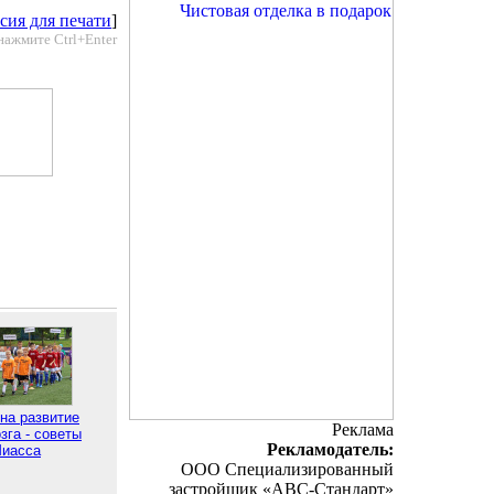
сия для печати
]
нажмите Ctrl+Enter
на развитие
Реклама
зга - советы
Рекламодатель:
Миасса
ООО Специализированный
застройщик «АВС-Стандарт»