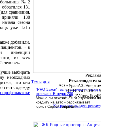
й больницы № 2
 обратился 131
(для сравнения,
 приняли 138
 начала сезона
мощь уже 1215
акже добавили,
 пациентов, - в
ли инъекции
тати, из всех
5 человек.
Лучше выбирать
Реклама
ду необходимо
Рекламодатель:
Темы дня
иться, что оно
АО «УралАЗ-Энерго»
о снять одежду
"PRO Закон": вы спрашивали - юрист
ИНН: 7415036215
о профилактике
отвечает. Выпуск 208
erid: 2VfnxwJkv4R
Можно ли отказаться от страховки по
кредиту на авто - рассказывает
Как разместить здесь рекламу
юрист Сергей Гаврюшкин