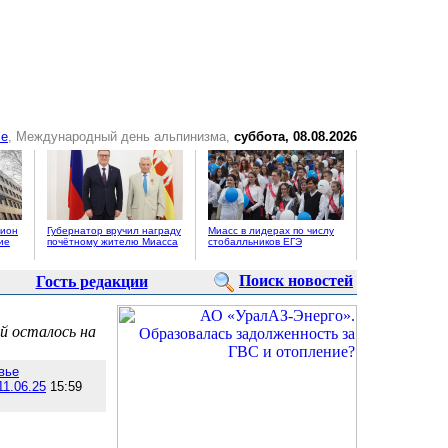
се
, Международный день альпинизма,
суббота, 08.08.2026
цион
Губернатор вручил награду
Миасс в лидерах по числу
ие
почётному жителю Миасса
стобалльников ЕГЭ
Поиск новостей
Гость редакции
й осталось на
вье
11.06.25
15:59