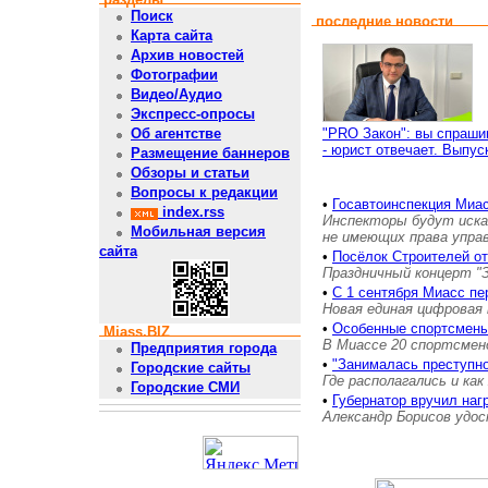
Поиск
последние новости
Карта сайта
Архив новостей
Фотографии
Видео/Аудио
Экспресс-опросы
"PRO Закон": вы спраши
Об агентстве
- юрист отвечает. Выпус
Размещение баннеров
Обзоры и статьи
Вопросы к редакции
•
Госавтоинспекция Миас
index.rss
Инспекторы будут иска
Мобильная версия
не имеющих права упра
сайта
•
Посёлок Строителей о
Праздничный концерт "
•
С 1 сентября Миасс пе
Новая единая цифровая 
•
Особенные спортсмены
Miass.BIZ
В Миассе 20 спортсмен
Предприятия города
•
"Занималась преступн
Городские сайты
Где располагались и как
Городские СМИ
•
Губернатор вручил на
Александр Борисов удос