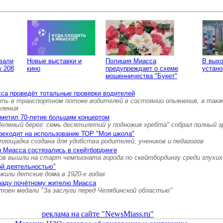
вали
Новые выставки и
Полиция Миасса
В вых
к 208
кино
предупреждает о схеме
устано
мошенничества "Букет"
са проведёт тотальные проверки водителей
ть в транспортном потоке водителей в состоянии опьянения, а так
вления
тметил 70-летие большим концертом
Зеленый берег: семь десятилетий у подножия хребта" собрал полный 
реходит на использование ТОР "Моя школа"
площадка создана для удобства родителей, учеников и педагогов
 Миасса состязались в скейтбординге
ов вышли на старт чемпионата города по скейтбордингу среди глухих
ой деятельностью"
 жили детские дома в 1920-х годах
граду почётному жителю Миасса
тоен медали "За заслуги перед Челябинской областью"
реклама на сайте "NewsMiass.ru"