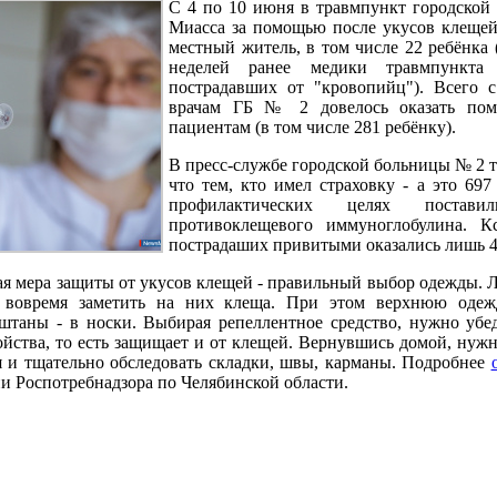
С 4 по 10 июня в травмпункт городско
Миасса за помощью после укусов клещей
местный житель, в том числе 22 ребёнка 
неделей ранее медики травмпункта
пострадавших от "кровопийц"). Всего с
врачам ГБ № 2 довелось оказать по
пациентам (в том числе 281 ребёнку).
В пресс-службе городской больницы № 2 т
что тем, кто имел страховку - а это 697
профилактических целях постави
противоклещевого иммуноглобулина. Кс
пострадаших привитыми оказались лишь 4
я мера защиты от укусов клещей - правильный выбор одежды. 
 вовремя заметить на них клеща. При этом верхнюю одеж
штаны - в носки. Выбирая репеллентное средство, нужно убед
йства, то есть защищает и от клещей. Вернувшись домой, нужн
 и тщательно обследовать складки, швы, карманы. Подробнее
и Роспотребнадзора по Челябинской области.