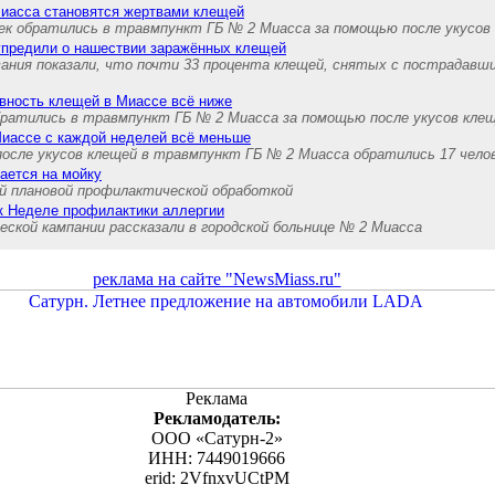
иасса становятся жертвами клещей
век обратились в травмпункт ГБ № 2 Миасса за помощью после укусов
предили о нашествии заражённых клещей
ания показали, что почти 33 процента клещей, снятых с пострадавш
вность клещей в Миассе всё ниже
обратились в травмпункт ГБ № 2 Миасса за помощью после укусов кле
Миассе с каждой неделей всё меньше
после укусов клещей в травмпункт ГБ № 2 Миасса обратились 17 чело
ается на мойку
ой плановой профилактической обработкой
к Неделе профилактики аллергии
ской кампании рассказали в городской больнице № 2 Миасса
реклама на сайте "NewsMiass.ru"
Реклама
Рекламодатель:
ООО «Сатурн-2»
ИНН: 7449019666
erid: 2VfnxvUCtPM