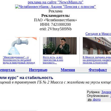
реклама на сайте "NewsMiass.ru"
Реклама
Рекламодатель:
ПАО «Челябинвестбанк»
ИНН: 7421000200
erid: 2Vfnxy5H9Nb
Сегодня в Миас
"Миассводоканал" - о
Фото есть, а вот
В Миассе запущен аук
безопасности питьевой
творчества в них
на комплексное развит
воды в паводковый период
маловато...
посёлка Строителей
епортаж
Интервью
Мнения
Фотофакт
яли курс" на стабильность
щений в травмпункт ГБ № 2 Миасса с жалобами на укусы клеще
Агентство новостей "NewsMiass.ru"
Рубрика:
Здоро
Опубликовано:
фото