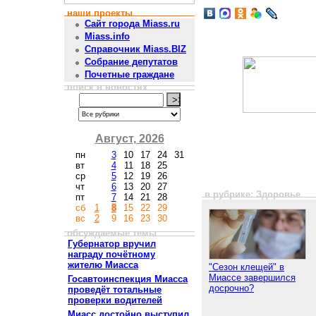
наши проекты
Сайт города Miass.ru
Miass.info
Справочник Miass.BIZ
Собрание депутатов
Почетные граждане
поиск в новостях
Август, 2026
пн
3
10
17
24
31
вт
4
11
18
25
ср
5
12
19
26
чт
6
13
20
27
в рубрике: Здоровье
пт
7
14
21
28
сб
1
8
15
22
29
вс
2
9
16
23
30
обсуждаемые темы
Губернатор вручил
награду почётному
жителю Миасса
"Сезон клещей" в
Миассе завершился
Госавтоинспекция Миасса
досрочно?
проведёт тотальные
проверки водителей
Миасс достойно выступил