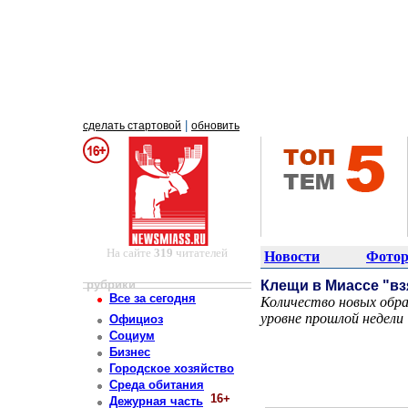
|
сделать стартовой
обновить
На сайте
319
читателей
Новости
Фотор
рубрики
Клещи в Миассе "вз
Все за сегодня
Количество новых обра
уровне прошлой недели
Официоз
Постоянный адрес статьи: http://newsmiass.ru/index.php?news=80327
Социум
Бизнес
Городское хозяйство
Среда обитания
16+
Дежурная часть