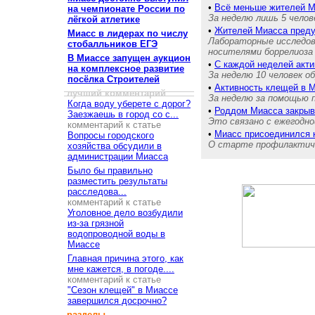
•
Всё меньше жителей М
на чемпионате России по
За неделю лишь 5 чело
лёгкой атлетике
•
Жителей Миасса преду
Миасс в лидерах по числу
Лабораторные исследов
стобалльников ЕГЭ
носителями боррелиоза
В Миассе запущен аукцион
•
С каждой неделей акти
на комплексное развитие
За неделю 10 человек 
посёлка Строителей
•
Активность клещей в 
лучший комментарий
За неделю за помощью 
Когда воду уберете с дорог?
•
Роддом Миасса закрыв
Заезжаешь в город со с...
Это связано с ежегодн
комментарий к статье
•
Миасс присоединился 
Вопросы городского
О старте профилактиче
хозяйства обсудили в
администрации Миасса
Было бы правильно
разместить результаты
расследова...
комментарий к статье
Уголовное дело возбудили
из-за грязной
водопроводной воды в
Миассе
Главная причина этого, как
мне кажется, в погоде....
комментарий к статье
"Сезон клещей" в Миассе
завершился досрочно?
разделы