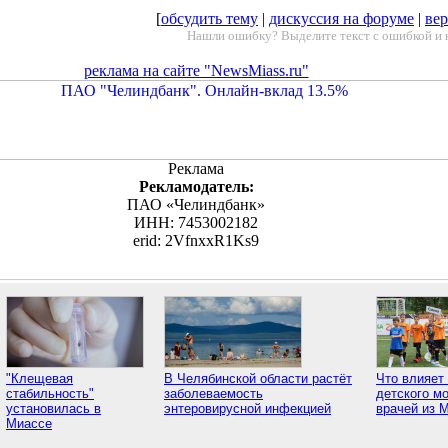
[
обсудить тему
|
дискуссия на форуме
|
вер
Нашли ошибку? Выделите текст с ошибкой и 
реклама на сайте "NewsMiass.ru"
Реклама
Рекламодатель:
ПАО «Челиндбанк»
ИНН: 7453002182
erid: 2VfnxxR1Ks9
"Клещевая
В Челябинской области растёт
Что влияет 
стабильность"
заболеваемость
детского мо
установилась в
энтеровирусной инфекцией
врачей из 
Миассе