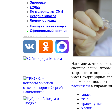
Здоровье
Отдых
По материалам СМИ
История Миасса
Людям о людях
Коммунальная сводка
Официальный вестник
мы в соцсетях
Напомним, что основна
светлые вещи, чтобы
заправить в штаны, а 
имеет акарицидные сво
вне жилого помещения
рассказали
в управлени
миасс
гб 2
травмпункт
клещи