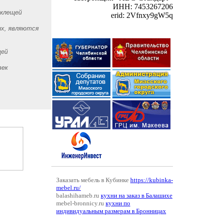
ИНН: 7453267206
 клещей
erid: 2Vfnxy9gW5q
их, являются
щей
век
Заказать мебель в Кубинке
https://kubinka-
mebel.ru/
balashihameb.ru
кухни на заказ в Балашихе
mebel-bronnicy.ru
кухни по
индивидуальным размерам в Бронницах