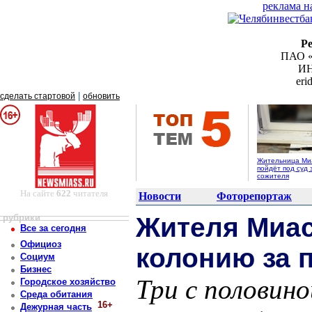
реклама н
Р
ПАО «
ИН
er
|
сделать стартовой
обновить
Жительница Ми
пойдёт под суд 
сожителя
На сайте
622
читателя
Новости
Фоторепортаж
рубрики
Жителя Миас
Все за сегодня
Официоз
колонию за 
Социум
Бизнес
Три с половино
Городское хозяйство
Среда обитания
16+
Дежурная часть