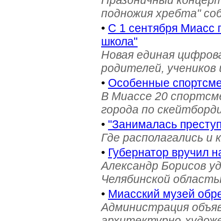
Праздничный концерт
подножия хребта" со
•
С 1 сентября Миасс 
школа"
Новая единая цифров
родителей, учеников 
•
Особенные спортсме
В Миассе 20 спортс
города по скейтборди
•
"Занималась престу
Где располагались и 
•
Губернатор вручил н
Александр Борисов уд
Челябинской область
•
Миасский музей обре
Администрация объяв
архитектурно-художе