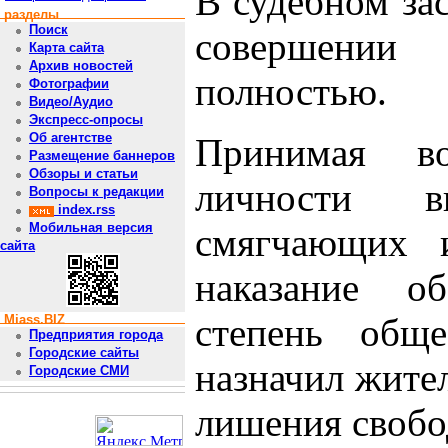
В судебном за
разделы
Поиск
совершении
Карта сайта
Архив новостей
полностью.
Фотографии
Видео/Аудио
Экспресс-опросы
Об агентстве
Принимая в
Размещение баннеров
Обзоры и статьи
личности ви
Вопросы к редакции
index.rss
Мобильная версия
смягчающих и
сайта
наказание об
степень обще
Miass.BIZ
Предприятия города
Городские сайты
назначил жите
Городские СМИ
лишения свобод