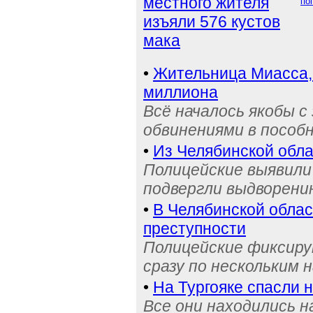
местного жителя
по
изъяли 576 кустов
мака
•
Жительница Миасса, 
миллиона
Всё началось якобы с
обвинениями в пособ
•
Из Челябинской обла
Полицейские выявили 
подвергли выдворени
•
В Челябинской обла
преступности
Полицейские фиксиру
сразу по нескольким 
•
На Тургояке спасли 
Все они находились 