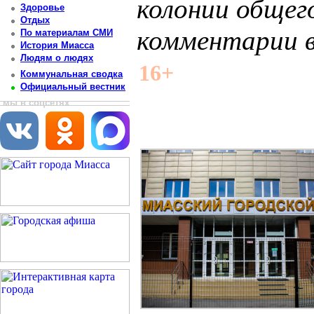
колонии общег
Здоровье
Отдых
комментарии 
По материалам СМИ
История Миасса
Людям о людях
Постоянный адрес статьи: http://newsmiass.ru/index.php?news=80188
16+
Коммунальная сводка
Официальный вестник
мы в соцсетях