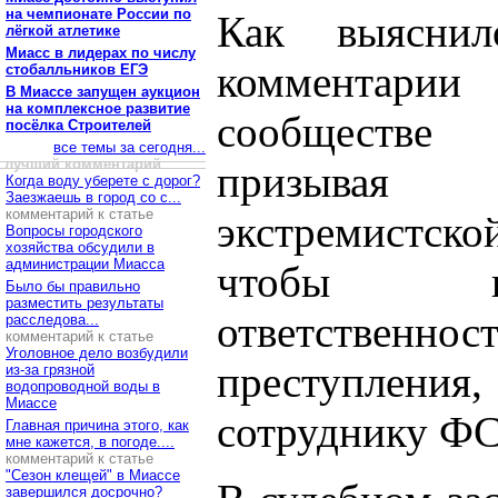
на чемпионате России по
Как выяснил
лёгкой атлетике
Миасс в лидерах по числу
комментарии
стобалльников ЕГЭ
В Миассе запущен аукцион
на комплексное развитие
сообществе 
посёлка Строителей
все темы за сегодня...
лучший комментарий
призывая
Когда воду уберете с дорог?
Заезжаешь в город со с...
комментарий к статье
экстремистской
Вопросы городского
хозяйства обсудили в
администрации Миасса
чтобы из
Было бы правильно
разместить результаты
ответствен
расследова...
комментарий к статье
Уголовное дело возбудили
преступления
из-за грязной
водопроводной воды в
Миассе
сотруднику ФС
Главная причина этого, как
мне кажется, в погоде....
комментарий к статье
"Сезон клещей" в Миассе
завершился досрочно?