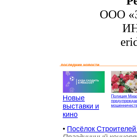
Р
ООО «З
ИН
er
последние новости
Новые
Полиция Миа
предупреждае
выставки и
мошенничеств
кино
•
Посёлок Строителей