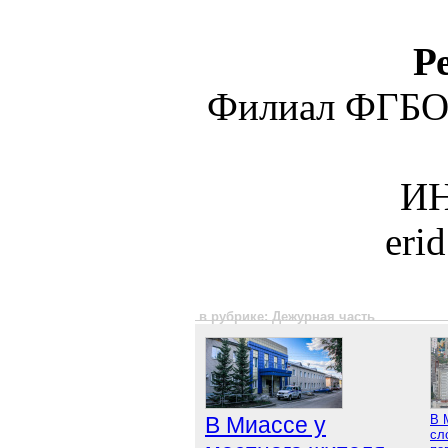
Р
Филиал ФГБО
ИН
eri
в рубрике: Дежурная часть
В Миассе у
В 
сл