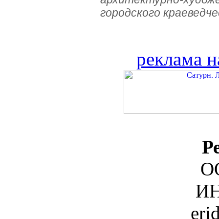
городского краеведче
реклама н
Р
О
ИН
eri