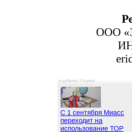
Р
ООО «З
ИН
er
в рубрике: Социум
С 1 сентября Миасс
переходит на
использование ТОР