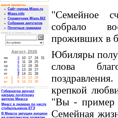
наши проекты
Сайт города Miass.ru
"Семейное сч
Miass.info
Справочник Miass.BIZ
собрало в
Собрание депутатов
Почетные граждане
поиск в новостях
проживших в бр
Юбиляры получ
Август, 2026
пн
3
10
17
24
31
вт
4
11
18
25
слова бла
ср
5
12
19
26
чт
6
13
20
27
пт
7
14
21
28
поздравления
сб
1
8
15
22
29
вс
2
9
16
23
30
крепкой любви
обсуждаемые темы
Губернатор вручил
награду почётному
"Вы - пример 
жителю Миасса
Миасс в лидерах по числу
стобалльников ЕГЭ
Семейная жизн
В Миассе запущен аукцион
на комплексное развитие