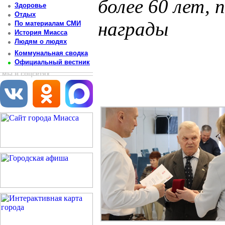
более 60 лет, 
Здоровье
Отдых
награды
По материалам СМИ
История Миасса
Людям о людях
Постоянный адрес статьи: http://newsmiass.ru/index.php?news=79690
Коммунальная сводка
Официальный вестник
мы в соцсетях