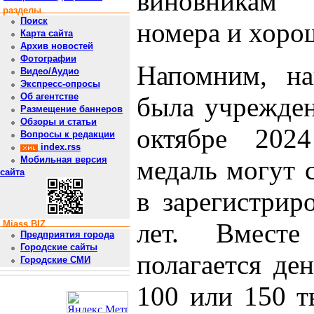
виновникам 
разделы
Поиск
номера и хоро
Карта сайта
Архив новостей
Фотографии
Напомним, на
Видео/Аудио
Экспресс-опросы
Об агентстве
была учрежден
Размещение баннеров
Обзоры и статьи
октябре 2024
Вопросы к редакции
index.rss
Мобильная версия
медаль могут 
сайта
в зарегистрир
лет. Вмест
Miass.BIZ
Предприятия города
Городские сайты
полагается де
Городские СМИ
100 или 150 т