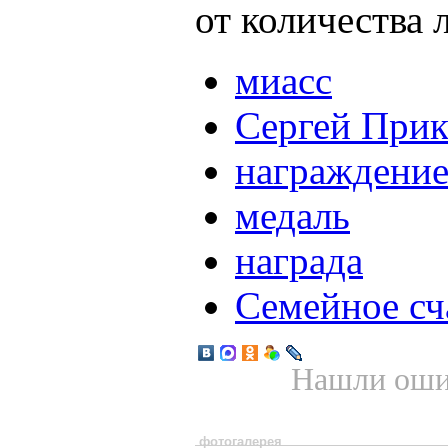
от количества 
миасс
Сергей Прик
награждени
медаль
награда
Семейное сч
Нашли ошиб
фотогалерея