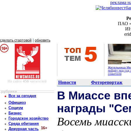
реклама н
Р
ПАО «
ИН
er
|
сделать стартовой
обновить
Жительница Ми
пойдёт под суд 
сожителя
На сайте
456
читателей
Новости
Фоторепортаж
рубрики
В Миассе вп
Все за сегодня
Официоз
награды "Се
Социум
Бизнес
Восемь миасск
Городское хозяйство
Среда обитания
16+
Дежурная часть