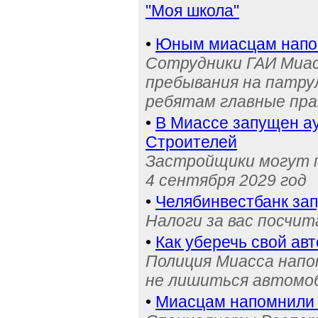
"Моя школа"
•
Юным миасцам нап
Сотрудники ГАИ Миас
пребывания на патру
ребятам главные пра
•
В Миассе запущен ау
Строителей
Застройщики могут п
4 сентября 2029 год
•
Челябинвестбанк за
Налоги за вас посчи
•
Как уберечь свой ав
Полиция Миасса напо
не лишиться автомоб
•
Миасцам напомнили 