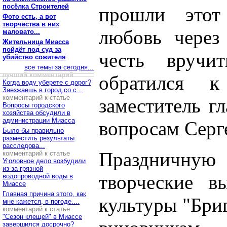
посёлка Строителей
прошли этот
Фото есть, а вот
творчества в них
любовь через
маловато...
Жительница Миасса
пойдёт под суд за
честь вручи
убийство сожителя
все темы за сегодня...
лучший комментарий
обратился к
Когда воду уберете с дорог?
Заезжаешь в город со с...
комментарий к статье
заместитель г
Вопросы городского
хозяйства обсудили в
администрации Миасса
вопросам Серг
Было бы правильно
разместить результаты
расследова...
Праздничну
комментарий к статье
Уголовное дело возбудили
из-за грязной
творческие в
водопроводной воды в
Миассе
Главная причина этого, как
культуры "Бри
мне кажется, в погоде....
комментарий к статье
"Сезон клещей" в Миассе
завершился досрочно?