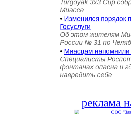
Turgoyak 3x3 Cup соб
Миассе
•
Изменился порядок 
Госуслуги
Об этом жителям Ми
России № 31 по Челя
•
Миасцам напомнили 
Специалисты Роспотр
фонтанах опасна и г
навредить себе
реклама н