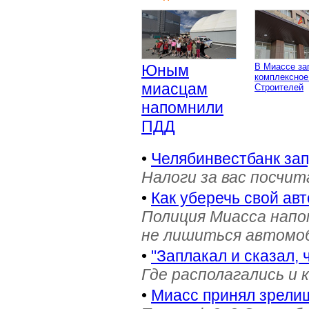
Юным
В Миассе за
комплексное
миасцам
Строителей
напомнили
ПДД
•
Челябинвестбанк за
Налоги за вас посчи
•
Как уберечь свой ав
Полиция Миасса напо
не лишиться автомоб
•
"Заплакал и сказал, 
Где располагались и 
•
Миасс принял зрели