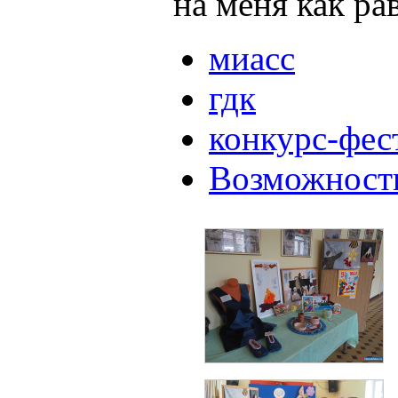
на меня как ра
миасс
гдк
конкурс-фес
Возможности