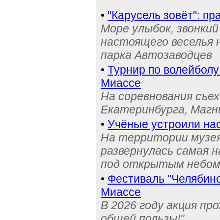
•
"Карусель зовёт": п
Море улыбок, звонки
настоящего веселья 
парка Автозаводцев
•
Турнир по волейболу
Миассе
На соревнования съех
Екатеринбурга, Магн
•
Учёные устроили на
На территории музея
развернулась самая 
под открытым небо
•
Фестиваль "Челябинс
Миассе
В 2026 году акция пр
общей пользы!"