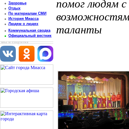
помог людям с
Здоровье
Отдых
возможностями
По материалам СМИ
История Миасса
Людям о людях
таланты
Коммунальная сводка
Официальный вестник
Постоянный адрес статьи: http://newsmiass.ru/index.php?news=79413
мы в соцсетях