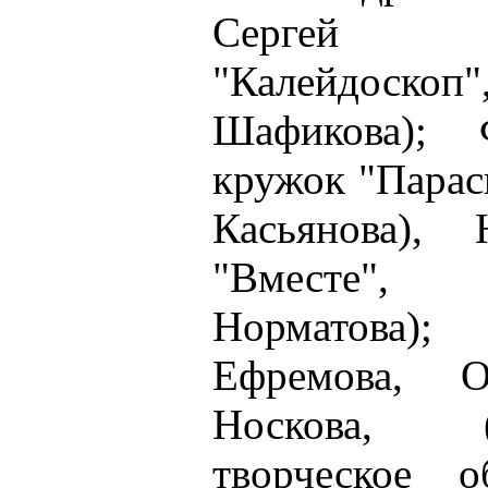
Сергей У
"Калейдоско
Шафикова);
кружок "Парас
Касьянова),
"Вместе", 
Норматова);
Ефремова, 
Носкова, (
творческое о