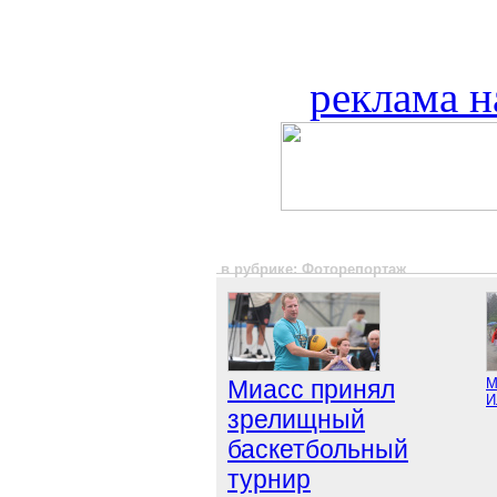
реклама н
в рубрике: Фоторепортаж
Миасс принял
М
И
зрелищный
баскетбольный
турнир