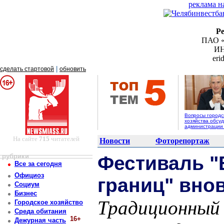
реклама н
Р
ПАО «
ИН
er
|
сделать стартовой
обновить
Вопросы городс
хозяйства обсуд
администрации
На сайте
715
читателей
Новости
Фоторепортаж
рубрики
Фестиваль "
Все за сегодня
Официоз
границ" вно
Социум
Бизнес
Традиционный 
Городское хозяйство
Среда обитания
16+
Дежурная часть