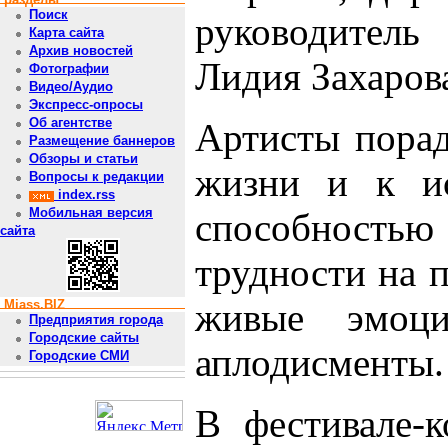
Поиск
руководитель
Карта сайта
Архив новостей
Лидия Захаров
Фотографии
Видео/Аудио
Экспресс-опросы
Об агентстве
Артисты порад
Размещение баннеров
Обзоры и статьи
жизни и к ис
Вопросы к редакции
index.rss
Мобильная версия
способност
сайта
трудности на 
живые эмоц
Miass.BIZ
Предприятия города
Городские сайты
аплодисменты.
Городские СМИ
В фестивале-к