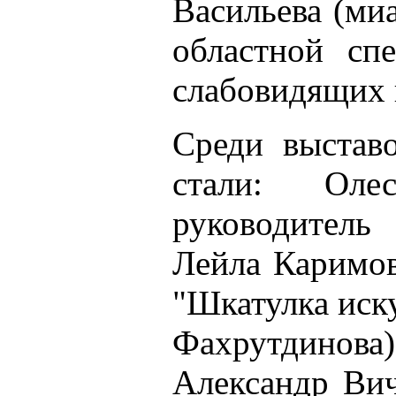
Васильева (ми
областной сп
слабовидящих 
Среди выстав
стали: Оле
руководитель
Лейла Каримов
"Шкатулка иску
Фахрутдинова
Александр Вич