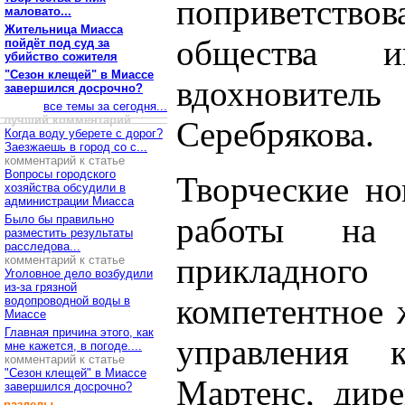
поприветствов
маловато...
Жительница Миасса
общества 
пойдёт под суд за
убийство сожителя
"Сезон клещей" в Миассе
вдохновите
завершился досрочно?
все темы за сегодня...
лучший комментарий
Серебрякова.
Когда воду уберете с дорог?
Заезжаешь в город со с...
комментарий к статье
Вопросы городского
Творческие но
хозяйства обсудили в
администрации Миасса
работы на 
Было бы правильно
разместить результаты
расследова...
прикладного
комментарий к статье
Уголовное дело возбудили
из-за грязной
компетентное 
водопроводной воды в
Миассе
Главная причина этого, как
управления 
мне кажется, в погоде....
комментарий к статье
"Сезон клещей" в Миассе
Мартенс, дир
завершился досрочно?
разделы