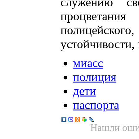
служению св
процветания
полицейско
устойчивости, 
миасс
полиция
дети
паспорта
Нашли ошиб