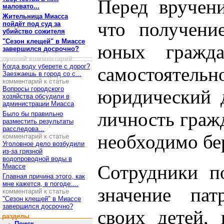
Перед вручен
маловато...
Жительница Миасса
что получени
пойдёт под суд за
убийство сожителя
"Сезон клещей" в Миассе
юных гражда
завершился досрочно?
лучший комментарий
Когда воду уберете с дорог?
самостоятельно
Заезжаешь в город со с...
комментарий к статье
Вопросы городского
юридический 
хозяйства обсудили в
администрации Миасса
личность граж
Было бы правильно
разместить результаты
расследова...
необходимо бе
комментарий к статье
Уголовное дело возбудили
из-за грязной
водопроводной воды в
Сотрудники п
Миассе
Главная причина этого, как
мне кажется, в погоде....
значение пат
комментарий к статье
"Сезон клещей" в Миассе
завершился досрочно?
своих детей,
разделы
Поиск