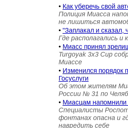
•
Как уберечь свой ав
Полиция Миасса напо
не лишиться автомоб
•
"Заплакал и сказал, 
Где располагались и 
•
Миасс принял зрели
Turgoyak 3x3 Cup соб
Миассе
•
Изменился порядок 
Госуслуги
Об этом жителям Ми
России № 31 по Челя
•
Миасцам напомнили 
Специалисты Роспотр
фонтанах опасна и г
навредить себе