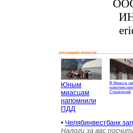
ООО
ИН
er
последние новости
Юным
В Миассе за
комплексное
миасцам
Строителей
напомнили
ПДД
•
Челябинвестбанк за
Налоги за вас посчи