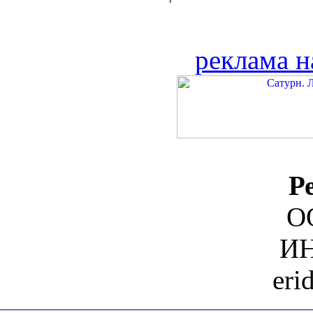
реклама н
Р
О
ИН
eri