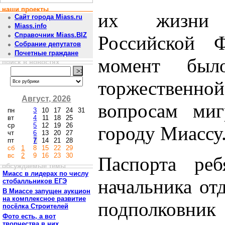
наши проекты
их жизни 
Сайт города Miass.ru
Miass.info
Справочник Miass.BIZ
Российской Ф
Собрание депутатов
Почетные граждане
момент был
поиск в новостях
торжественно
Август, 2026
вопросам ми
пн
3
10
17
24
31
вт
4
11
18
25
ср
5
12
19
26
городу Миассу
чт
6
13
20
27
пт
7
14
21
28
сб
1
8
15
22
29
вс
2
9
16
23
30
Паспорта реб
обсуждаемые темы
Миасс в лидерах по числу
начальника от
стобалльников ЕГЭ
В Миассе запущен аукцион
на комплексное развитие
подполковник
посёлка Строителей
Фото есть, а вот
творчества в них