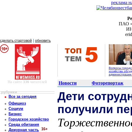
реклама н
Р
ПАО «
ИН
er
|
сделать стартовой
обновить
Вопросы городс
хозяйства обсуд
администрации
На сайте
336
читателей
Новости
Фоторепортаж
рубрики
Дети сотруд
Все за сегодня
Официоз
получили пе
Социум
Бизнес
Торжественное
Городское хозяйство
Среда обитания
16+
Дежурная часть