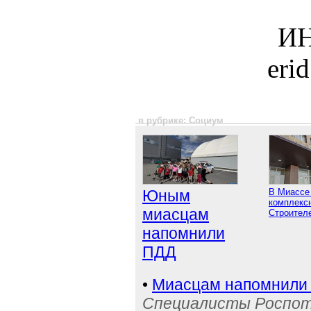
ИН
eri
в рубрике: Социум
Юным
В Миассе
комплексн
миасцам
Строител
напомнили
ПДД
•
Миасцам напомнили 
Специалисты Роспотр