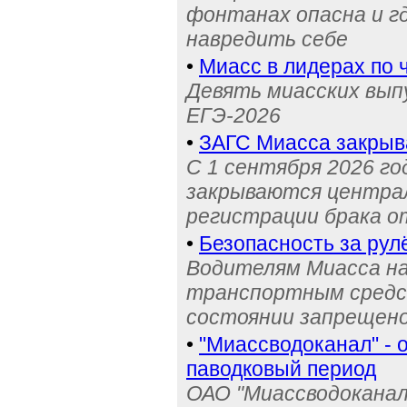
фонтанах опасна и г
навредить себе
•
Миасс в лидерах по 
Девять миасских выпу
ЕГЭ-2026
•
ЗАГС Миасса закрыв
С 1 сентября 2026 го
закрываются централ
регистрации брака о
•
Безопасность за рул
Водителям Миасса н
транспортным средс
состоянии запрещен
•
"Миассводоканал" - 
паводковый период
ОАО "Миассводоканал