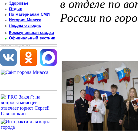
в отделе по в
Здоровье
Отдых
России по гор
По материалам СМИ
История Миасса
Людям о людях
Постоянный адрес статьи: http://newsmiass.ru/index.php?news=78990
Коммунальная сводка
Официальный вестник
мы в соцсетях