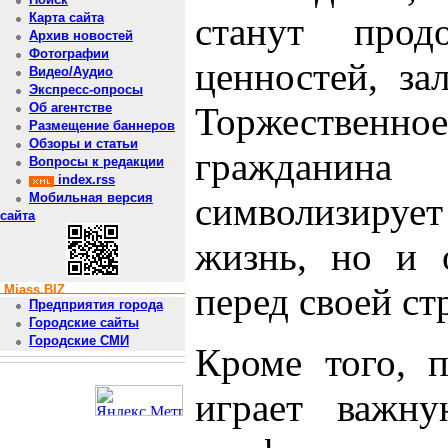
станут прод
Карта сайта
Архив новостей
Фотографии
ценностей, за
Видео/Аудио
Экспресс-опросы
Торжественное
Об агентстве
Размещение баннеров
Обзоры и статьи
гражданина
Вопросы к редакции
index.rss
символизирует
Мобильная версия
сайта
жизнь, но и о
перед своей ст
Miass.BIZ
Предприятия города
Городские сайты
Городские СМИ
Кроме того, п
играет важн