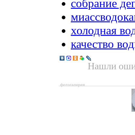
собрание де
миассводока
холодная во
качество во
Нашли ошиб
фотогалерея