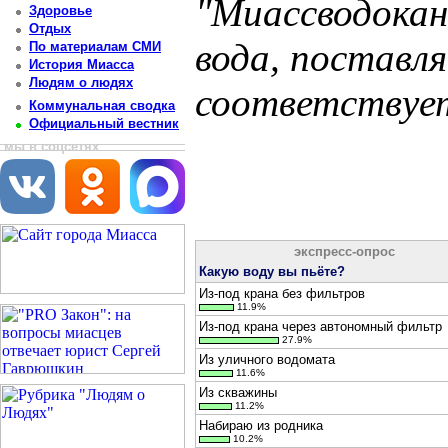
"Миассводокан
Здоровье
Отдых
вода, поставл
По материалам СМИ
История Миасса
Людям о людях
соответствует
Коммунальная сводка
Официальный вестник
Постоянный адрес статьи: http://newsmiass.ru/index.php?news=78951
мы в соцсетях
экспресс-опрос
Какую воду вы пьёте?
Из-под крана без фильтров
11.9%
Из-под крана через автономный фильтр
27.9%
Из уличного водомата
11.6%
Из скважины
11.2%
Набираю из родника
10.2%