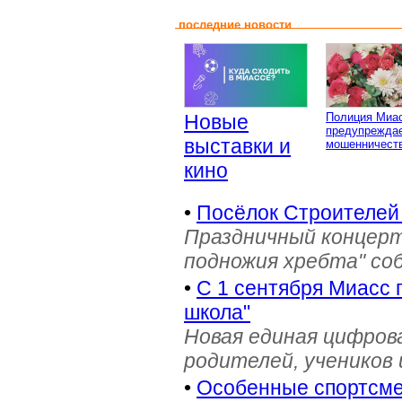
последние новости
Новые
Полиция Миа
предупреждае
выставки и
мошенничеств
кино
•
Посёлок Строителей
Праздничный концерт
подножия хребта" со
•
С 1 сентября Миасс 
школа"
Новая единая цифров
родителей, учеников 
•
Особенные спортсме