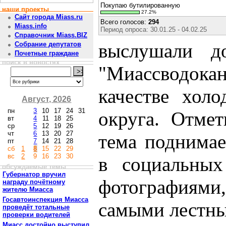
Покупаю бутилированную
наши проекты
27.2%
Сайт города Miass.ru
Всего голосов:
294
Miass.info
Период опроса: 30.01.25 - 04.02.25
Справочник Miass.BIZ
выслушали д
Собрание депутатов
Почетные граждане
поиск в новостях
"Миассводока
качестве хол
Август, 2026
пн
3
10
17
24
31
округа. Отмет
вт
4
11
18
25
ср
5
12
19
26
чт
6
13
20
27
тема поднимае
пт
7
14
21
28
сб
1
8
15
22
29
вс
2
9
16
23
30
в социальных
обсуждаемые темы
Губернатор вручил
фотографиями,
награду почётному
жителю Миасса
Госавтоинспекция Миасса
самыми лестны
проведёт тотальные
проверки водителей
Миасс достойно выступил