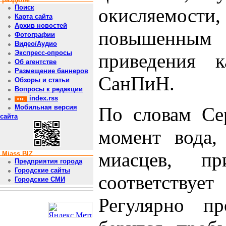
Поиск
окисляемо
Карта сайта
Архив новостей
повышенным з
Фотографии
Видео/Аудио
Экспресс-опросы
приведения 
Об агентстве
Размещение баннеров
СанПиН.
Обзоры и статьи
Вопросы к редакции
index.rss
По словам Се
Мобильная версия
сайта
момент вода,
миасцев, п
Miass.BIZ
Предприятия города
Городские сайты
соответствуе
Городские СМИ
Регулярно пр