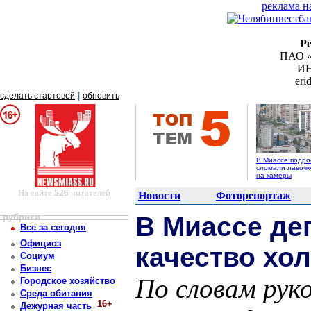
реклама н
Р
ПАО «
ИН
er
|
сделать стартовой
обновить
В Миассе подро
сломали лавочк
на камеры
На сайте
526
читателей
Новости
Фоторепортаж
рубрики
В Миассе де
Все за сегодня
Официоз
качество хо
Социум
Бизнес
По словам рук
Городское хозяйство
Среда обитания
16+
Дежурная часть