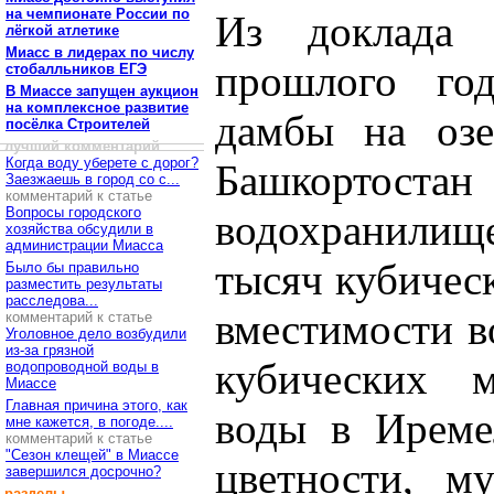
на чемпионате России по
Из доклада 
лёгкой атлетике
Миасс в лидерах по числу
прошлого год
стобалльников ЕГЭ
В Миассе запущен аукцион
на комплексное развитие
дамбы на озе
посёлка Строителей
лучший комментарий
Когда воду уберете с дорог?
Башкортостан 
Заезжаешь в город со с...
комментарий к статье
Вопросы городского
водохранили
хозяйства обсудили в
администрации Миасса
тысяч кубичес
Было бы правильно
разместить результаты
расследова...
вместимости в
комментарий к статье
Уголовное дело возбудили
из-за грязной
кубических 
водопроводной воды в
Миассе
Главная причина этого, как
воды в Иреме
мне кажется, в погоде....
комментарий к статье
"Сезон клещей" в Миассе
цветности, м
завершился досрочно?
разделы