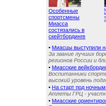
Особенные
М
в
спортсмены
ч
л
Миасса
состязались в
скейтбординге
•
Миасцы выступили н
За звание лучших бор
регионов России и бл
•
Миасские вейкбордис
Воспитанники спорти
высокий уровень под
•
На старт под ночным
Атлеты ГРЦ - участн
•
Миасские ориентиро