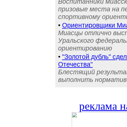
Воспитанники миасск
призовые места на п
спортивному ориент
•
Ориентировщики Миа
Миасцы отлично выст
Уральского федераль
ориентированию
•
"Золотой дубль" сде
Отечества"
Блестящий результа
выполнить норматив
реклама н