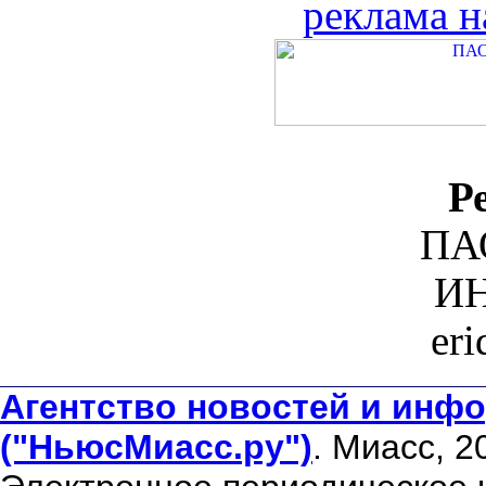
реклама н
Р
ПА
ИН
er
Агентство новостей и инфо
("НьюсМиасс.ру")
. Миасс, 2