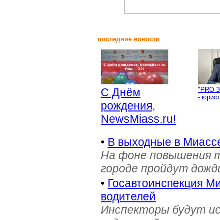
последние новости
С Днём
"PRO З
- юрист
рождения,
NewsMiass.ru!
•
В выходные в Миасс
На фоне повышения т
городе пройдут дожд
•
Госавтоинспекция Ми
водителей
Инспекторы будут и