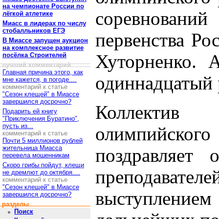
на чемпионате России по
соревновани
лёгкой атлетике
Миасс в лидерах по числу
стобалльников ЕГЭ
первенства Ро
В Миассе запущен аукцион
на комплексное развитие
посёлка Строителей
Хуторненко. 
лучший комментарий
Главная причина этого, как
одиннадцатый р
мне кажется, в погоде....
комментарий к статье
"Сезон клещей" в Миассе
завершился досрочно?
Коллектив
Подарить ей книгу
"Приключения Буратино",
пусть из...
олимпийск
комментарий к статье
Почти 5 миллионов рублей
жительница Миасса
поздравляет 
перевела мошенникам
Скоро грибы пойдут, клещи
преподав
не дремлют до октября....
комментарий к статье
"Сезон клещей" в Миассе
выступлением 
завершился досрочно?
разделы
Поиск