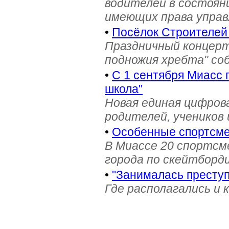
водителей в состояни
имеющих права управ
•
Посёлок Строителей
Праздничный концерт
подножия хребта" со
•
С 1 сентября Миасс 
школа"
Новая единая цифров
родителей, учеников 
•
Особенные спортсме
В Миассе 20 спортс
города по скейтборди
•
"Занималась престу
Где располагались и 