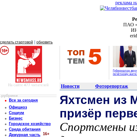
реклама н
Р
ПАО «
ИН
er
|
сделать стартовой
обновить
Губернатор вру
почётному жит
На сайте
477
читателей
Новости
Фоторепортаж
рубрики
Яхтсмен из 
Все за сегодня
Официоз
призёр перв
Социум
Бизнес
Спортсмены из
Городское хозяйство
Среда обитания
16+
Дежурная часть