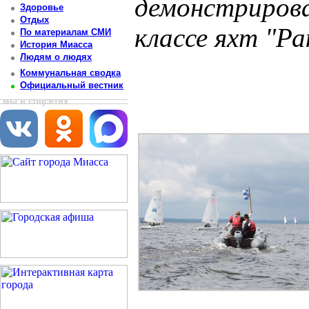
демонстрирова
Здоровье
Отдых
классе яхт "Ра
По материалам СМИ
История Миасса
Людям о людях
Постоянный адрес статьи: http://newsmiass.ru/index.php?news=77050
Коммунальная сводка
Официальный вестник
мы в соцсетях