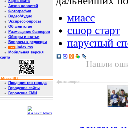
дальнейших по
Карта сайта
Архив новостей
Фотографии
миасс
Видео/Аудио
Экспресс-опросы
сшор старт
Об агентстве
Размещение баннеров
Обзоры и статьи
парусный сп
Вопросы к редакции
index.rss
Мобильная версия
сайта
Нашли оши
Miass.BIZ
фотогалерея
Предприятия города
Городские сайты
Городские СМИ