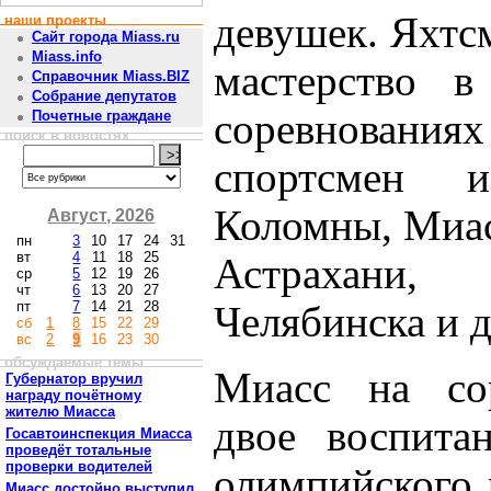
девушек. Яхтс
наши проекты
Сайт города Miass.ru
Miass.info
мастерство в
Справочник Miass.BIZ
Собрание депутатов
соревнован
Почетные граждане
поиск в новостях
спортсмен 
Коломны, Миас
Август, 2026
пн
3
10
17
24
31
вт
4
11
18
25
Астрахани, 
ср
5
12
19
26
чт
6
13
20
27
пт
7
14
21
28
Челябинска и д
сб
1
8
15
22
29
вс
2
9
16
23
30
обсуждаемые темы
Миасс на сор
Губернатор вручил
награду почётному
жителю Миасса
двое воспита
Госавтоинспекция Миасса
проведёт тотальные
проверки водителей
олимпийского 
Миасс достойно выступил