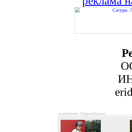
реклама н
Р
О
ИН
eri
в рубрике: Отдых/Спорт