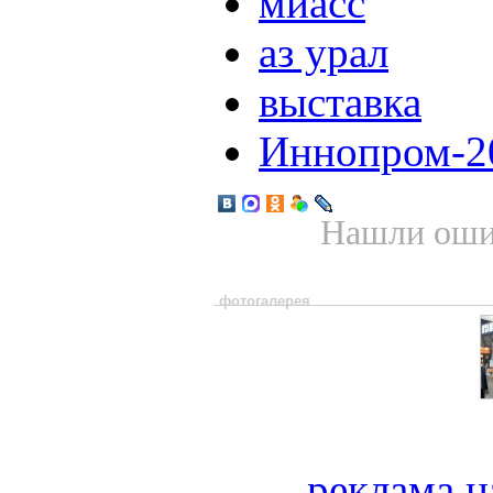
миасс
аз урал
выставка
Иннопром-2
Нашли ошиб
фотогалерея
реклама н