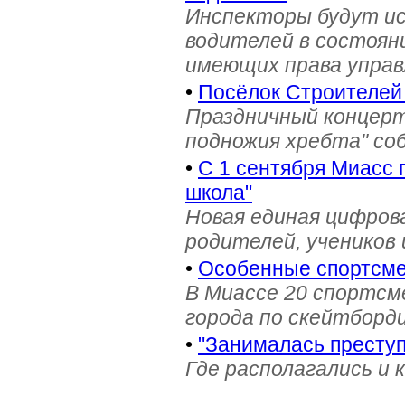
Инспекторы будут и
водителей в состояни
имеющих права управ
•
Посёлок Строителей
Праздничный концерт
подножия хребта" со
•
С 1 сентября Миасс 
школа"
Новая единая цифров
родителей, учеников 
•
Особенные спортсме
В Миассе 20 спортс
города по скейтборди
•
"Занималась престу
Где располагались и 