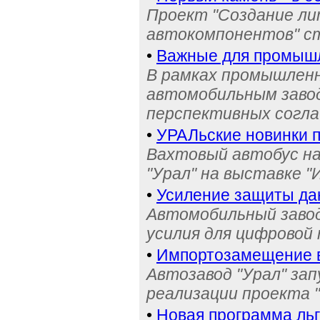
Проект "Создание ли
автокомпонентов" ст
•
Важные для промышл
В рамках промышленн
автомобильным завод
перспективных согл
•
УРАЛьские новинки 
Вахтовый автобус на
"Урал" на выставке "
•
Усиление защиты да
Автомобильный завод
усилия для цифрово
•
Импортозамещение в
Автозавод "Урал" зап
реализации проекта 
•
Новая программа льг