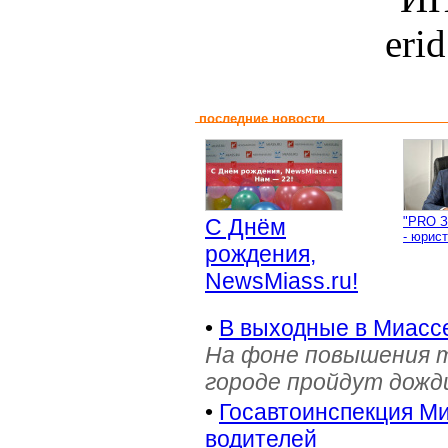
eri
последние новости
С Днём
"PRO З
- юрист
рождения,
NewsMiass.ru!
•
В выходные в Миасс
На фоне повышения т
городе пройдут дожд
•
Госавтоинспекция Ми
водителей