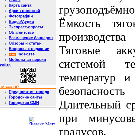
грузоподъёмн
Карта сайта
Архив новостей
Фотографии
Ёмкость тяго
Видео/Аудио
Экспресс-опросы
производства
Об агентстве
Размещение баннеров
Обзоры и статьи
Тяговые акк
Вопросы к редакции
index.rss
системой те
Мобильная версия
сайта
температур и
безопаснос
Miass.BIZ
Предприятия города
Городские сайты
Длительный с
Городские СМИ
при минусов
градусов.