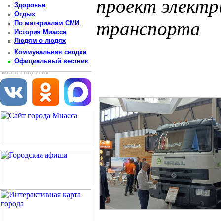
проект электр
Здоровье
Отдых
транспорта
По материалам СМИ
История Миасса
Людям о людях
Постоянный адрес статьи: http://newsmiass.ru/index.php?news=76735
Коммунальная сводка
Официальный вестник
мы в соцсетях