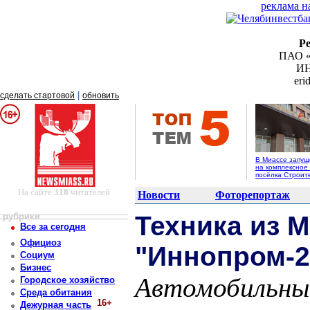
реклама н
Р
ПАО «
ИН
er
|
сделать стартовой
обновить
В Миассе запущ
на комплексное
посёлка Строит
На сайте
318
читателей
Новости
Фоторепортаж
рубрики
Техника из М
Все за сегодня
Официоз
"Иннопром-2
Социум
Бизнес
Автомобильный
Городское хозяйство
Среда обитания
16+
Дежурная часть