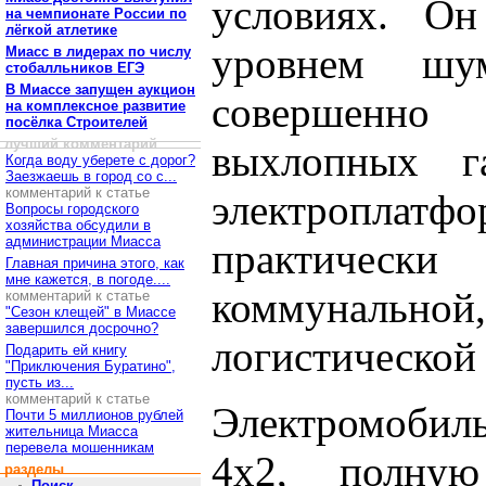
условиях. Он
на чемпионате России по
лёгкой атлетике
уровнем шу
Миасс в лидерах по числу
стобалльников ЕГЭ
В Миассе запущен аукцион
совершенн
на комплексное развитие
посёлка Строителей
лучший комментарий
выхлопных га
Когда воду уберете с дорог?
Заезжаешь в город со с...
комментарий к статье
электроплат
Вопросы городского
хозяйства обсудили в
администрации Миасса
практически
Главная причина этого, как
мне кажется, в погоде....
коммунальной,
комментарий к статье
"Сезон клещей" в Миассе
завершился досрочно?
логистической
Подарить ей книгу
"Приключения Буратино",
пусть из...
комментарий к статье
Электромобил
Почти 5 миллионов рублей
жительница Миасса
перевела мошенникам
4х2, полну
разделы
Поиск