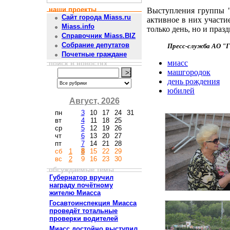
наши проекты
Выступления группы "
Сайт города Miass.ru
активное в них участи
Miass.info
только день, но и праз
Справочник Miass.BIZ
Собрание депутатов
Пресс-служба АО "
Почетные граждане
миасс
поиск в новостях
машгородок
день рождения
юбилей
Август, 2026
пн
3
10
17
24
31
вт
4
11
18
25
ср
5
12
19
26
чт
6
13
20
27
пт
7
14
21
28
сб
1
8
15
22
29
вс
2
9
16
23
30
обсуждаемые темы
Губернатор вручил
награду почётному
жителю Миасса
Госавтоинспекция Миасса
проведёт тотальные
проверки водителей
Миасс достойно выступил