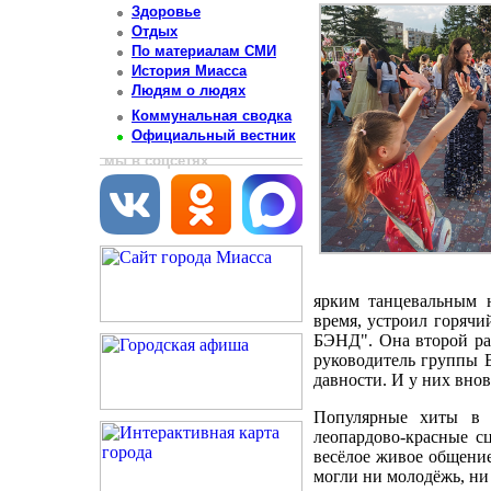
Здоровье
Отдых
По материалам СМИ
История Миасса
Людям о людях
Коммунальная сводка
Официальный вестник
мы в соцсетях
ярким танцевальным н
время, устроил горяч
БЭНД". Она второй раз
руководитель группы 
давности. И у них вно
Популярные хиты в с
леопардово-красные с
весёлое живое общение
могли ни молодёжь, ни