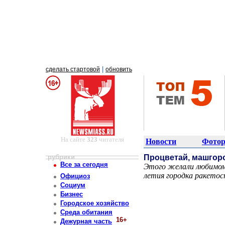
|
сделать стартовой
обновить
На сайте
323
читателя
Новости
Фотор
рубрики
Процветай, машгор
Все за сегодня
Этого желали любимому
летия городка ракето
Официоз
Постоянный адрес статьи: http://newsmiass.ru/index.php?news=76720
Социум
Бизнес
Городское хозяйство
Среда обитания
16+
Дежурная часть