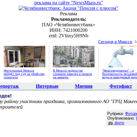
реклама на сайте "NewsMiass.ru"
Реклама
Рекламодатель:
ПАО «Челябинвестбанк»
ИНН: 7421000200
erid: 2Vfnxy5H9Nb
Сегодня в Миассе
, 
Жительница Миасса
В Миассе подростки
"Миассводоканал" - о
пойдёт под суд за убийство
сломали лавочку и попали
безопасности питьевой
сожителя
на камеры
воды в паводковый пер
епортаж
Интервью
Мнения
Фотофакт
одок!
 району участники праздника, организованного АО "ГРЦ Макеев
строителей
Агентство новостей "NewsMiass.ru"
Рубрика:
Фотор
Опубликовано:
фото