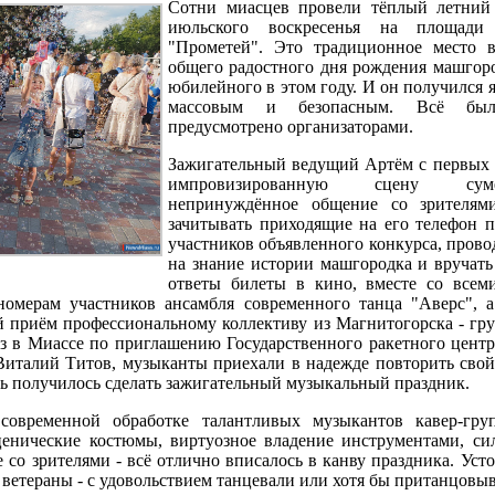
Сотни миасцев провели тёплый летний 
июльского воскресенья на площад
"Прометей". Это традиционное место в
общего радостного дня рождения машгоро
юбилейного в этом году. И он получился 
массовым и безопасным. Всё бы
предусмотрено организаторами.
Зажигательный ведущий Артём с первых 
импровизированную сцену сум
непринуждённое общение со зрителям
зачитывать приходящие на его телефон п
участников объявленного конкурса, прово
на знание истории машгородка и вручать
ответы билеты в кино, вместе со всем
омерам участников ансамбля современного танца "Аверс", 
ий приём профессиональному коллективу из Магнитогорска - г
 в Миассе по приглашению Государственного ракетного центра
Виталий Титов, музыканты приехали в надежде повторить свой
вь получилось сделать зажигательный музыкальный праздник.
овременной обработке талантливых музыкантов кавер-гру
ценические костюмы, виртуозное владение инструментами, си
 со зрителями - всё отлично вписалось в канву праздника. Усто
 ветераны - с удовольствием танцевали или хотя бы пританцовы