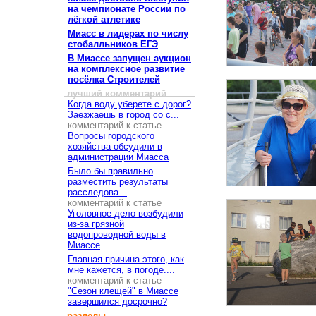
на чемпионате России по
лёгкой атлетике
Миасс в лидерах по числу
стобалльников ЕГЭ
В Миассе запущен аукцион
на комплексное развитие
посёлка Строителей
лучший комментарий
Когда воду уберете с дорог?
Заезжаешь в город со с...
комментарий к статье
Вопросы городского
хозяйства обсудили в
администрации Миасса
Было бы правильно
разместить результаты
расследова...
комментарий к статье
Уголовное дело возбудили
из-за грязной
водопроводной воды в
Миассе
Главная причина этого, как
мне кажется, в погоде....
комментарий к статье
"Сезон клещей" в Миассе
завершился досрочно?
разделы