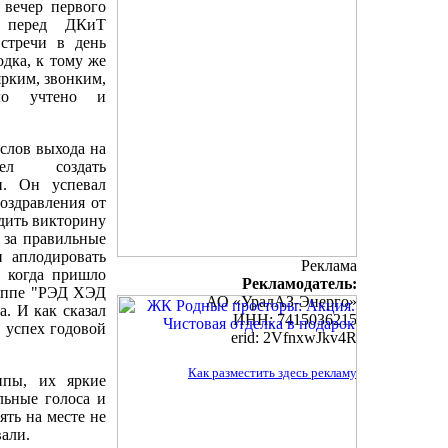
вечер первого
и перед ДКиТ
стречи в день
дка, к тому же
ярким, звонким,
ло учтено и
слов выхода на
ел создать
и. Он успевал
оздравления от
дить викторину
 за правильные
и аплодировать
Реклама
а когда пришло
Рекламодатель:
руппе "РЭД ХЭД
АО «УралАЗ-Энерго»
. И как сказал
ИНН: 7415036215
 успех годовой
erid: 2VfnxwJkv4R
Как разместить здесь рекламу
ппы, их яркие
льные голоса и
ять на месте не
вали.