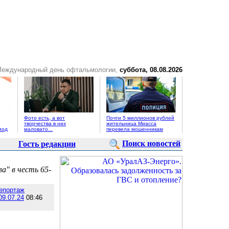
Международный день офтальмологии,
суббота, 08.08.2026
Фото есть, а вот
Почти 5 миллионов рублей
творчества в них
жительница Миасса
иод
маловато...
перевела мошенникам
Поиск новостей
Гость редакции
а" в честь 65-
епортаж
09.07.24
08:46