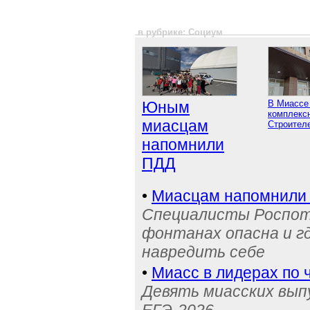
в рубрике: Социум
Юным
В Миассе
комплексн
миасцам
Строител
напомнили
ПДД
•
Миасцам напомнили 
Специалисты Роспотр
фонтанах опасна и г
навредить себе
•
Миасс в лидерах по 
Девять миасских выпу