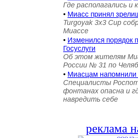
Где располагались и 
•
Миасс принял зрели
Turgoyak 3x3 Cup соб
Миассе
•
Изменился порядок 
Госуслуги
Об этом жителям Ми
России № 31 по Челя
•
Миасцам напомнили 
Специалисты Роспотр
фонтанах опасна и г
навредить себе
реклама н