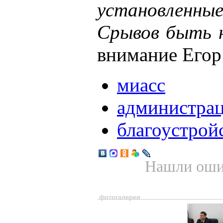
установленн
Срывов быть 
внимание Егор
миасс
администра
благоустрой
Нашли ошиб
фотогалерея