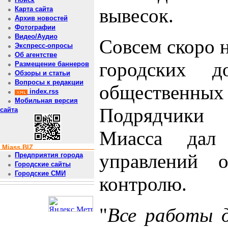
вывесок.
Карта сайта
Архив новостей
Фотографии
Видео/Аудио
Совсем скоро 
Экспресс-опросы
Об агентстве
городских д
Размещение баннеров
Обзоры и статьи
Вопросы к редакции
общественных
index.rss
Мобильная версия
Подрядчики 
сайта
Миасса дал 
Miass.BIZ
управлений о
Предприятия города
Городские сайты
Городские СМИ
контролю.
"
Все работы 