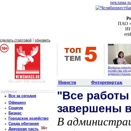
реклама н
Р
ПАО «
ИН
er
|
сделать стартовой
обновить
Вопросы городс
хозяйства обсуд
администрации
На сайте
532
читателя
Новости
Фоторепортаж
рубрики
"Все работы
Все за сегодня
Официоз
завершены в
Социум
Бизнес
В администрац
Городское хозяйство
Среда обитания
16+
Дежурная часть