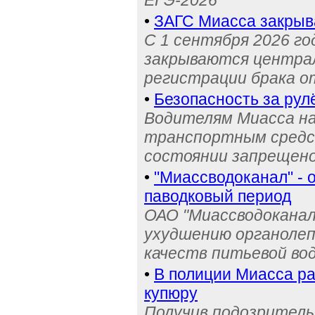
ЕГЭ-2026
•
ЗАГС Миасса закрыв
С 1 сентября 2026 го
закрываются централ
регистрации брака о
•
Безопасность за рул
Водителям Миасса н
транспортным средс
состоянии запрещен
•
"Миассводоканал" - 
паводковый период
ОАО "Миассводоканал
ухудшению органолеп
качеств питьевой во
•
В полиции Миасса ра
купюру
Получив подозрительн