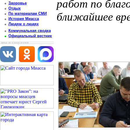
работ по благ
Здоровье
Отдых
ближайшее вр
По материалам СМИ
История Миасса
Людям о людях
Постоянный адрес статьи: http://newsmiass.ru/index.php?news=76008
Коммунальная сводка
Официальный вестник
мы в соцсетях