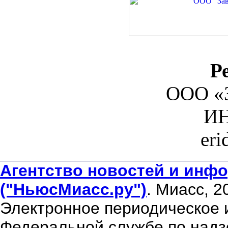
Р
ООО «З
ИН
er
Агентство новостей и инфо
("НьюсМиасс.ру")
. Миасс, 2
Электронное периодическое 
Федеральной службе по надзо