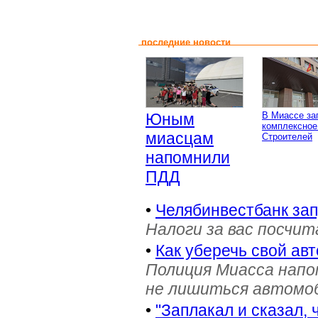
последние новости
Юным
В Миассе за
комплексное
миасцам
Строителей
напомнили
ПДД
•
Челябинвестбанк за
Налоги за вас посчи
•
Как уберечь свой ав
Полиция Миасса напо
не лишиться автомоб
•
"Заплакал и сказал, 