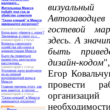
маловато...
визуальны
Жительница Миасса
пойдёт под суд за
Автозаводцев 
убийство сожителя
"Сезон клещей" в Миассе
завершился досрочно?
гостевой ма
лучший комментарий
Когда воду уберете с дорог?
Заезжаешь в город со с...
здесь. А знач
комментарий к статье
Вопросы городского
хозяйства обсудили в
быть приве
администрации Миасса
Было бы правильно
дизайн-кодом
"
разместить результаты
расследова...
комментарий к статье
Егор Ковальчу
Уголовное дело возбудили
из-за грязной
водопроводной воды в
провести ра
Миассе
Главная причина этого, как
мне кажется, в погоде....
организаций
комментарий к статье
"Сезон клещей" в Миассе
завершился досрочно?
необходимост
разделы
Поиск