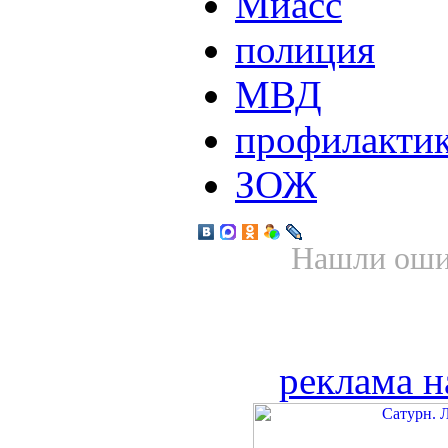
Миасс
полиция
МВД
профилакти
ЗОЖ
Нашли ошиб
реклама н