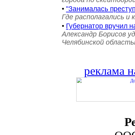
•
"Занималась престу
Где располагались и 
•
Губернатор вручил н
Александр Борисов уд
Челябинской область
реклама н
Р