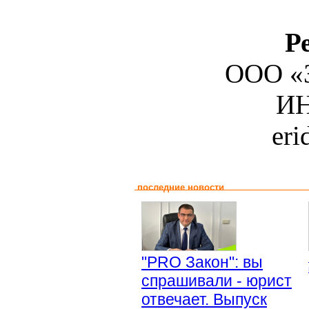
Р
ООО «З
ИН
er
последние новости
"PRO Закон": вы
спрашивали - юрист
отвечает. Выпуск