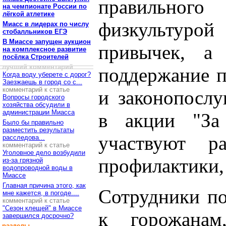
правильно
на чемпионате России по
лёгкой атлетике
физкультуро
Миасс в лидерах по числу
стобалльников ЕГЭ
В Миассе запущен аукцион
привычек, а
на комплексное развитие
посёлка Строителей
лучший комментарий
поддержание п
Когда воду уберете с дорог?
Заезжаешь в город со с...
комментарий к статье
и законопослу
Вопросы городского
хозяйства обсудили в
администрации Миасса
в акции "За
Было бы правильно
разместить результаты
участвуют р
расследова...
комментарий к статье
Уголовное дело возбудили
профилактики, 
из-за грязной
водопроводной воды в
Миассе
Главная причина этого, как
Сотрудники п
мне кажется, в погоде....
комментарий к статье
"Сезон клещей" в Миассе
к горожана
завершился досрочно?
разделы