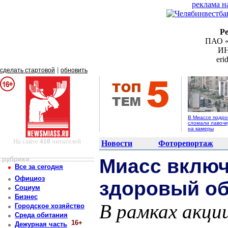
реклама н
Р
ПАО «
ИН
er
|
сделать стартовой
обновить
В Миассе подро
сломали лавочк
на камеры
На сайте
410
читателей
Новости
Фоторепортаж
рубрики
Миасс включ
Все за сегодня
Официоз
здоровый об
Социум
Бизнес
В рамках акци
Городское хозяйство
Среда обитания
16+
Дежурная часть