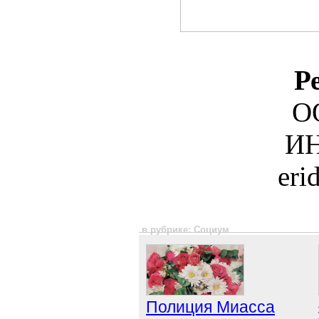
Р
О
ИН
eri
в рубрике: Социум
Полиция Миасса