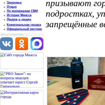
призывают го
Здоровье
Отдых
подростках, у
По материалам СМИ
История Миасса
Людям о людях
запрещённые 
Коммунальная сводка
Официальный вестник
Постоянный адрес статьи: http://newsmiass.ru/index.php?news=75615
мы в соцсетях