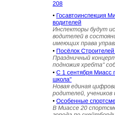
208
•
Госавтоинспекция Ми
водителей
Инспекторы будут и
водителей в состояни
имеющих права управ
•
Посёлок Строителей
Праздничный концерт
подножия хребта" со
•
С 1 сентября Миасс 
школа"
Новая единая цифров
родителей, учеников 
•
Особенные спортсме
В Миассе 20 спортс
города по скейтборди