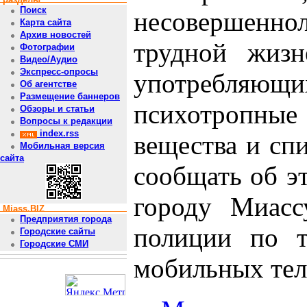
Поиск
несовершенн
Карта сайта
Архив новостей
трудной жизн
Фотографии
Видео/Аудио
Экспресс-опросы
употребляю
Об агентстве
Размещение баннеров
психотропные
Обзоры и статьи
Вопросы к редакции
index.rss
вещества и сп
Мобильная версия
сайта
сообщать об э
городу Миасс
Miass.BIZ
Предприятия города
полиции по 
Городские сайты
Городские СМИ
мобильных тел