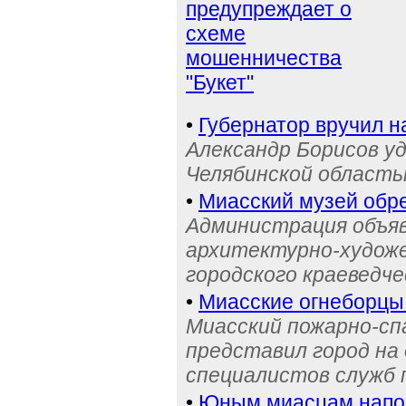
предупреждает о
схеме
мошенничества
"Букет"
•
Губернатор вручил н
Александр Борисов уд
Челябинской область
•
Миасский музей обре
Администрация объяв
архитектурно-художе
городского краеведче
•
Миасские огнеборцы
Миасский пожарно-сп
представил город на
специалистов служб
•
Юным миасцам нап