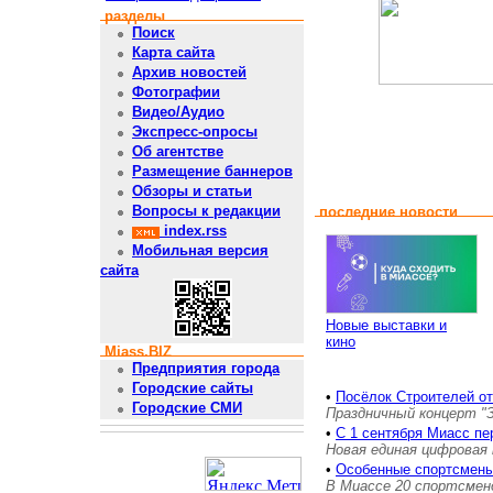
разделы
Поиск
Карта сайта
Архив новостей
Фотографии
Видео/Аудио
Экспресс-опросы
Об агентстве
Размещение баннеров
Обзоры и статьи
Вопросы к редакции
последние новости
index.rss
Мобильная версия
сайта
Новые выставки и
кино
Miass.BIZ
Предприятия города
Городские сайты
•
Посёлок Строителей о
Городские СМИ
Праздничный концерт "
•
С 1 сентября Миасс пе
Новая единая цифровая 
•
Особенные спортсмены
В Миассе 20 спортсмен