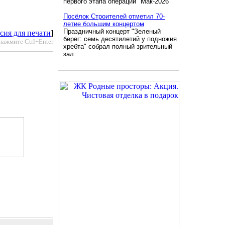
первого этапа операции "Мак-2026"
Посёлок Строителей отметил 70-
летие большим концертом
Праздничный концерт "Зеленый
сия для печати
]
берег: семь десятилетий у подножия
нажмите Ctrl+Enter
хребта" собрал полный зрительный
зал