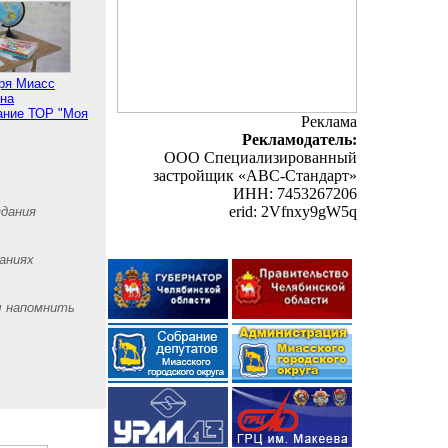
бря Миасс
 на
ание ТОР "Моя
Реклама
Рекламодатель:
ООО Специализированный
застройщик «АВС-Стандарт»
ИНН: 7453267206
erid: 2Vfnxy9gW5q
здания
аниях
ы напомнить