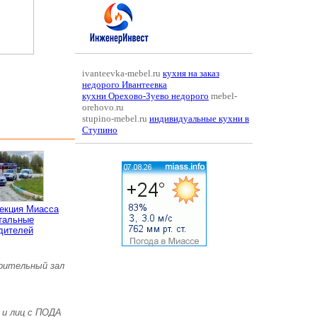
ivanteevka-mebel.ru
кухня на заказ
недорого Ивантеевка
кухни Орехово-Зуево недорого
mebel-
orehovo.ru
stupino-mebel.ru
индивидуальные кухни в
Ступино
пекция Миасса
тальные
дителей
зрительный зал
 и лиц с ПОДА