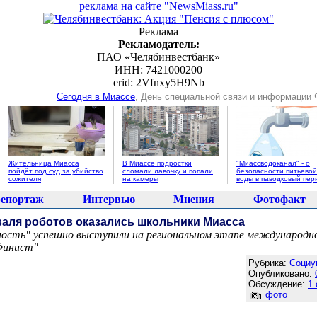
реклама на сайте "NewsMiass.ru"
Реклама
Рекламодатель:
ПАО «Челябинвестбанк»
ИНН: 7421000200
erid: 2Vfnxy5H9Nb
Сегодня в Миассе
, День специальной связи и информации
Жительница Миасса
В Миассе подростки
"Миассводоканал" - о
пойдёт под суд за убийство
сломали лавочку и попали
безопасности питьевой
сожителя
на камеры
воды в паводковый пер
епортаж
Интервью
Мнения
Фотофакт
валя роботов оказались школьники Миасса
сть" успешно выступили на региональном этапе международн
Финист"
Агентство новостей "NewsMiass.ru"
Рубрика:
Социу
Опубликовано:
Обсуждение:
1
фото