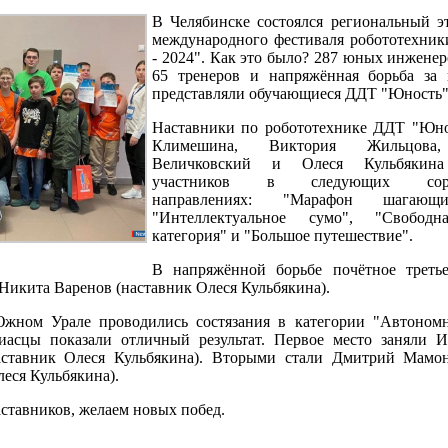
В Челябинске состоялся региональный э
международного фестиваля робототехни
- 2024". Как это было? 287 юных инженер
65 тренеров и напряжённая борьба за 
представляли обучающиеся ДДТ "Юность"
Наставники по робототехнике ДДТ "Юно
Климешина, Виктория Жильцова,
Величковский и Олеся Кульбякина
участников в следующих сорев
направлениях: "Марафон шагающи
"Интеллектуальное сумо", "Свободн
категория" и "Большое путешествие".
В напряжённой борьбе почётное третье
Никита Варенов (наставник Олеся Кульбякина).
Южном Урале проводились состязания в категории "Автоном
миасцы показали отличный результат. Первое место заняли
аставник Олеся Кульбякина). Вторыми стали Дмитрий Мамо
еся Кульбякина).
аставников, желаем новых побед.