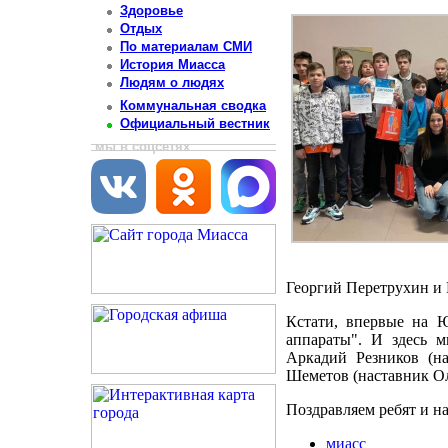
Здоровье
Отдых
По материалам СМИ
История Миасса
Людям о людях
Коммунальная сводка
Официальный вестник
мы в соцсетях
Георгий Перетрухин и 
Кстати, впервые на 
аппараты". И здесь 
Аркадий Резников (н
Шеметов (наставник Ол
Поздравляем ребят и н
миасс