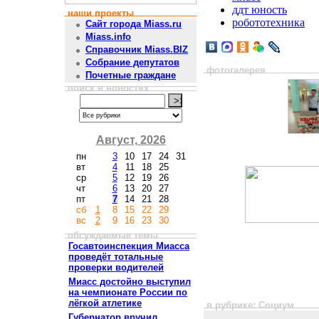
ддт юность
наши проекты
робототехника
Сайт города Miass.ru
Miass.info
Справочник Miass.BIZ
Собрание депутатов
фотогалерея
Почетные граждане
поиск в новостях
Август, 2026
пн
3
10
17
24
31
вт
4
11
18
25
ср
5
12
19
26
чт
6
13
20
27
пт
7
14
21
28
сб
1
8
15
22
29
вс
2
9
16
23
30
обсуждаемые темы
Госавтоинспекция Миасса
проведёт тотальные
проверки водителей
Миасс достойно выступил
на чемпионате России по
лёгкой атлетике
в рубрике: Социум
Губернатор вручил