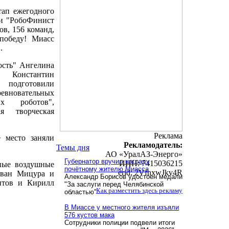
тап ежегодного
ки "РобоФинист
ов, 156 команд,
победу! Миасс
.
сть" Ангелина
 Константин
 подготовили
новательных
х роботов",
ая творческая
Реклама
 место заняли
Рекламодатель:
Темы дня
АО «УралАЗ-Энерго»
Губернатор вручил награду
ИНН: 7415036215
ные воздушные
почётному жителю Миасса
erid: 2VfnxwJkv4R
 Иван Мицура и
Александр Борисов удостоен медали
нтов и Кирилл
"За заслуги перед Челябинской
Как разместить здесь рекламу
областью"
В Миассе у местного жителя изъяли
576 кустов мака
Сотрудники полиции подвели итоги