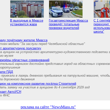
В выходные в Миассе
Госавтоинспекция Миасса
С 1 сентя
установится жара
проведёт тотальные
переходит
проверки водителей
использов
школа"
граду почётному жителю Миасса
тоен медали "За заслуги перед Челябинской областью"
т архитектурную подсветку
а аукцион на устройство архитектурно-художественного подсветки 
ого музея
призёры областных соревнований
ательный гарнизон достойно представил город на областных соревнов
ожаротушения
нили ПДД
 приехали в лагерь дневного пребывания на патрульной машине, чтоб
ла дорожного движения
ион на комплексное развитие посёлка Строителей
ть заявку на участие в аукционе до 4 сентября 2029 год
скает АвтоУСН
ет ФНС
реклама на сайте "NewsMiass.ru"