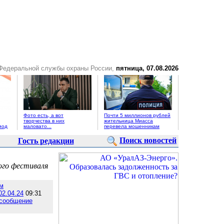
 Федеральной службы охраны России,
пятница, 07.08.2026
Фото есть, а вот
Почти 5 миллионов рублей
творчества в них
жительница Миасса
иод
маловато...
перевела мошенникам
Поиск новостей
Гость редакции
ого фестиваля
м
02.04.24
09:31
 сообщение