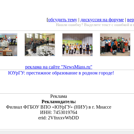
[
обсудить тему
|
дискуссия на форуме
|
вер
Нашли ошибку? Выделите текст с ошибкой и 
реклама на сайте "NewsMiass.ru"
Реклама
Рекламодатель:
Филиал ФГБОУ ВПО «ЮУрГУ» (НИУ) в г. Миассе
ИНН: 7453019764
erid: 2VfnxxvWbDD