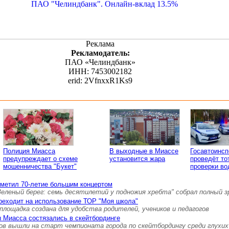
Реклама
Рекламодатель:
ПАО «Челиндбанк»
ИНН: 7453002182
erid: 2VfnxxR1Ks9
Полиция Миасса
В выходные в Миассе
Госавтоинс
предупреждает о схеме
установится жара
проведёт то
мошенничества "Букет"
проверки во
тметил 70-летие большим концертом
Зеленый берег: семь десятилетий у подножия хребта" собрал полный 
реходит на использование ТОР "Моя школа"
площадка создана для удобства родителей, учеников и педагогов
 Миасса состязались в скейтбординге
ов вышли на старт чемпионата города по скейтбордингу среди глухих