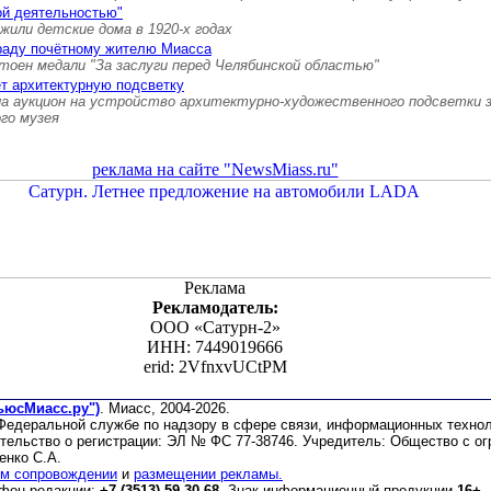
ой деятельностью"
 жили детские дома в 1920-х годах
граду почётному жителю Миасса
тоен медали "За заслуги перед Челябинской областью"
т архитектурную подсветку
а аукцион на устройство архитектурно-художественного подсветки 
ого музея
реклама на сайте "NewsMiass.ru"
Реклама
Рекламодатель:
ООО «Сатурн-2»
ИНН: 7449019666
erid: 2VfnxvUCtPM
ьюсМиасс.ру")
. Миасс, 2004-2026.
 Федеральной службе по надзору в сфере связи, информационных техно
етельство о регистрации: ЭЛ № ФС 77-38746. Учредитель: Общество с о
енко С.А.
м сопровождении
и
размещении рекламы.
ефон редакции:
+7 (3513) 59-30-68
. Знак информационный продукции
16+
.