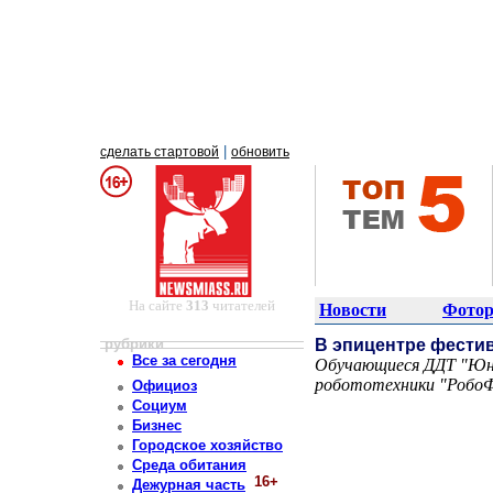
|
сделать стартовой
обновить
На сайте
313
читателей
Новости
Фотор
рубрики
В эпицентре фести
Все за сегодня
Обучающиеся ДДТ "Юно
робототехники "Робо
Официоз
Постоянный адрес статьи: http://newsmiass.ru/index.php?news=75612
Социум
Бизнес
Городское хозяйство
Среда обитания
16+
Дежурная часть