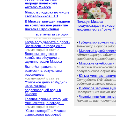
награду почётному
жителю Миасса
Миасс в лидерах по числу
стобалльников ЕГЭ
В Миассе запущен аукцион
Полиция Миасса
на комплексное развитие
предупреждает о схеме
посёлка Строителей
мошенничества "Букет"
все темы за сегодня...
лучший комментарий
Когда воду уберете с дорог?
•
Губернатор вручил на
Заезжаешь в город со с...
Александр Борисов удос
комментарий к статье
•
Миасский музей обретё
Вопросы городского
Администрация объявил
хозяйства обсудили в
городского краеведческ
администрации Миасса
•
Миасские огнеборцы - 
Было бы правильно
Миасский пожарно-спас
разместить результаты
специалистов служб п
расследова...
•
Юным миасцам напом
комментарий к статье
Сотрудники ГАИ Миасса
Уголовное дело возбудили
ребятам главные прави
из-за грязной
•
В Миассе запущен аукц
водопроводной воды в
Застройщики могут пода
Миассе
•
Челябинвестбанк запу
Главная причина этого, как
Налоги за вас посчита
мне кажется, в погоде....
комментарий к статье
"Сезон клещей" в Миассе
завершился досрочно?