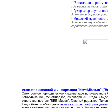
•
"Занималась преступн
Где располагались и как
•
Губернатор вручил на
Александр Борисов удос
•
Миасский музей обретё
Администрация объявил
городского краеведческ
Агентство новостей и информации "NewsMiass.ru" ("Н
Электронное периодическое издание зарегистрировано в
коммуникаций (Роскомнадзор) 28 января 2010 года. Свид
ответственностью "ВЕБ Миасс". Главный редактор: Тихон
Подробнее о соблюдении
авторских прав
,
информационно
Адрес электронной почты редакции:
news@miass.ru
, тел