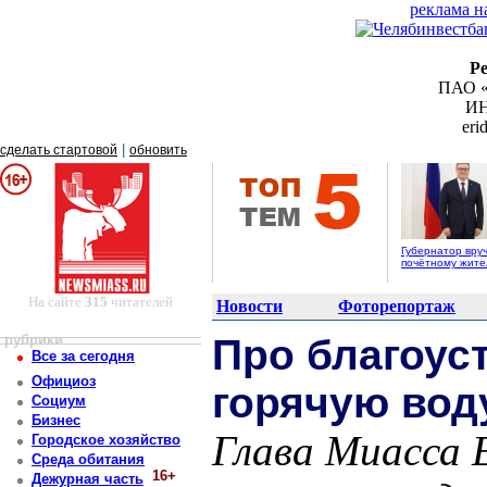
реклама н
Р
ПАО «
ИН
er
|
сделать стартовой
обновить
Губернатор вру
почётному жит
На сайте
315
читателей
Новости
Фоторепортаж
рубрики
Про благоуст
Все за сегодня
Официоз
горячую воду
Социум
Бизнес
Глава Миасса 
Городское хозяйство
Среда обитания
16+
Дежурная часть