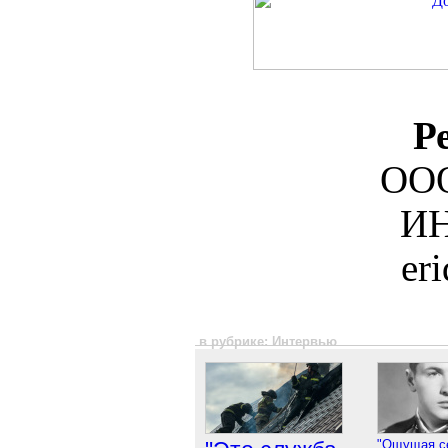
Р
ООО
ИН
er
в рубрике: Интервью
"Ощущая се