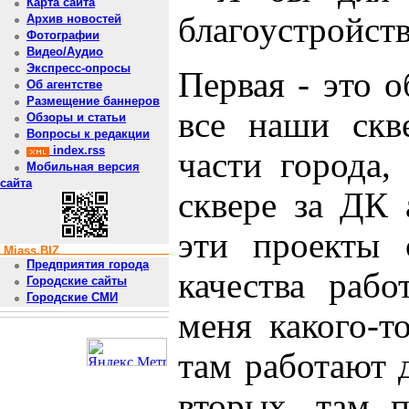
Карта сайта
благоустройств
Архив новостей
Фотографии
Видео/Аудио
Экспресс-опросы
Первая - это 
Об агентстве
Размещение баннеров
все наши скв
Обзоры и статьи
Вопросы к редакции
index.rss
части города,
Мобильная версия
сайта
сквере за ДК 
эти проекты 
Miass.BIZ
Предприятия города
качества рабо
Городские сайты
Городские СМИ
меня какого-т
там работают 
вторых, там 