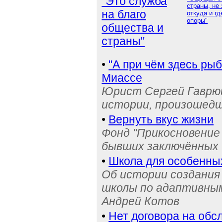
"Это служба
страны, не 
на благо
откуда и гд
опоры"
общества и
страны"
•
"А при чём здесь рыб
Миассе
Юрист Сергей Гаврюш
истории, произошедш
•
Вернуть вкус жизни
Фонд "Прикосновение
бывших заключённых
•
Школа для особенны
Об истории создания
школы по адаптивным
Андрей Котов
•
Нет договора на обс