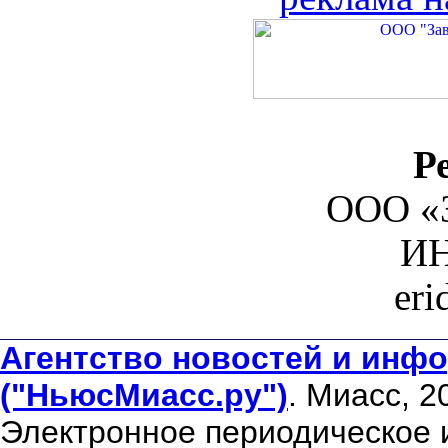
Р
ООО «З
ИН
er
Агентство новостей и инфо
("НьюсМиасс.ру")
. Миасс, 2
Электронное периодическое 