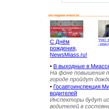
последние новости
С Днём
"PRO З
- юрист
рождения,
NewsMiass.ru!
•
В выходные в Миасс
На фоне повышения т
городе пройдут дожд
•
Госавтоинспекция Ми
водителей
Инспекторы будут и
водителей в состояни