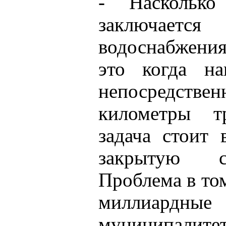
- Наскольк
заключаетс
водоснабжения
это когда на
непосредств
километры т
задача стоит 
закрытую с
Проблема в том
миллиардны
муниципалитету