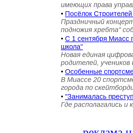
имеющих права управ
•
Посёлок Строителей
Праздничный концерт
подножия хребта" со
•
С 1 сентября Миасс 
школа"
Новая единая цифров
родителей, учеников 
•
Особенные спортсме
В Миассе 20 спортс
города по скейтборди
•
"Занималась престу
Где располагались и 
реклама н