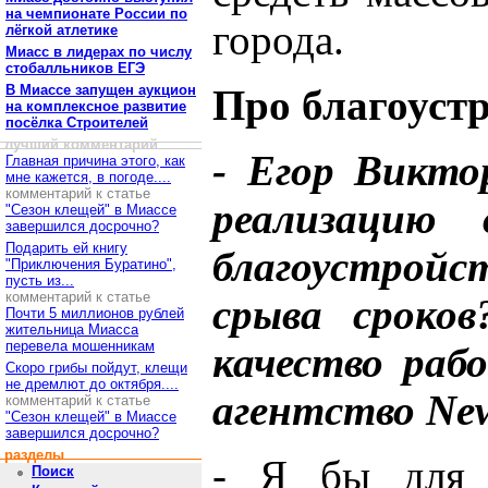
на чемпионате России по
города.
лёгкой атлетике
Миасс в лидерах по числу
стобалльников ЕГЭ
В Миассе запущен аукцион
Про благоуст
на комплексное развитие
посёлка Строителей
лучший комментарий
- Егор Викто
Главная причина этого, как
мне кажется, в погоде....
комментарий к статье
реализацию
"Сезон клещей" в Миассе
завершился досрочно?
Подарить ей книгу
благоустройст
"Приключения Буратино",
пусть из...
комментарий к статье
срыва сроков
Почти 5 миллионов рублей
жительница Миасса
перевела мошенникам
качество раб
Скоро грибы пойдут, клещи
не дремлют до октября....
агентство New
комментарий к статье
"Сезон клещей" в Миассе
завершился досрочно?
разделы
- Я бы для н
Поиск