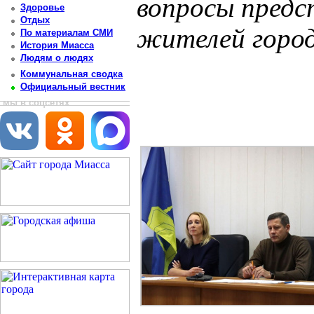
вопросы пред
Здоровье
Отдых
жителей горо
По материалам СМИ
История Миасса
Людям о людях
Постоянный адрес статьи: http://newsmiass.ru/index.php?news=73123
Коммунальная сводка
Официальный вестник
мы в соцсетях