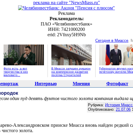
реклама на сайте "NewsMiass.ru"
Реклама
Рекламодатель:
ПАО «Челябинвестбанк»
ИНН: 7421000200
erid: 2Vfnxy5H9Nb
Сегодня в Миассе
, 
Фото есть, а вот
В Миассе запущен аукцион
Губернатор вручил наг
творчества в них
на комплексное развитие
почётному жителю Миа
маловато...
посёлка Строителей
епортаж
Интервью
Мнения
Фотофакт
мородок
весом один пуд девять фунтов чистого золота компания выдала 
Агентство новостей "NewsMiass.ru"
Рубрика:
История Миасс
Опубликовано:
21.07.06
1
Царево-Александровском прииске Миасса вновь найден редкий с
 чистого золота.