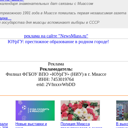
календаря знаменательных дат связаны с Миассом
 тревожного 1991 года в Миассе появилась первая независимая газета
шадке…
ля государства дня миасцы вспоминают выборы в СССР
реклама на сайте "NewsMiass.ru"
Реклама
Рекламодатель:
Филиал ФГБОУ ВПО «ЮУрГУ» (НИУ) в г. Миассе
ИНН: 7453019764
erid: 2VfnxxvWbDD
вали
Новые выставки и
Полиция Миасса
В вых