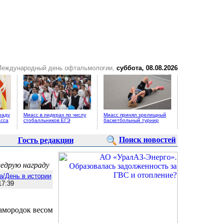
Международный день офтальмологии,
суббота, 08.08.2026
раду
Миасс в лидерах по числу
Миасс принял зрелищный
сса
стобалльников ЕГЭ
баскетбольный турнир
Поиск новостей
Гость редакции
щедрую награду
а/День в истории
7:39
амородок весом