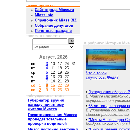
наши проекты
Сайт города Miass.ru
Miass.info
Справочник Miass.BIZ
Собрание депутатов
Почетные граждане
поиск в новостях
в рубрике: История Миа
Август, 2026
пн
3
10
17
24
31
вт
4
11
18
25
ср
5
12
19
26
Что с тобой
чт
6
13
20
27
случилось, Федя?
пт
7
14
21
28
сб
1
8
15
22
29
вс
2
9
16
23
30
•
Гражданская оборона 
обсуждаемые темы
В Миассе масштабную р
Губернатор вручил
осуществляет управле
награду почётному
•
65 лет со дня аварии 
жителю Миасса
В управлении соцзащит
сбросов радиоактивных 
Госавтоинспекция Миасса
проведёт тотальные
•
"Мечты Александра Се
проверки водителей
Кундравинскую улицу в 
Миасс достойно выступил
•
"Вино из ревеня, похож