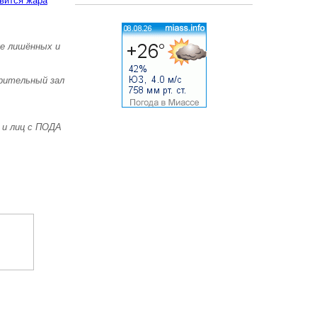
вится жара
же лишённых и
зрительный зал
 и лиц с ПОДА