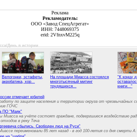
Реклама
Рекламодатель:
ООО «Завод СпецАгрегат»
ИНН: 7448069375
erid: 2VfnxvM225q
сса/День в истории
Велогонки, эстафеты,
На площади Миасса состоялся
"К концу д
акробатика, хор...
многотысячный митинг
оставалос
трудящихся...
книги..."
России отмечает юбилей
аботу по защите населения и территории округа от чрезвычайных с
ние ГОЧС
на ПО "Маяк"
ы Миасса на учёте состоят граждане, подвергшиеся воздействию рад
отходов в реку Теча
ргеевича сбылись. Свободен люд на Руси"
Миассе переименовали 85 лет назад - в год 100-летия со дня смерти А
ее на "шабли"