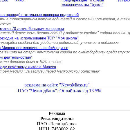
к 208
кино
предупреждает о схеме
устано
мошенничества "Букет"
са проведёт тотальные проверки водителей
ть в транспортном потоке водителей в состоянии опьянения, а так
вления
тметил 70-летие большим концертом
Зеленый берег: семь десятилетий у подножия хребта" собрал полный 
реходит на использование ТОР "Моя школа"
площадка создана для удобства родителей, учеников и педагогов
 Миасса состязались в скейтбординге
ов вышли на старт чемпионата города по скейтбордингу среди глухих
ой деятельностью"
 жили детские дома в 1920-х годах
граду почётному жителю Миасса
тоен медали "За заслуги перед Челябинской областью"
реклама на сайте "NewsMiass.ru"
Реклама
Рекламодатель:
ПАО «Челиндбанк»
ИНН: 7453002182