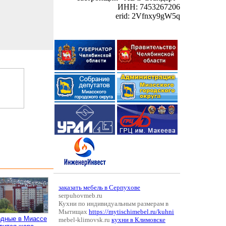
ИНН: 7453267206
erid: 2Vfnxy9gW5q
заказать мебель в Серпухове
serpuhovmeb.ru
Кухни по индивидуальным размерам в
Мытищах
https://mytischimebel.ru/kuhni
одные в Миассе
mebel-klimovsk.ru
кухни в Климовске