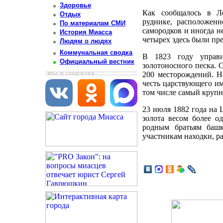
Здоровье
Как сообщалось в Ле
Отдых
руднике, расположенн
По материалам СМИ
самородков и иногда н
История Миасса
четырех здесь были пре
Людям о людях
Коммунальная сводка
В 1823 году управи
Официальный вестник
золотоносного песка. 
мы в соцсетях
200 месторождений. Н
честь царствующего им
том числе самый крупн
23 июля 1882 года на 
золота весом более о
родным братьям башк
участникам находки, р