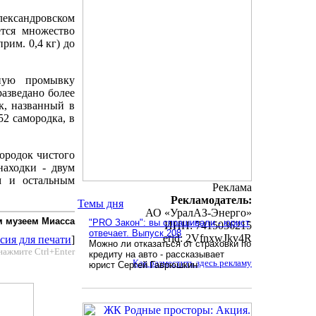
ександровском
ется множество
рим. 0,4 кг) до
ную промывку
разведано более
к, названный в
52 самородка, в
ородок чистого
находки - двум
м и остальным
Реклама
Рекламодатель:
Темы дня
АО «УралАЗ-Энерго»
м музеем Миасса
"PRO Закон": вы спрашивали - юрист
ИНН: 7415036215
отвечает. Выпуск 208
erid: 2VfnxwJkv4R
сия для печати
]
Можно ли отказаться от страховки по
нажмите Ctrl+Enter
кредиту на авто - рассказывает
Как разместить здесь рекламу
юрист Сергей Гаврюшкин