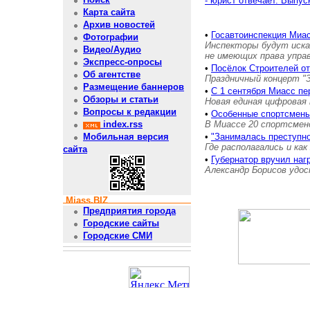
- юрист отвечает. Выпус
Карта сайта
Архив новостей
•
Госавтоинспекция Миас
Фотографии
Инспекторы будут иска
Видео/Аудио
не имеющих права упра
Экспресс-опросы
•
Посёлок Строителей о
Об агентстве
Праздничный концерт "
Размещение баннеров
•
С 1 сентября Миасс пе
Обзоры и статьи
Новая единая цифровая 
Вопросы к редакции
•
Особенные спортсмены
В Миассе 20 спортсмен
index.rss
•
"Занималась преступн
Мобильная версия
Где располагались и как
сайта
•
Губернатор вручил на
Александр Борисов удос
Miass.BIZ
Предприятия города
Городские сайты
Городские СМИ