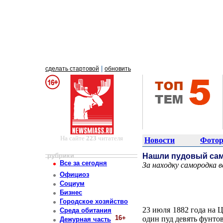
|
сделать стартовой
обновить
На сайте
223
читателя
Новости
Фотор
рубрики
Нашли пудовый са
Все за сегодня
За находку самородка 
Постоянный адрес статьи: http://newsmiass.ru/index.php?news=7198
Официоз
Социум
Бизнес
Городское хозяйство
23 июля 1882 года на 
Среда обитания
16+
один пуд девять фунтов
Дежурная часть