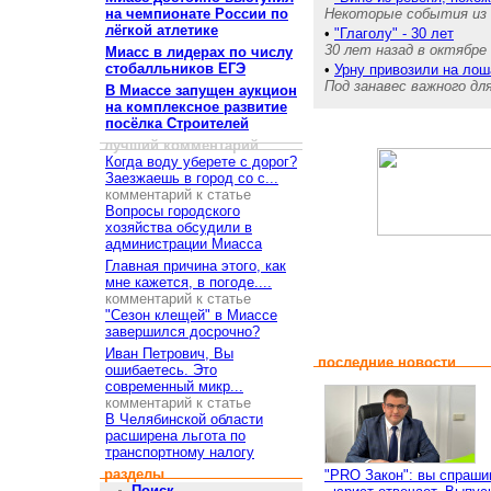
на чемпионате России по
Некоторые события из 
лёгкой атлетике
•
"Глаголу" - 30 лет
30 лет назад в октябре
Миасс в лидерах по числу
стобалльников ЕГЭ
•
Урну привозили на ло
Под занавес важного д
В Миассе запущен аукцион
на комплексное развитие
посёлка Строителей
лучший комментарий
Когда воду уберете с дорог?
Заезжаешь в город со с...
комментарий к статье
Вопросы городского
хозяйства обсудили в
администрации Миасса
Главная причина этого, как
мне кажется, в погоде....
комментарий к статье
"Сезон клещей" в Миассе
завершился досрочно?
Иван Петрович, Вы
последние новости
ошибаетесь. Это
современный микр...
комментарий к статье
В Челябинской области
расширена льгота по
транспортному налогу
разделы
"PRO Закон": вы спраши
Поиск