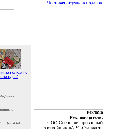
ня на полках не
ь ни одной
итуаций
иации и
Реклама
Рекламодатель:
ООО Специализированный
.С. Пушкина
застройщик «АВС-Стандарт»