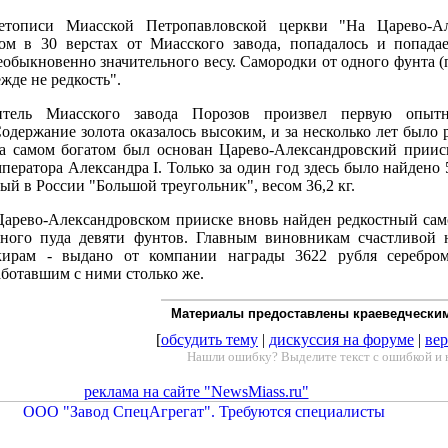
тописи Миасской Петропавловской церкви "На Царево-Ал
ом в 30 верстах от Миасского завода, попадалось и попада
еобыкновенно значительного весу. Самородки от одного фунта (п
жде не редкость".
тель Миасского завода Порозов произвел первую опыт
Содержание золота оказалось высоким, и за несколько лет было 
а самом богатом был основан Царево-Александровский приис
ператора Александра I. Только за один год здесь было найдено 
ый в России "Большой треугольник", весом 36,2 кг.
Царево-Александровском прииске вновь найден редкостный сам
дного пуда девяти фунтов. Главным виновникам счастливой 
ирам - выдано от компании награды 3622 рубля серебро
аботавшим с ними столько же.
Материалы предоставлены краеведчески
[
обсудить тему
|
дискуссия на форуме
|
вер
Нашли ошибку? Выделите текст с ошибкой и 
реклама на сайте "NewsMiass.ru"