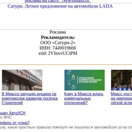
реклама на сайте "NewsMiass.ru"
Реклама
Рекламодатель:
ООО «Сатурн-2»
ИНН: 7449019666
erid: 2VfnxvUCtPM
В Миассе запущен аукцион на
Кому в Миассе ждать
Миасс дост
комплексное развитие посёлка
коммунальных
на чемпион
Строителей
отключений?
лёгкой атле
скает АвтоУСН
ет ФНС
мобиль от угона?
ила, какие простые правила помогут не лишиться автомобиля из-за с