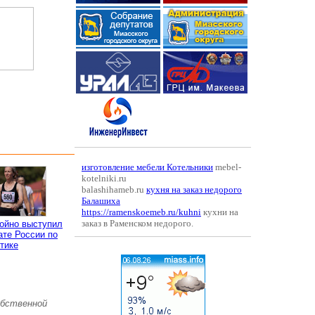
изготовление мебели Котельники
mebel-
kotelniki.ru
balashihameb.ru
кухня на заказ недорого
Балашиха
https://ramenskoemeb.ru/kuhni
кухни на
заказ в Раменском недорого.
ойно выступил
ате России по
тике
обственной