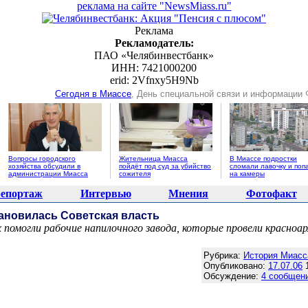
реклама на сайте "NewsMiass.ru"
Реклама
Рекламодатель:
ПАО «Челябинвестбанк»
ИНН: 7421000200
erid: 2Vfnxy5H9Nb
Сегодня в Миассе
, День специальной связи и информации
Вопросы городского
Жительница Миасса
В Миассе подростки
хозяйства обсудили в
пойдёт под суд за убийство
сломали лавочку и поп
администрации Миасса
сожителя
на камеры
епортаж
Интервью
Мнения
Фотофакт
ановилась Советская власть
х помогли рабочие напилочного завода, которые провели красноа
Агентство новостей "NewsMiass.ru"
Рубрика:
История Миасс
Опубликовано:
17.07.06
1
Обсуждение:
4 сообщен