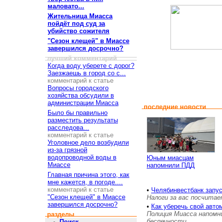
маловато...
Жительница Миасса
пойдёт под суд за
убийство сожителя
"Сезон клещей" в Миассе
завершился досрочно?
лучший комментарий
Когда воду уберете с дорог?
Заезжаешь в город со с...
комментарий к статье
Вопросы городского
хозяйства обсудили в
администрации Миасса
последние новости
Было бы правильно
разместить результаты
расследова...
комментарий к статье
Уголовное дело возбудили
из-за грязной
водопроводной воды в
Юным миасцам
Миассе
напомнили ПДД
Главная причина этого, как
мне кажется, в погоде....
комментарий к статье
•
Челябинвестбанк запу
"Сезон клещей" в Миассе
Налоги за вас посчита
завершился досрочно?
•
Как уберечь свой авто
Полиция Миасса напомн
разделы
беспечности
Поиск