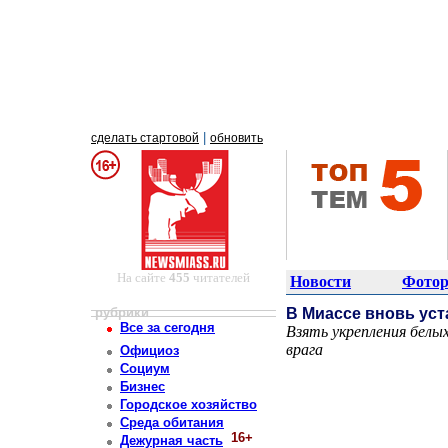
|
сделать стартовой
обновить
На сайте
455
читателей
Новости
Фотор
рубрики
В Миассе вновь уст
Все за сегодня
Взять укрепления белы
врага
Официоз
Постоянный адрес статьи: http://newsmiass.ru/index.php?news=7138
Социум
Бизнес
Городское хозяйство
Среда обитания
16+
Дежурная часть