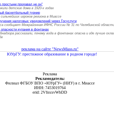
о простыни продавал не он"
 жили детские дома в 1920-х годах
ый баскетбольный турнир
л сильнейших игроков региона в Миассе
лучения налоговых уведомлений через Госуслуги
са сообщает Межрайонная ИФНС России № 31 по Челябинской област
 опасности купания в фонтанах
адзора рассказали, почему вода в фонтанах опасна и где лучше охл
бе
реклама на сайте "NewsMiass.ru"
Реклама
Рекламодатель:
Филиал ФГБОУ ВПО «ЮУрГУ» (НИУ) в г. Миассе
ИНН: 7453019764
erid: 2VfnxxvWbDD