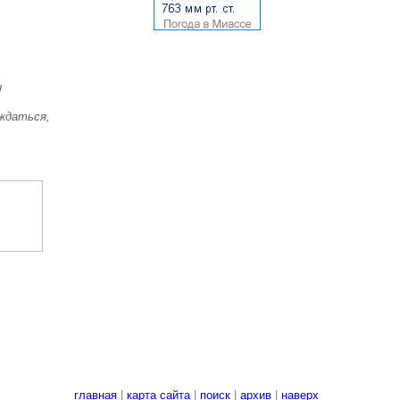
и
аждаться,
главная
|
карта сайта
|
поиск
|
архив
|
наверх