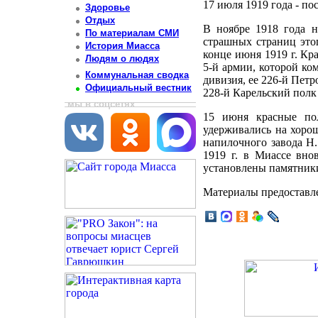
17 июля 1919 года - по
Здоровье
Отдых
В ноябре 1918 года 
По материалам СМИ
страшных страниц этог
История Миасса
конце июня 1919 г. Кр
Людям о людях
5-й армии, которой ко
Коммунальная сводка
дивизия, ее 226-й Пет
Официальный вестник
228-й Карельский полк
мы в соцсетях
15 июня красные пол
удерживались на хоро
напилочного завода Н.
1919 г. в Миассе вно
установлены памятники
Материалы предоставл