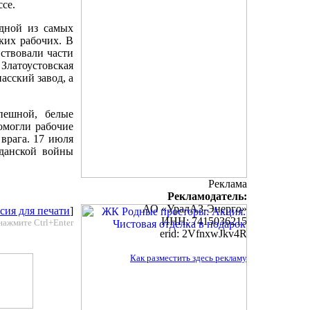
ссе.
Одной из самых
ских рабочих. В
ствовали части
 Златоустовская
асский завод, а
пешной, белые
омогли рабочие
врага. 17 июля
жданской войны
Реклама
Рекламодатель:
АО «УралАЗ-Энерго»
сия для печати
]
ИНН: 7415036215
нажмите Ctrl+Enter
erid: 2VfnxwJkv4R
Как разместить здесь рекламу