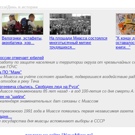
сса/День в истории
Велогонки, эстафеты,
На площади Миасса состоялся
"К концу д
акробатика, хор...
многотысячный митинг
оставалос
трудящихся...
книги..."
России отмечает юбилей
аботу по защите населения и территории округа от чрезвычайных с
ние ГОЧС
на ПО "Маяк"
ы Миасса на учёте состоят граждане, подвергшиеся воздействию рад
отходов в реку Теча
ргеевича сбылись. Свободен люд на Руси"
Миассе переименовали 85 лет назад - в год 100-летия со дня смерти А
ее на "шабли"
календаря знаменательных дат связаны с Миассом
 тревожного 1991 года в Миассе появилась первая независимая газета
шадке…
ля государства дня миасцы вспоминают выборы в СССР