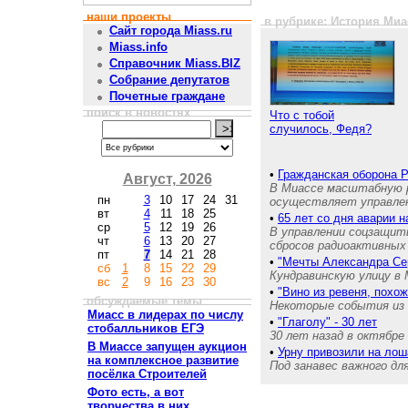
наши проекты
в рубрике: История Миа
Сайт города Miass.ru
Miass.info
Справочник Miass.BIZ
Собрание депутатов
Почетные граждане
поиск в новостях
Что с тобой
случилось, Федя?
•
Гражданская оборона 
Август, 2026
В Миассе масштабную р
пн
3
10
17
24
31
осуществляет управле
вт
4
11
18
25
•
65 лет со дня аварии 
ср
5
12
19
26
В управлении соцзащит
чт
6
13
20
27
сбросов радиоактивных 
пт
7
14
21
28
•
"Мечты Александра Се
сб
1
8
15
22
29
Кундравинскую улицу в 
вс
2
9
16
23
30
•
"Вино из ревеня, похож
обсуждаемые темы
Некоторые события из 
Миасс в лидерах по числу
•
"Глаголу" - 30 лет
стобалльников ЕГЭ
30 лет назад в октябре
В Миассе запущен аукцион
•
Урну привозили на ло
на комплексное развитие
Под занавес важного д
посёлка Строителей
Фото есть, а вот
творчества в них