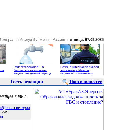
 Федеральной службы охраны России,
пятница, 07.08.2026
"Миассводоканал" - о
Почти 5 миллионов рублей
али
безопасности питьевой
жительница Миасса
воды в паводковый период
перевела мошенникам
Поиск новостей
Гость редакции
рмейцев в тыл
а/День в истории
5:45
ия