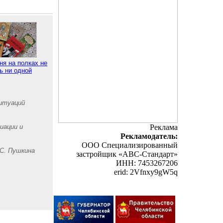
ня на полках не
ь ни одной
итуаций
иации и
Реклама
Рекламодатель:
ООО Специализированный
.С. Пушкина
застройщик «АВС-Стандарт»
ИНН: 7453267206
erid: 2Vfnxy9gW5q