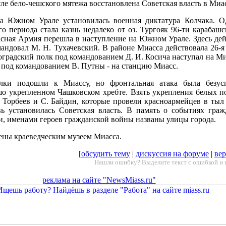
сле бело-чешского мятежа восстановлена Советская власть в Миа
на Южном Урале установилась военная диктатура Колчака. 
о периода стала казнь недалеко от оз. Тургояк 96-ти карабаш
асная Армия перешла в наступление на Южном Урале. Здесь дей
мандовал М. Н. Тухачевский. В районе Миасса действовала 26-я
роградский полк под командованием Д. И. Косича наступал на Ми
 под командованием В. Путны - на станцию Миасс.
ки подошли к Миассу, но фронтальная атака была безус
шо укрепленном Чашковском хребте. Взять укрепления белых п
 Торбеев и С. Байдин, которые провели красноармейцев в тыл 
вь установилась Советская власть. В память о событиях гра
, именами героев гражданской войны названы улицы города.
ены краеведческим музеем Миасса.
[
обсудить тему
|
дискуссия на форуме
|
вер
Нашли ошибку? Выделите текст с ошибкой и 
реклама на сайте "NewsMiass.ru"