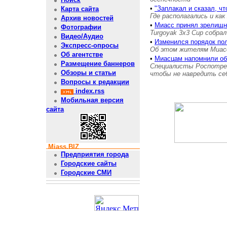
•
"Заплакал и сказал, чт
Карта сайта
Где располагались и как
Архив новостей
•
Миасс принял зрелищн
Фотографии
Turgoyak 3x3 Cup собра
Видео/Аудио
•
Изменился порядок по
Экспресс-опросы
Об этом жителям Миас
Об агентстве
•
Миасцам напомнили об
Размещение баннеров
Специалисты Роспотребн
Обзоры и статьи
чтобы не навредить се
Вопросы к редакции
index.rss
Мобильная версия
сайта
Miass.BIZ
Предприятия города
Городские сайты
Городские СМИ