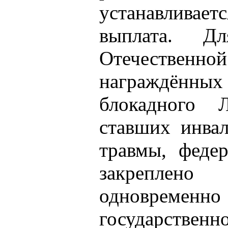
устанавливае
выплата. Д
Отечествен
награждён
блокадного Л
ставших инвал
травмы, федер
закреплено
одновреме
государственн