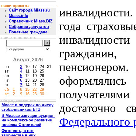
наши проекты
инвалидности
Сайт города Miass.ru
Miass.info
Справочник Miass.BIZ
года страховы
Собрание депутатов
Почетные граждане
инвалидност
поиск в новостях
гражданин,
Август, 2026
пенсионер
пн
3
10
17
24
31
вт
4
11
18
25
ср
5
12
19
26
оформлялись
чт
6
13
20
27
пт
7
14
21
28
сб
1
8
15
22
29
получателям
вс
2
9
16
23
30
обсуждаемые темы
достаточно с
Миасс в лидерах по числу
стобалльников ЕГЭ
В Миассе запущен аукцион
Федерального 
на комплексное развитие
посёлка Строителей
Фото есть, а вот
творчества в них