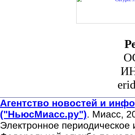
Р
О
ИН
eri
Агентство новостей и инфо
("НьюсМиасс.ру")
. Миасс, 2
Электронное периодическое 