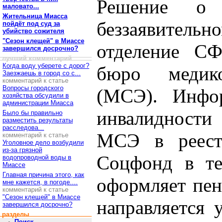
Решение о 
маловато...
Жительница Миасса
беззаявитель
пойдёт под суд за
убийство сожителя
"Сезон клещей" в Миассе
отделение С
завершился досрочно?
лучший комментарий
Когда воду уберете с дорог?
бюро медико
Заезжаешь в город со с...
комментарий к статье
Вопросы городского
(МСЭ). Инфор
хозяйства обсудили в
администрации Миасса
инвалидности
Было бы правильно
разместить результаты
расследова...
МСЭ в реестр
комментарий к статье
Уголовное дело возбудили
из-за грязной
Соцфонд в те
водопроводной воды в
Миассе
Главная причина этого, как
оформляет пен
мне кажется, в погоде....
комментарий к статье
"Сезон клещей" в Миассе
направляется 
завершился досрочно?
разделы
Поиск