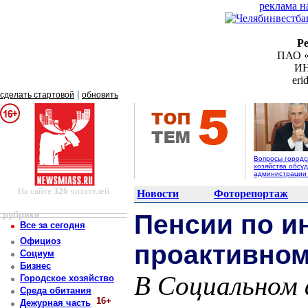
реклама н
Р
ПАО «
ИН
er
|
сделать стартовой
обновить
Вопросы городс
хозяйства обсуд
администрации
На сайте
326
читателей
Новости
Фоторепортаж
рубрики
Пенсии по и
Все за сегодня
Официоз
проактивном
Социум
Бизнес
В Социальном 
Городское хозяйство
Среда обитания
16+
Дежурная часть