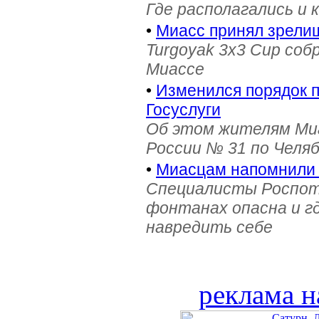
Где располагались и 
•
Миасс принял зрели
Turgoyak 3x3 Cup соб
Миассе
•
Изменился порядок 
Госуслуги
Об этом жителям Ми
России № 31 по Челя
•
Миасцам напомнили 
Специалисты Роспотр
фонтанах опасна и г
навредить себе
реклама н