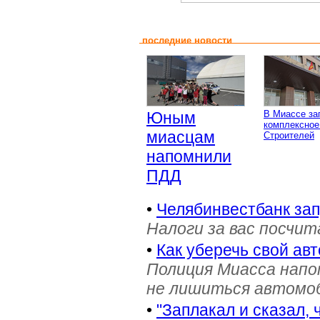
последние новости
Юным
В Миассе за
комплексное
миасцам
Строителей
напомнили
ПДД
•
Челябинвестбанк за
Налоги за вас посчи
•
Как уберечь свой ав
Полиция Миасса напо
не лишиться автомоб
•
"Заплакал и сказал, 