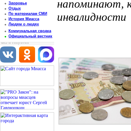
напоминают, к
Здоровье
Отдых
инвалидности
По материалам СМИ
История Миасса
Людям о людях
Постоянный адрес статьи: http://newsmiass.ru/index.php?news=70952
Коммунальная сводка
Официальный вестник
мы в соцсетях