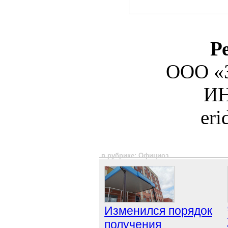
Р
ООО «З
ИН
er
в рубрике: Официоз
Изменился порядок
получения