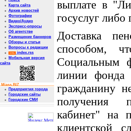
выплате в "Ли
Карта сайта
Архив новостей
госуслуг либо 
Фотографии
Видео/Аудио
Экспресс-опросы
Доставка пе
Об агентстве
Размещение баннеров
Обзоры и статьи
способом, ч
Вопросы к редакции
index.rss
Социальным ф
Мобильная версия
сайта
линии фонда 
гражданину н
Miass.BIZ
Предприятия города
Городские сайты
получения 
Городские СМИ
кабинет" на п
клиентской 