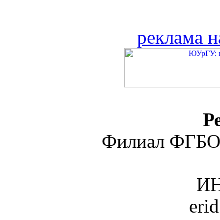
реклама н
Р
Филиал ФГБО
ИН
eri