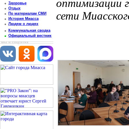
оптимизации 
Здоровье
Отдых
сети Миасског
По материалам СМИ
История Миасса
Людям о людях
Постоянный адрес статьи: http://newsmiass.ru/index.php?news=70665
Коммунальная сводка
Официальный вестник
мы в соцсетях