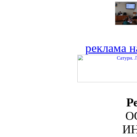
реклама н
Р
О
ИН