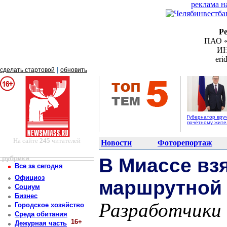
реклама н
Р
ПАО «
ИН
er
|
сделать стартовой
обновить
Губернатор вру
почётному жит
На сайте
245
читателей
Новости
Фоторепортаж
рубрики
В Миассе вз
Все за сегодня
Официоз
маршрутной 
Социум
Бизнес
Разработчики 
Городское хозяйство
Среда обитания
16+
Дежурная часть