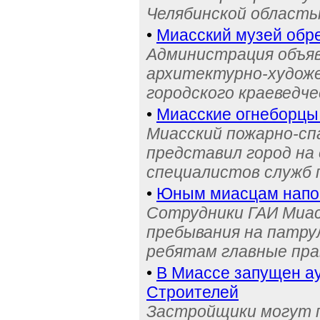
Челябинской область
•
Миасский музей обре
Администрация объяв
архитектурно-художе
городского краеведче
•
Миасские огнеборцы
Миасский пожарно-сп
представил город на
специалистов служб
•
Юным миасцам нап
Сотрудники ГАИ Миас
пребывания на патру
ребятам главные пра
•
В Миассе запущен ау
Строителей
Застройщики могут п