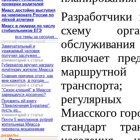
проверки водителей
Миасс достойно выступил
Разработчики 
на чемпионате России по
лёгкой атлетике
Миасс в лидерах по числу
схему орга
стобалльников ЕГЭ
все темы за сегодня...
обслуживания 
лучший комментарий
Замечательный и
уважаемый человек
включает пре
получил заслужен...
комментарий к статье
Губернатор вручил награду
маршрутной
почётному жителю Миасса
Главная причина этого, как
мне кажется, в погоде....
транспорта;
комментарий к статье
"Сезон клещей" в Миассе
завершился досрочно?
регулярных
Подарить ей книгу
"Приключения Буратино",
Миасского гор
пусть из...
комментарий к статье
Почти 5 миллионов рублей
стандарт тра
жительница Миасса
перевела мошенникам
разделы
Поиск