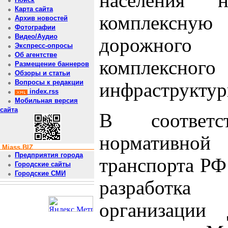
населения 
Карта сайта
комплексну
Архив новостей
Фотографии
Видео/Аудио
дорожного 
Экспресс-опросы
Об агентстве
комплексного
Размещение баннеров
Обзоры и статьи
Вопросы к редакции
инфраструктур
index.rss
Мобильная версия
сайта
В соответ
нормативно
Miass.BIZ
Предприятия города
транспорта РФ
Городские сайты
Городские СМИ
разработк
организации