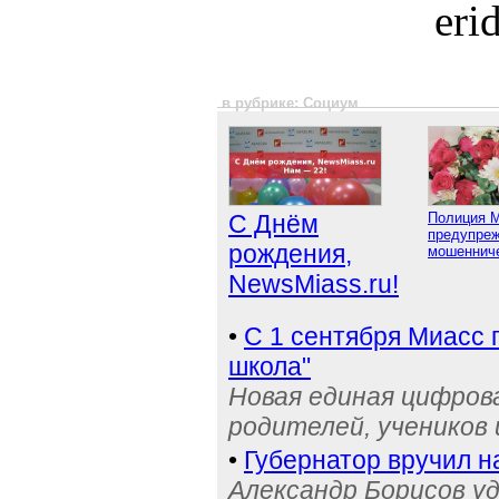
eri
в рубрике: Социум
С Днём
Полиция 
предупреж
рождения,
мошенниче
NewsMiass.ru!
•
С 1 сентября Миасс 
школа"
Новая единая цифров
родителей, учеников 
•
Губернатор вручил н
Александр Борисов уд