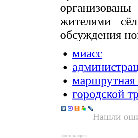
организова
жителями сёл
обсуждения но
миасс
администра
маршрутная 
городской т
Нашли оши
фотогалерея