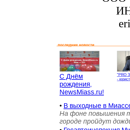
ИН
er
последние новости
С Днём
"PRO З
- юрист
рождения,
NewsMiass.ru!
•
В выходные в Миасс
На фоне повышения т
городе пройдут дожд