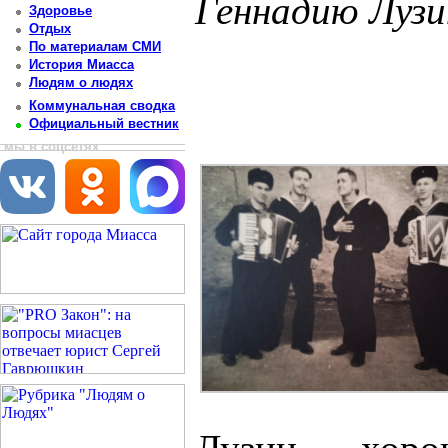
Геннадию Лузи
Здоровье
Отдых
Постоянный адрес статьи: http://newsmiass.ru/index.php?news=70599
По материалам СМИ
История Миасса
Людям о людях
Коммунальная сводка
Официальный вестник
мы в соцсетях