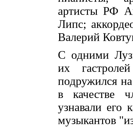
артисты РФ А
Липс; аккорде
Валерий Ковтун
С одними Луз
их гастроле
подружился на 
в качестве ч
узнавали его 
музыкантов "из