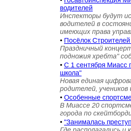
•
Госавтоинспекция Ми
водителей
Инспекторы будут и
водителей в состояни
имеющих права управ
•
Посёлок Строителей
Праздничный концерт
подножия хребта" со
•
С 1 сентября Миасс 
школа"
Новая единая цифров
родителей, учеников 
•
Особенные спортсме
В Миассе 20 спортс
города по скейтборди
•
"Занималась престу
Где располагались и 