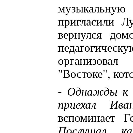
музыкальну
пригласили Л
вернулся дом
педагогическу
организова
"Востоке", ко
-
Однажды к н
приехал Ива
вспоминает Г
Послушал, к