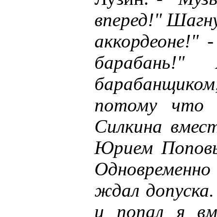
вперед!" Шагну
аккордеоне!" 
барабань!"
барабанщиком
потому что 
Силкина вмест
Юрием Поповы
Одновременно 
ждал допуска.
и попал я вм