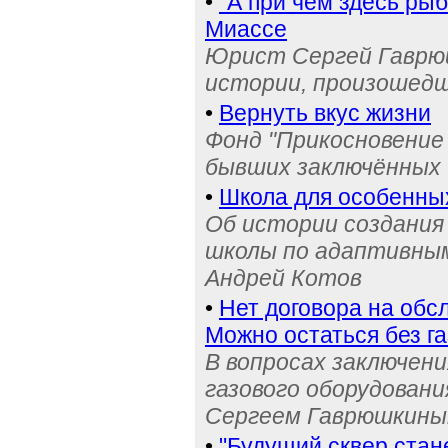
•
"А при чём здесь рыб
Миассе
Юрист Сергей Гаврюш
истории, произошедш
•
Вернуть вкус жизни
Фонд "Прикосновение
бывших заключённых
•
Школа для особенны
Об истории создания
школы по адаптивным
Андрей Котов
•
Нет договора на обс
Можно остаться без га
В вопросах заключени
газового оборудован
Сергеем Гаврюшкин
•
"Будущий сквер стан