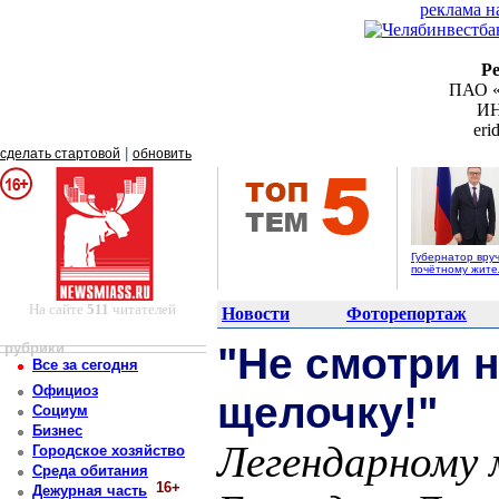
реклама н
Р
ПАО «
ИН
er
|
сделать стартовой
обновить
Губернатор вру
почётному жит
На сайте
511
читателей
Новости
Фоторепортаж
рубрики
"Не смотри н
Все за сегодня
Официоз
щелочку!"
Социум
Бизнес
Легендарному 
Городское хозяйство
Среда обитания
16+
Дежурная часть