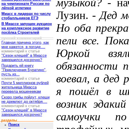
музыкой?
- на
на чемпионате России по
лёгкой атлетике
Лузин. -
Дед м
Миасс в лидерах по числу
стобалльников ЕГЭ
В Миассе запущен аукцион
Но оба прекра
на комплексное развитие
посёлка Строителей
пели все. Пок
лучший комментарий
Главная причина этого, как
мне кажется, в погоде....
Юркой взя
комментарий к статье
"Сезон клещей" в Миассе
завершился досрочно?
обязанности 
Подарить ей книгу
"Приключения Буратино",
пусть из...
воевал, а дед 
комментарий к статье
Почти 5 миллионов рублей
жительница Миасса
я пошёл в шк
перевела мошенникам
Скоро грибы пойдут, клещи
возник эдакий
не дремлют до октября....
комментарий к статье
"Сезон клещей" в Миассе
самоучки п
завершился досрочно?
разделы
Поиск