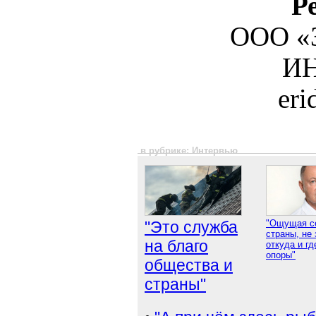
Р
ООО «З
ИН
er
в рубрике: Интервью
"Это служба
"Ощущая се
страны, не 
на благо
откуда и гд
опоры"
общества и
страны"