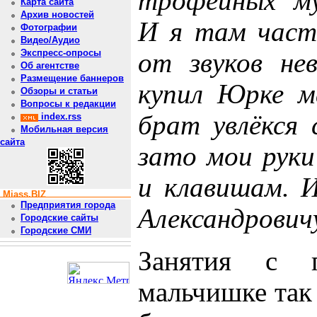
трофейных му
Карта сайта
Архив новостей
И я там част
Фотографии
Видео/Аудио
Экспресс-опросы
от звуков не
Об агентстве
Размещение баннеров
купил Юрке ма
Обзоры и статьи
Вопросы к редакции
брат увлёкся 
index.rss
Мобильная версия
сайта
зато мои руки
и клавишам. И
Miass.BIZ
Предприятия города
Александрович
Городские сайты
Городские СМИ
Занятия с 
мальчишке так 