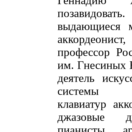
Геннадию А
позавидоват
выдающиеся м
аккордеонист,
профессор Ро
им. Гнесиных 
деятель искус
системы о
клавиатур акк
джазовые д
пианисты, а