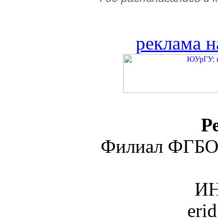
реклама н
Р
Филиал ФГБО
ИН
eri