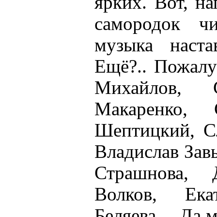
ярких. Вот, н
самородок чи
музыка наста
Ещё?.. Пожалу
Михайлов, 
Макаренко,
Шептицкий, Сл
Владислав Зав
Страшнова, 
Волков, Ек
Беляева… Да м