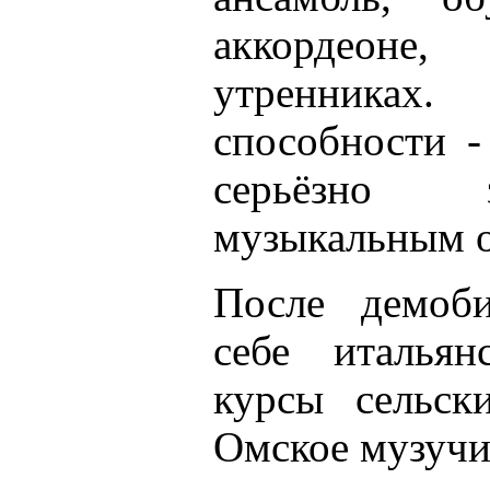
аккордеоне
утренниках
способности -
серьёзно з
музыкальным о
После демоби
себе итальян
курсы сельск
Омское музучи