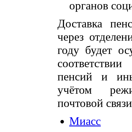
органов соц
Доставка пен
через отделен
году будет ос
соответстви
пенсий и ин
учётом реж
почтовой связи
Миасс