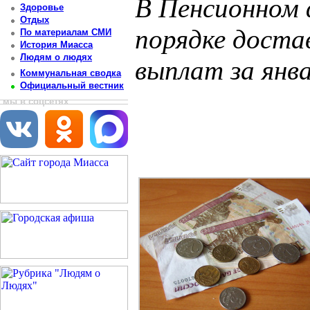
В Пенсионном 
Здоровье
Отдых
порядке доста
По материалам СМИ
История Миасса
Людям о людях
выплат за янва
Коммунальная сводка
Официальный вестник
Постоянный адрес статьи: http://newsmiass.ru/index.php?news=70290
мы в соцсетях