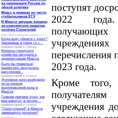
на чемпионате России по
поступят досро
лёгкой атлетике
Миасс в лидерах по числу
2022 года
стобалльников ЕГЭ
В Миассе запущен аукцион
на комплексное развитие
получающих
посёлка Строителей
лучший комментарий
Когда воду уберете с дорог?
учреждениях
Заезжаешь в город со с...
комментарий к статье
Вопросы городского
перечисления п
хозяйства обсудили в
администрации Миасса
2023 года.
Было бы правильно
разместить результаты
расследова...
комментарий к статье
Кроме того,
Уголовное дело возбудили
из-за грязной
водопроводной воды в
получателям 
Миассе
Главная причина этого, как
мне кажется, в погоде....
учреждения до
комментарий к статье
"Сезон клещей" в Миассе
завершился досрочно?
разделы