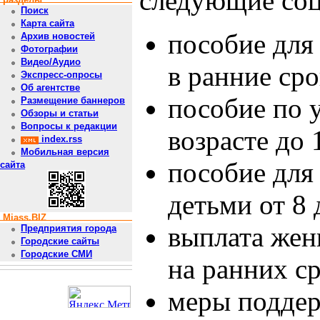
следующие соц
Поиск
Карта сайта
пособие для
Архив новостей
Фотографии
Видео/Аудио
в ранние ср
Экспресс-опросы
Об агентстве
пособие по у
Размещение баннеров
Обзоры и статьи
Вопросы к редакции
возрасте до 1
index.rss
Мобильная версия
пособие для
сайта
детьми от 8 
Miass.BIZ
выплата жен
Предприятия города
Городские сайты
Городские СМИ
на ранних с
меры поддер