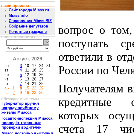
наши проекты
Сайт города Miass.ru
Miass.info
Справочник Miass.BIZ
вопрос о том,
Собрание депутатов
Почетные граждане
поиск в новостях
поступать ср
ответили в от
Август, 2026
пн
3
10
17
24
31
России по Чел
вт
4
11
18
25
ср
5
12
19
26
чт
6
13
20
27
пт
7
14
21
28
Получателям в
сб
1
8
15
22
29
вс
2
9
16
23
30
кредитные о
обсуждаемые темы
Губернатор вручил
награду почётному
которых осущ
жителю Миасса
Госавтоинспекция Миасса
проведёт тотальные
счета 17 чис
проверки водителей
Миасс достойно выступил