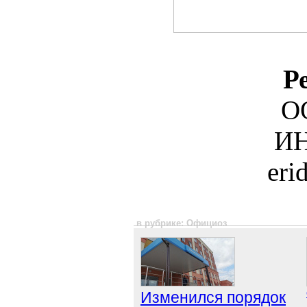
Р
О
ИН
eri
в рубрике: Официоз
Изменился порядок