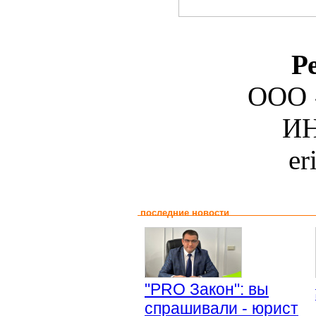
Р
ООО 
ИН
er
последние новости
"PRO Закон": вы
спрашивали - юрист