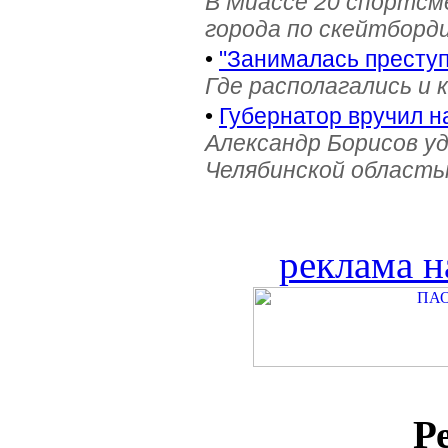
В Миассе 20 спортс
города по скейтборди
•
"Занималась престу
Где располагались и 
•
Губернатор вручил н
Александр Борисов уд
Челябинской область
реклама н
Р