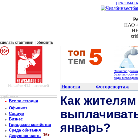
реклама н
Р
ПАО «
ИН
er
|
сделать стартовой
обновить
"Миассводоканал
безопасности п
воды в паводко
На сайте
415
читателей
Новости
Фоторепортаж
рубрики
Как жителям
Все за сегодня
Официоз
выплачивать
Социум
Бизнес
январь?
Городское хозяйство
Среда обитания
16+
Дежурная часть