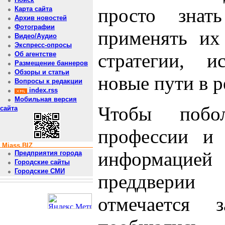
просто знат
Карта сайта
Архив новостей
Фотографии
применять их 
Видео/Аудио
Экспресс-опросы
стратегии, и
Об агентстве
Размещение баннеров
Обзоры и статьи
новые пути в 
Вопросы к редакции
index.rss
Мобильная версия
Чтобы побо
сайта
профессии и 
Miass.BIZ
информацией 
Предприятия города
Городские сайты
Городские СМИ
преддверии
отмечается 