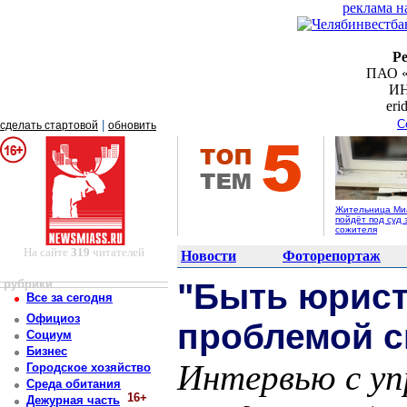
реклама н
Р
ПАО «
ИН
er
С
|
сделать стартовой
обновить
Жительница Ми
пойдёт под суд 
сожителя
На сайте
319
читателей
Новости
Фоторепортаж
рубрики
"Быть юрист
Все за сегодня
Официоз
проблемой с
Социум
Бизнес
Интервью с у
Городское хозяйство
Среда обитания
16+
Дежурная часть