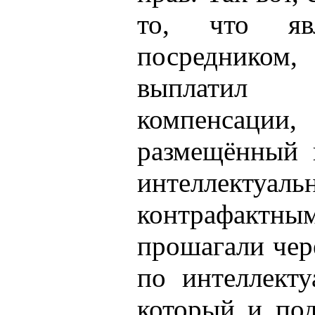
то, что яв
посредником,
выплатил 
компенсаци
размещённый 
интеллек
контрафактны
прошагали чере
по интеллект
который и под