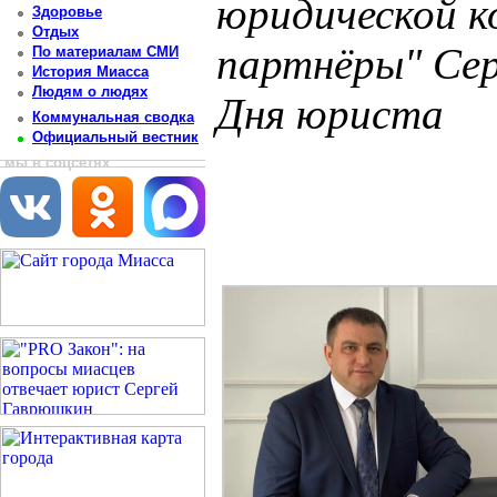
юридической к
Здоровье
Отдых
партнёры" Сер
По материалам СМИ
История Миасса
Людям о людях
Дня юриста
Коммунальная сводка
Официальный вестник
Постоянный адрес статьи: http://newsmiass.ru/index.php?news=69989
мы в соцсетях