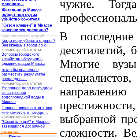
чужие. Тог
маловато...
Жительница Миасса
профессионал
пойдёт под суд за
убийство сожителя
"Сезон клещей" в Миассе
завершился досрочно?
В последни
лучший комментарий
Когда воду уберете с дорог?
Заезжаешь в город со с...
десятилетий, 
комментарий к статье
Вопросы городского
хозяйства обсудили в
Многие вузы
администрации Миасса
Было бы правильно
специалистов,
разместить результаты
расследова...
комментарий к статье
направлен
Уголовное дело возбудили
из-за грязной
водопроводной воды в
престижности, 
Миассе
Главная причина этого, как
мне кажется, в погоде....
выбранной про
комментарий к статье
"Сезон клещей" в Миассе
завершился досрочно?
сложности. Ве
разделы
Поиск