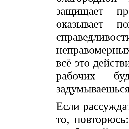
защищает п
оказывает п
справедлив
неправомерных
всё это действ
рабочих б
задумываешься
Если рассуждат
то, повторюсь